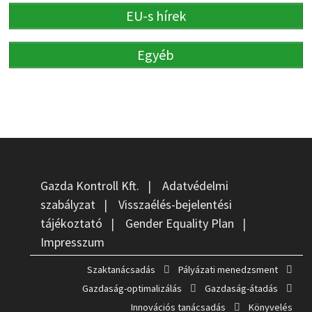
EU-s hírek
Egyéb
Gazda Kontroll Kft.
|
Adatvédelmi
szabályzat
|
Visszaélés-bejelentési
tájékoztató
|
Gender Equality Plan
|
Impresszum
Szaktanácsadás
Pályázati menedzsment
Gazdaság-optimalizálás
Gazdaság-átadás
Innovációs tanácsadás
Könyvelés