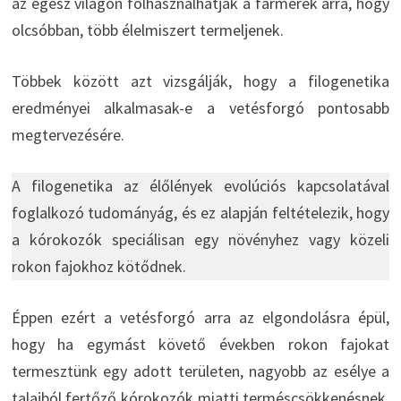
az egész világon fölhasználhatják a farmerek arra, hogy
olcsóbban, több élelmiszert termeljenek.
Többek között azt vizsgálják, hogy a filogenetika
eredményei alkalmasak-e a vetésforgó pontosabb
megtervezésére.
A filogenetika az élőlények evolúciós kapcsolatával
foglalkozó tudományág, és ez alapján feltételezik, hogy
a kórokozók speciálisan egy növényhez vagy közeli
rokon fajokhoz kötődnek.
Éppen ezért a vetésforgó arra az elgondolásra épül,
hogy ha egymást követő években rokon fajokat
termesztünk egy adott területen, nagyobb az esélye a
talajból fertőző kórokozók miatti terméscsökkenésnek.