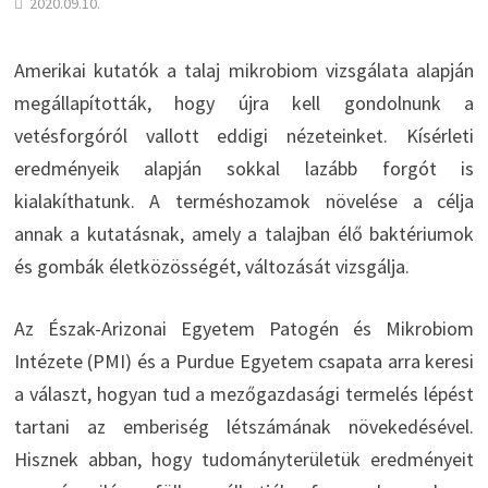
2020.09.10.
Amerikai kutatók a talaj mikrobiom vizsgálata alapján
megállapították, hogy újra kell gondolnunk a
vetésforgóról vallott eddigi nézeteinket. Kísérleti
eredményeik alapján sokkal lazább forgót is
kialakíthatunk. A terméshozamok növelése a célja
annak a kutatásnak, amely a talajban élő baktériumok
és gombák életközösségét, változását vizsgálja.
Az Észak-Arizonai Egyetem Patogén és Mikrobiom
Intézete (PMI) és a Purdue Egyetem csapata arra keresi
a választ, hogyan tud a mezőgazdasági termelés lépést
tartani az emberiség létszámának növekedésével.
Hisznek abban, hogy tudományterületük eredményeit