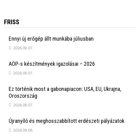
FRISS
Ennyi új erőgép állt munkába júliusban
2026.08.07.
AÖP-s készítmények igazolásai – 2026
2026.08.07.
Ez történik most a gabonapiacon: USA, EU, Ukrajna,
Oroszország
2026.08.07.
Újranyíló és meghosszabbított erdészeti pályázatok
2026.08.06.