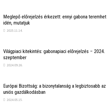
Meglepő előrejelzés érkezett: ennyi gabona teremhet
idén, mutatjuk
2025.11.14.
Világpiaci kitekintés: gabonapiaci előrejelzés – 2024.
szeptember
2024.09.26.
Európai Bizottság: a bizonytalanság a legbiztosabb az
uniós gazdálkodásban
2024.05.15.