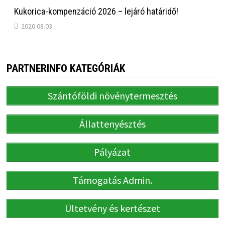
Kukorica-kompenzáció 2026 – lejáró határidő!
2026.08.03.
PARTNERINFO KATEGÓRIÁK
Szántóföldi növénytermesztés
Állattenyésztés
Pályázat
Támogatás Admin.
Ültetvény és kertészet