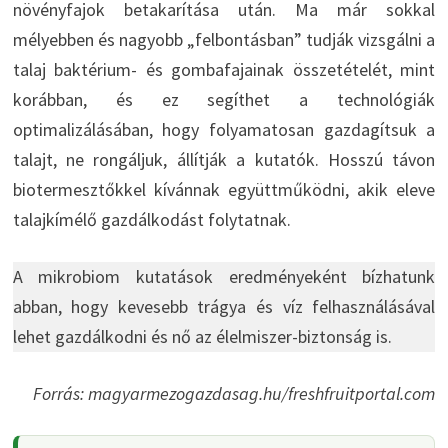
növényfajok betakarítása után. Ma már sokkal
mélyebben és nagyobb „felbontásban” tudják vizsgálni a
talaj baktérium- és gombafajainak összetételét, mint
korábban, és ez segíthet a technológiák
optimalizálásában, hogy folyamatosan gazdagítsuk a
talajt, ne rongáljuk, állítják a kutatók. Hosszú távon
biotermesztőkkel kívánnak együttműködni, akik eleve
talajkímélő gazdálkodást folytatnak.
A mikrobiom kutatások eredményeként bízhatunk
abban, hogy kevesebb trágya és víz felhasználásával
lehet gazdálkodni és nő az élelmiszer-biztonság is.
Forrás: magyarmezogazdasag.hu/freshfruitportal.com