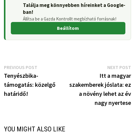
Találja meg könnyebben híreinket a Google-
ban!
Állítsa be a Gazda Kontrollt megbízható forrásnak!
Beállítom
Bejegyzés
Previous
N
PREVIOUS POST
NEXT POST
post:
p
Tenyészbika-
Itt a magyar
navigáció
támogatás: közelgő
szakemberek jóslata: ez
határidő!
a növény lehet az év
nagy nyertese
YOU MIGHT ALSO LIKE