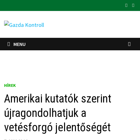
Skip
to
content
MENU
HÍREK
Amerikai kutatók szerint
újragondolhatjuk a
vetésforgó jelentőségét