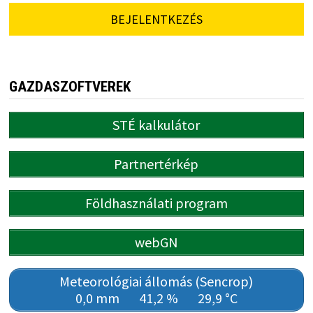
BEJELENTKEZÉS
GAZDASZOFTVEREK
STÉ kalkulátor
Partnertérkép
Földhasználati program
webGN
Meteorológiai állomás (Sencrop)
0,0 mm
41,2 %
29,9 °C