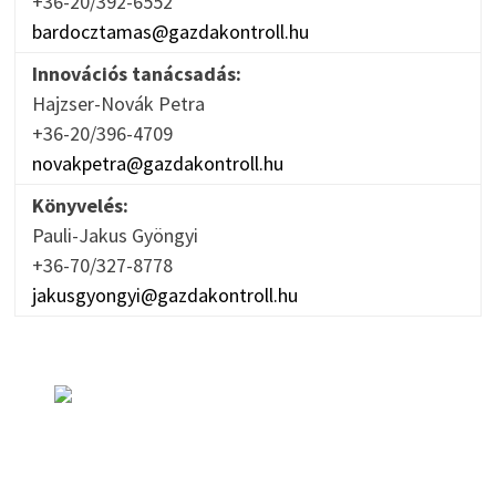
+36-20/392-6552
bardocztamas@gazdakontroll.hu
Innovációs tanácsadás:
Hajzser-Novák Petra
+36-20/396-4709
novakpetra@gazdakontroll.hu
Könyvelés:
Pauli-Jakus Gyöngyi
+36-70/327-8778
jakusgyongyi@gazdakontroll.hu