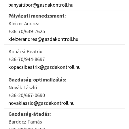
banyaitibor@gazdakontroll.hu
Pályázati menedzsment:
Kleizer Andrea
+36-70/639-7625
kleizerandrea@gazdakontroll.hu
Kopácsi Beatrix
+36-70/944-8697
kopacsibeatrix@gazdakontroll.hu
Gazdaság-optimalizálás:
Novák László
+36-20/667-0690
novaklaszlo@gazdakontroll.hu
Gazdaság-átadás:
Bardocz Tamás