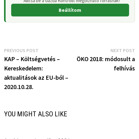
Állítsa be a Gazda Kontrollt megbízható forrásnak!
Beállítom
Bejegyzés
Previous
N
PREVIOUS POST
NEXT POST
post:
p
KAP – Költségvetés –
ÖKO 2018: módosult a
navigáció
Kereskedelem:
felhívás
aktualitások az EU-ból –
2020.10.28.
YOU MIGHT ALSO LIKE