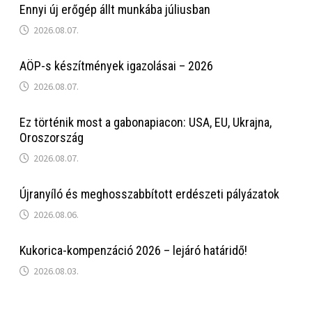
Ennyi új erőgép állt munkába júliusban
2026.08.07.
AÖP-s készítmények igazolásai – 2026
2026.08.07.
Ez történik most a gabonapiacon: USA, EU, Ukrajna,
Oroszország
2026.08.07.
Újranyíló és meghosszabbított erdészeti pályázatok
2026.08.06.
Kukorica-kompenzáció 2026 – lejáró határidő!
2026.08.03.