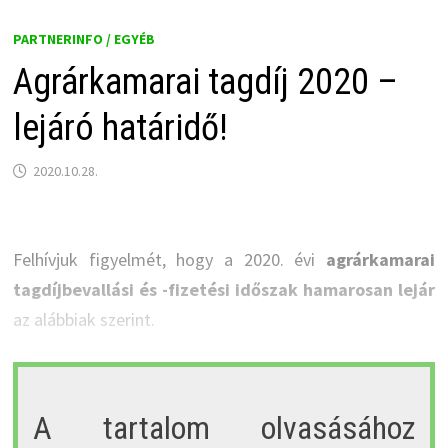
PARTNERINFO / EGYÉB
Agrárkamarai tagdíj 2020 –
lejáró határidő!
2020.10.28.
Felhívjuk figyelmét, hogy a 2020. évi
agrárkamarai
tagdíjbevallási és -fizetési időszak hamarosan lejár
az alábbiak szerint.
A tartalom olvasásához