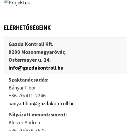
ELÉRHETŐSÉGEINK
Gazda Kontroll Kft.
9200 Mosonmagyaróvár,
Ostermayer u. 24.
info@gazdakontroll.hu
Szaktanácsadás:
Bányai Tibor
+36-70/411-2246
banyaitibor@gazdakontroll.hu
Pályázati menedzsment:
Kleizer Andrea
+36-70/639-7625