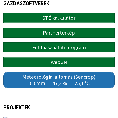
GAZDASZOFTVEREK
STÉ kalkulátor
Partnertérkép
Földhasználati program
webGN
Meteorológiai állomás (Sencrop)
0,0 mm
47,3 %
25,1 °C
PROJEKTEK