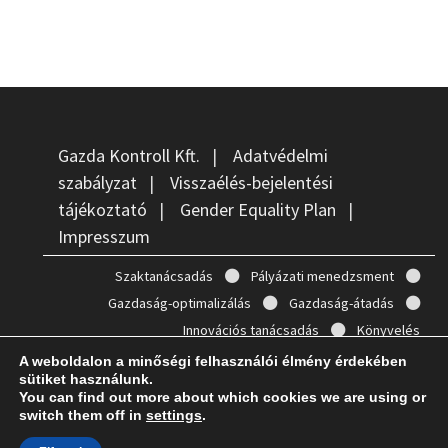
Gazda Kontroll Kft.
|
Adatvédelmi
szabályzat
|
Visszaélés-bejelentési
tájékoztató
|
Gender Equality Plan
|
Impresszum
Szaktanácsadás
Pályázati menedzsment
Gazdaság-optimalizálás
Gazdaság-átadás
Innovációs tanácsadás
Könyvelés
A weboldalon a minőségi felhasználói élmény érdekében
sütiket használunk.
You can find out more about which cookies we are using or
switch them off in
settings
.
Copyright © 2026
Gazda Kontroll
. Powered by
WordPress
and