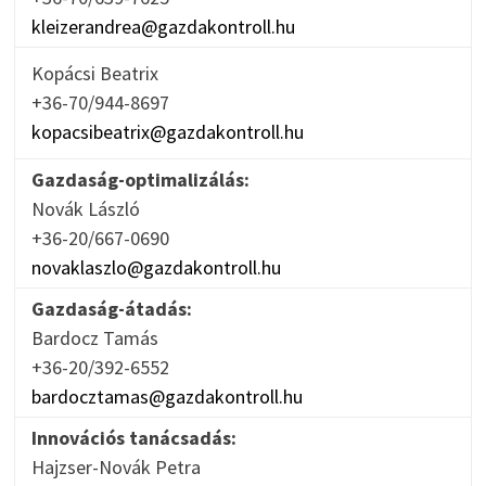
kleizerandrea@gazdakontroll.hu
Kopácsi Beatrix
+36-70/944-8697
kopacsibeatrix@gazdakontroll.hu
Gazdaság-optimalizálás:
Novák László
+36-20/667-0690
novaklaszlo@gazdakontroll.hu
Gazdaság-átadás:
Bardocz Tamás
+36-20/392-6552
bardocztamas@gazdakontroll.hu
Innovációs tanácsadás:
Hajzser-Novák Petra