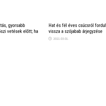
tás, gyorsabb
Hat és fél éves csúcsról fordul
őszi vetések előtt; ha
vissza a szójabab árjegyzése
2021.03.01.