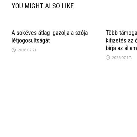
YOU MIGHT ALSO LIKE
A sokéves átlag igazolja a szója
Több támoga
létjogosultságát
kifizetés az 
bírja az állam
2026.02.21.
2026.07.17.