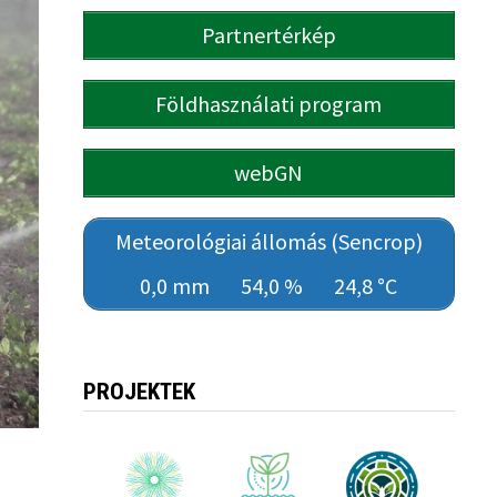
Partnertérkép
Földhasználati program
webGN
Meteorológiai állomás (Sencrop)
0,0 mm
54,0 %
24,8 °C
PROJEKTEK