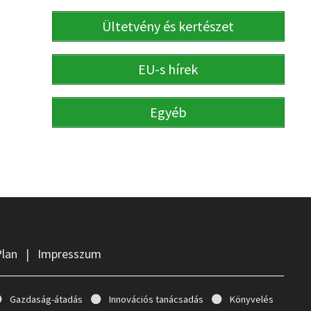
Ültetvény és kertészet
EU-s hírek
Egyéb
Plan
|
Impresszum
Gazdaság-átadás
Innovációs tanácsadás
Könyvelés