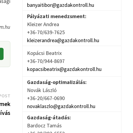
asági
banyaitibor@gazdakontroll.hu
Pályázati menedzsment:
Kleizer Andrea
um.hu
+36-70/639-7625
kleizerandrea@gazdakontroll.hu
Kopácsi Beatrix
+36-70/944-8697
kopacsibeatrix@gazdakontroll.hu
Gazdaság-optimalizálás:
Novák László
Next
POST
+36-20/667-0690
post:
emek
novaklaszlo@gazdakontroll.hu
ívás
Gazdaság-átadás:
Bardocz Tamás