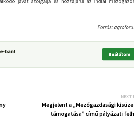
dálkodó javát szolgálja és hozzájárul az indiai mezőgazd
Forrás: agrofor
le-ban!
Beállítom
NEXT 
ény
Megjelent a „Mezőgazdasági kisüz
támogatása” című pályázati felh