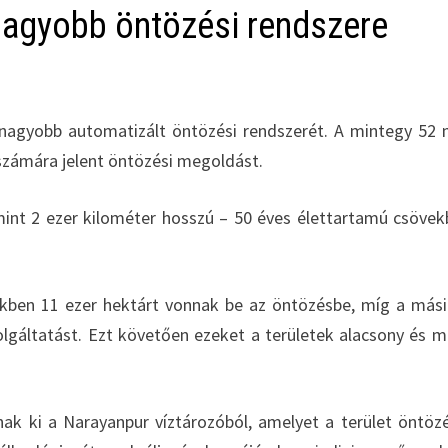
egnagyobb öntözési rendszere
egnagyobb automatizált öntözési rendszerét. A mintegy 52 m
t számára jelent öntözési megoldást.
mint 2 ezer kilométer hosszú – 50 éves élettartamú csövek
ikben 11 ezer hektárt vonnak be az öntözésbe, míg a más
olgáltatást. Ezt követően ezeket a területek alacsony és 
znak ki a Narayanpur víztározóból, amelyet a terület öntöz