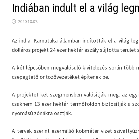
Indiában indult el a világ l
2020.10.07.
Az indiai Karnataka államban indították el a világ l
dolláros projekt 24 ezer hektár aszály sújtotta terüle
A két lépcsőben megvalósuló kivitelezés során több 
csepegtető öntözővezetéket építenek be.
A projektet két szegmensben valósítják meg: az egy
csaknem 13 ezer hektár termőföldön biztosítják a sz
nyomású zónákra osztják.
A tervek szerint ezermillió köbméter vizet szivattyú