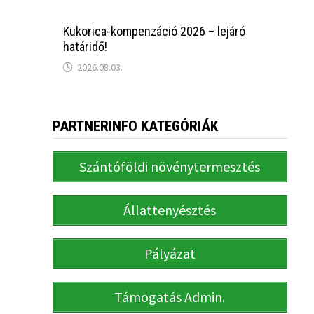
Kukorica-kompenzáció 2026 – lejáró
határidő!
2026.08.03.
PARTNERINFO KATEGÓRIÁK
Szántóföldi növénytermesztés
Állattenyésztés
Pályázat
Támogatás Admin.