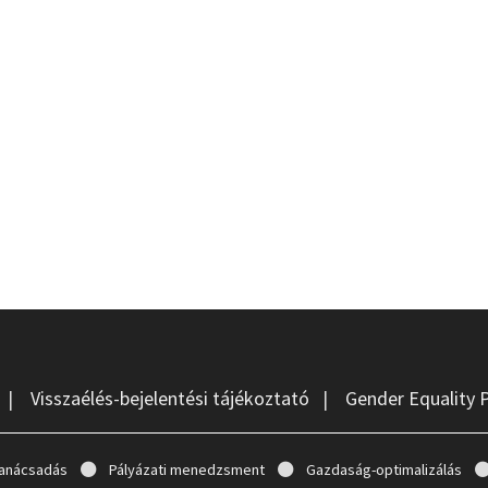
|
Visszaélés-bejelentési tájékoztató
|
Gender Equality 
anácsadás
Pályázati menedzsment
Gazdaság-optimalizálás