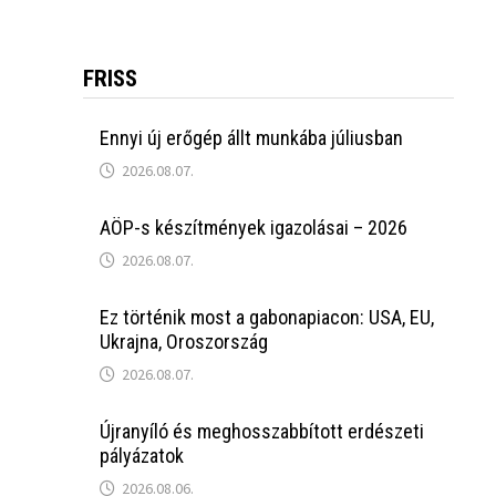
FRISS
Ennyi új erőgép állt munkába júliusban
2026.08.07.
AÖP-s készítmények igazolásai – 2026
2026.08.07.
Ez történik most a gabonapiacon: USA, EU,
Ukrajna, Oroszország
2026.08.07.
Újranyíló és meghosszabbított erdészeti
pályázatok
2026.08.06.