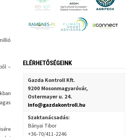
illió
ELÉRHETŐSÉGEINK
ből –
Gazda Kontroll Kft.
9200 Mosonmagyaróvár,
ikban
Ostermayer u. 24.
magas
info@gazdakontroll.hu
Szaktanácsadás:
Bányai Tibor
ésére
+36-70/411-2246