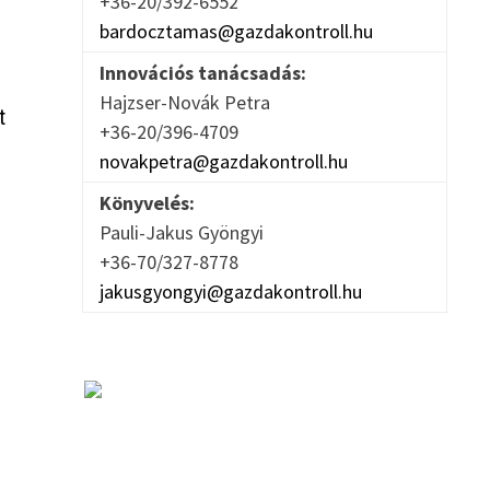
+36-20/392-6552
bardocztamas@gazdakontroll.hu
Innovációs tanácsadás:
Hajzser-Novák Petra
t
+36-20/396-4709
novakpetra@gazdakontroll.hu
Könyvelés:
Pauli-Jakus Gyöngyi
+36-70/327-8778
jakusgyongyi@gazdakontroll.hu