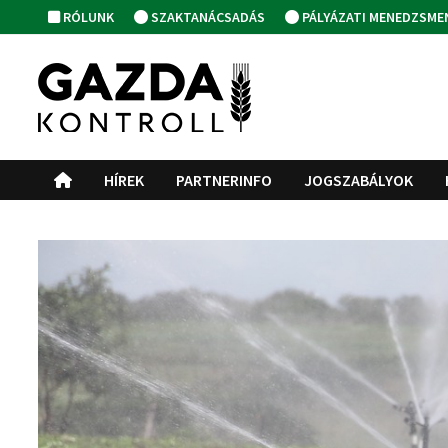
Skip
RÓLUNK
SZAKTANÁCSADÁS
PÁLYÁZATI MENEDZSME
to
content
HÍREK
PARTNERINFO
JOGSZABÁLYOK