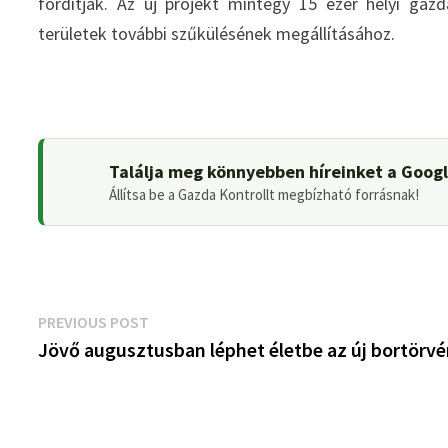
fordítják. Az új projekt mintegy 15 ezer helyi gaz
területek további szűkülésének megállításához.
Találja meg könnyebben híreinket a Goog
Állítsa be a Gazda Kontrollt megbízható forrásnak!
Bejegyzés
Previous
PREVIOUS POST
post:
Jövő augusztusban léphet életbe az új bortörv
navigáció