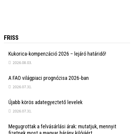
FRISS
Kukorica-kompenzáció 2026 – lejáró határidő!
2026.08.03.
A FAO világpiaci prognózisa 2026-ban
2026.07.31.
Újabb körös adategyeztető levelek
2026.07.31.
Megugrottak a felvásárlási árak: mutatjuk, mennyit
fizetnek most a magyar bárány kilójáért