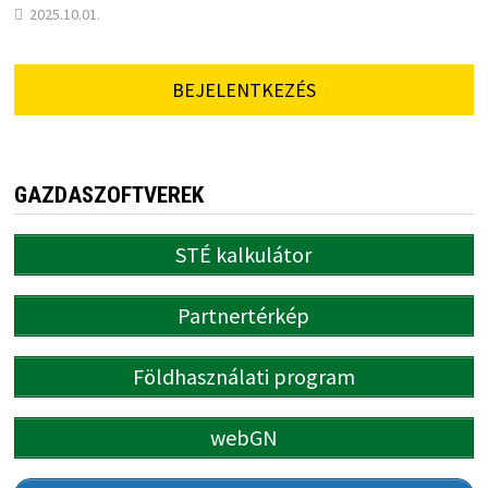
2025.10.01.
BEJELENTKEZÉS
GAZDASZOFTVEREK
STÉ kalkulátor
Partnertérkép
Földhasználati program
webGN