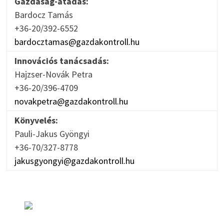
Gazdaság-átadás:
Bardocz Tamás
+36-20/392-6552
bardocztamas@gazdakontroll.hu
Innovációs tanácsadás:
Hajzser-Novák Petra
+36-20/396-4709
novakpetra@gazdakontroll.hu
Könyvelés:
Pauli-Jakus Gyöngyi
+36-70/327-8778
jakusgyongyi@gazdakontroll.hu