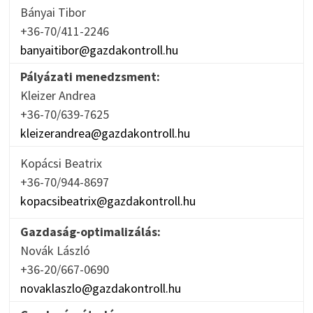
Bányai Tibor
+36-70/411-2246
banyaitibor@gazdakontroll.hu
Pályázati menedzsment:
Kleizer Andrea
+36-70/639-7625
kleizerandrea@gazdakontroll.hu
Kopácsi Beatrix
+36-70/944-8697
kopacsibeatrix@gazdakontroll.hu
Gazdaság-optimalizálás:
Novák László
+36-20/667-0690
novaklaszlo@gazdakontroll.hu