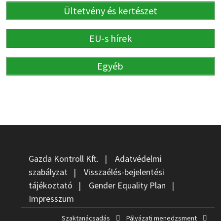
Ültetvény és kertészet
EU-s hírek
Egyéb
Gazda Kontroll Kft.
|
Adatvédelmi
szabályzat
|
Visszaélés-bejelentési
tájékoztató
|
Gender Equality Plan
|
Impresszum
Szaktanácsadás
Pályázati menedzsment