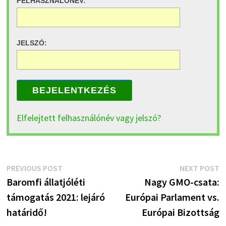
FELHASZNÁLÓNÉV:
JELSZÓ:
BEJELENTKEZÉS
Elfelejtett felhasználónév vagy jelszó?
Bejegyzés
Previous
N
PREVIOUS POST
NEXT POST
post:
p
Baromfi állatjóléti
Nagy GMO-csata:
navigáció
támogatás 2021: lejáró
Európai Parlament vs.
határidő!
Európai Bizottság