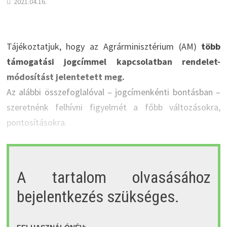
2021.04.16.
Tájékoztatjuk, hogy az Agrárminisztérium (AM)
több
támogatási jogcímmel kapcsolatban rendelet-
módosítást jelentetett meg.
Az alábbi összefoglalóval – jogcímenkénti bontásban –
szeretnénk felhívni figyelmét a főbb változásokra,
pontosításokra.
A tartalom olvasásához
bejelentkezés szükséges.