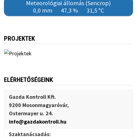
Meteorológiai állomás (Sencrop)
0,0 mm
47,3 %
31,5 °C
PROJEKTEK
ELÉRHETŐSÉGEINK
Gazda Kontroll Kft.
9200 Mosonmagyaróvár,
Ostermayer u. 24.
info@gazdakontroll.hu
Szaktanácsadás: