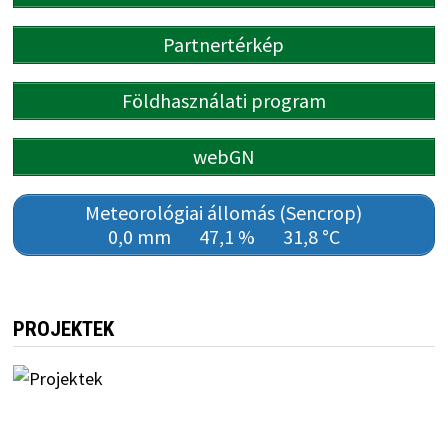
Partnertérkép
Földhasználati program
webGN
Meteorológiai állomás (Sencrop)
0,0 mm
47,1 %
31,8 °C
PROJEKTEK