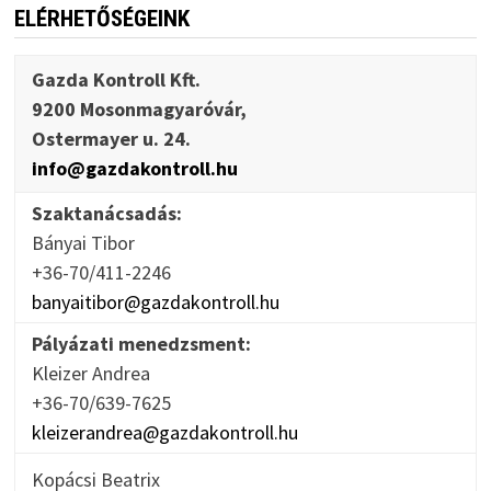
ELÉRHETŐSÉGEINK
Gazda Kontroll Kft.
9200 Mosonmagyaróvár,
Ostermayer u. 24.
info@gazdakontroll.hu
Szaktanácsadás:
Bányai Tibor
+36-70/411-2246
banyaitibor@gazdakontroll.hu
Pályázati menedzsment:
Kleizer Andrea
+36-70/639-7625
kleizerandrea@gazdakontroll.hu
Kopácsi Beatrix