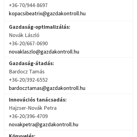
+36-70/944-8697
kopacsibeatrix@gazdakontroll.hu
Gazdaság-optimalizálás:
Novák László
+36-20/667-0690
novaklaszlo@gazdakontroll.hu
Gazdaság-átadás:
Bardocz Tamás
+36-20/392-6552
bardocztamas@gazdakontroll.hu
Innovációs tanácsadás:
Hajzser-Novák Petra
+36-20/396-4709
novakpetra@gazdakontroll.hu
Könyvelés: