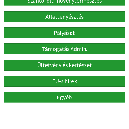
Szántóföldi növénytermesztés
Állattenyésztés
Pályázat
Támogatás Admin.
Ültetvény és kertészet
EU-s hírek
Egyéb