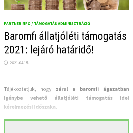
PARTNERINFO / TÁMOGATÁS ADMINISZTRÁCIÓ
Baromfi állatjóléti támogatás
2021: lejáró határidő!
2021.04.15.
Tájékoztatjuk, hogy
zárul a baromfi ágazatban
igénybe vehető állatjóléti támogatás idei
kérelmezési időszaka.