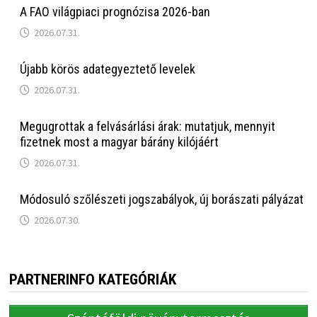
A FAO világpiaci prognózisa 2026-ban
2026.07.31.
Újabb körös adategyeztető levelek
2026.07.31.
Megugrottak a felvásárlási árak: mutatjuk, mennyit
fizetnek most a magyar bárány kilójáért
2026.07.31.
Módosuló szőlészeti jogszabályok, új borászati pályázat
2026.07.30.
PARTNERINFO KATEGÓRIÁK