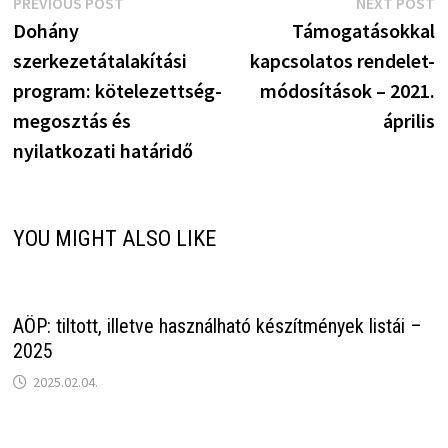
Bejegyzés
Previous
N
PREVIOUS POST
NEXT POST
post:
p
Dohány
Támogatásokkal
navigáció
szerkezetátalakítási
kapcsolatos rendelet-
program: kötelezettség-
módosítások – 2021.
megosztás és
április
nyilatkozati határidő
YOU MIGHT ALSO LIKE
AÖP: tiltott, illetve használható készítmények listái –
2025
2025.02.04.