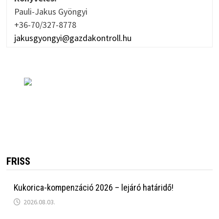
Pauli-Jakus Gyöngyi
+36-70/327-8778
jakusgyongyi@gazdakontroll.hu
FRISS
Kukorica-kompenzáció 2026 – lejáró határidő!
2026.08.03.