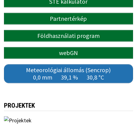
STÉ kalkulátor
Partnertérkép
Földhasználati program
webGN
Meteorológiai állomás (Sencrop)
0,0 mm
39,1 %
30,8 °C
PROJEKTEK