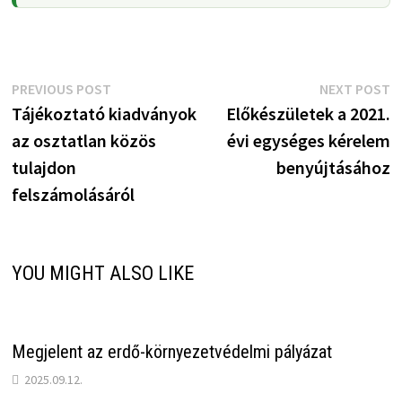
Bejegyzés
Previous
N
PREVIOUS POST
NEXT POST
post:
p
Tájékoztató kiadványok
Előkészületek a 2021.
navigáció
az osztatlan közös
évi egységes kérelem
tulajdon
benyújtásához
felszámolásáról
YOU MIGHT ALSO LIKE
Megjelent az erdő-környezetvédelmi pályázat
2025.09.12.