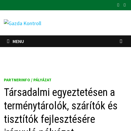
Skip
to
content
MENU
PARTNERINFO / PÁLYÁZAT
Társadalmi egyeztetésen a
terménytárolók, szárítók és
tisztítók fejlesztésére