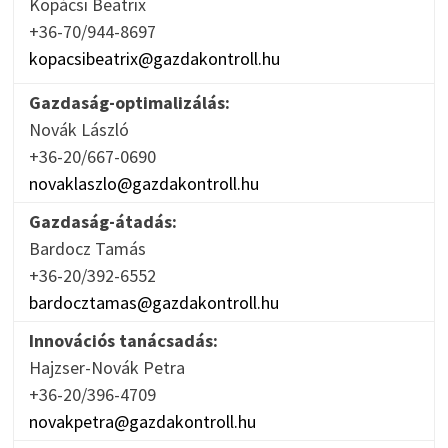
Kopácsi Beatrix
+36-70/944-8697
kopacsibeatrix@gazdakontroll.hu
Gazdaság-optimalizálás:
Novák László
+36-20/667-0690
novaklaszlo@gazdakontroll.hu
Gazdaság-átadás:
Bardocz Tamás
+36-20/392-6552
bardocztamas@gazdakontroll.hu
Innovációs tanácsadás:
Hajzser-Novák Petra
+36-20/396-4709
novakpetra@gazdakontroll.hu