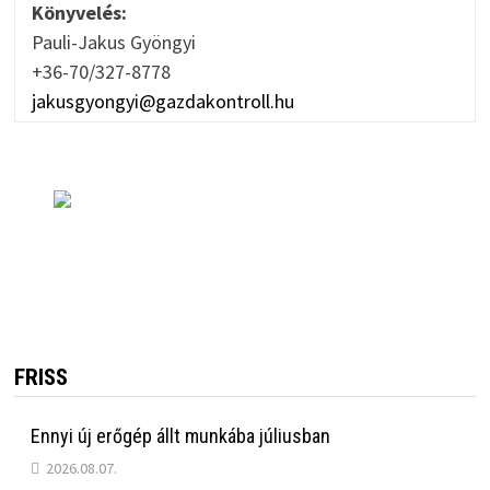
Könyvelés:
Pauli-Jakus Gyöngyi
+36-70/327-8778
jakusgyongyi@gazdakontroll.hu
FRISS
Ennyi új erőgép állt munkába júliusban
2026.08.07.