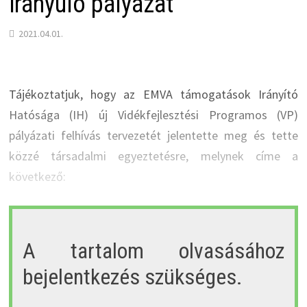
irányuló pályázat
2021.04.01.
Tájékoztatjuk, hogy az EMVA támogatások Irányító
Hatósága (IH) új Vidékfejlesztési Programos (VP)
pályázati felhívás tervezetét jelentette meg és tette
közzé társadalmi egyeztetésre, melynek címe a
következő:
A tartalom olvasásához
bejelentkezés szükséges.