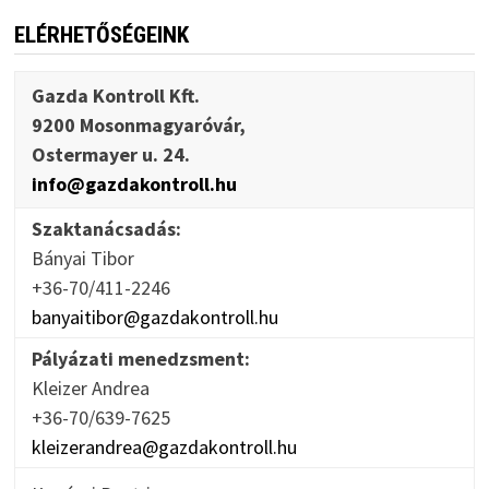
ELÉRHETŐSÉGEINK
Gazda Kontroll Kft.
9200 Mosonmagyaróvár,
Ostermayer u. 24.
info@gazdakontroll.hu
Szaktanácsadás:
Bányai Tibor
+36-70/411-2246
banyaitibor@gazdakontroll.hu
Pályázati menedzsment:
Kleizer Andrea
+36-70/639-7625
kleizerandrea@gazdakontroll.hu