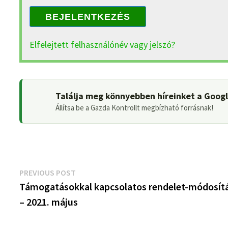
BEJELENTKEZÉS
Elfelejtett felhasználónév vagy jelszó?
Találja meg könnyebben híreinket a Goog
Állítsa be a Gazda Kontrollt megbízható forrásnak!
Bejegyzés
Previous
PREVIOUS POST
post:
Támogatásokkal kapcsolatos rendelet-módosít
navigáció
– 2021. május