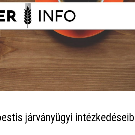
pestis járványügyi intézkedései