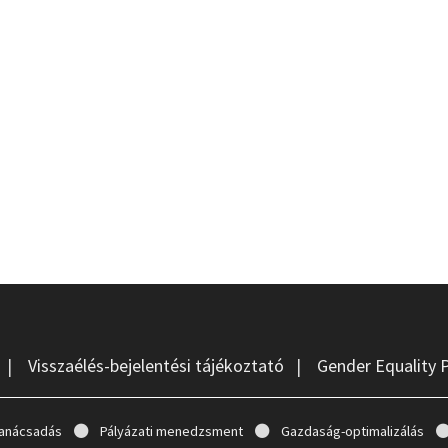
|
Visszaélés-bejelentési tájékoztató
|
Gender Equality 
anácsadás
Pályázati menedzsment
Gazdaság-optimalizálás