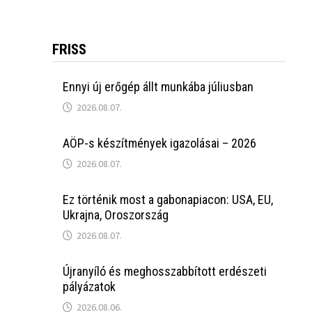
FRISS
Ennyi új erőgép állt munkába júliusban
2026.08.07.
AÖP-s készítmények igazolásai – 2026
2026.08.07.
Ez történik most a gabonapiacon: USA, EU,
Ukrajna, Oroszország
2026.08.07.
Újranyíló és meghosszabbított erdészeti
pályázatok
2026.08.06.