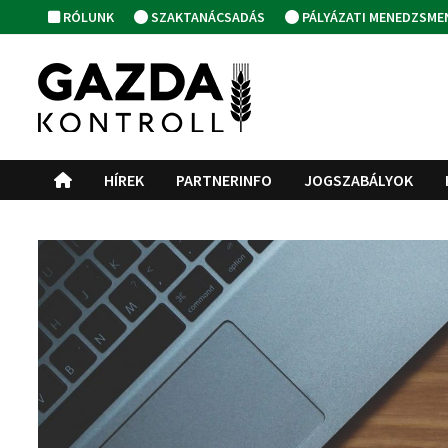
Skip
RÓLUNK
SZAKTANÁCSADÁS
PÁLYÁZATI MENEDZSME
to
content
HÍREK
PARTNERINFO
JOGSZABÁLYOK