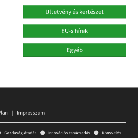
Ültetvény és kertészet
EU-s hírek
Egyéb
Plan
|
Impresszum
Gazdaság-átadás
Innovációs tanácsadás
Könyvelés