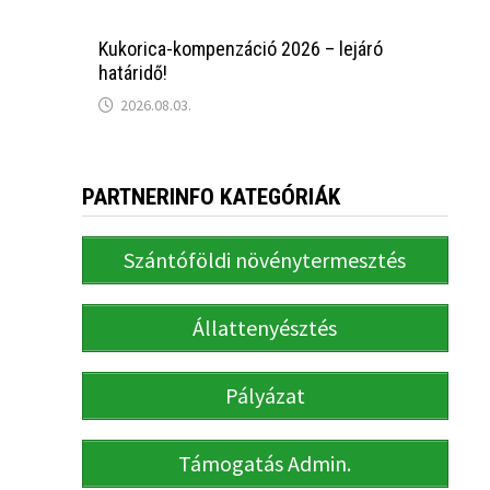
Kukorica-kompenzáció 2026 – lejáró
határidő!
2026.08.03.
PARTNERINFO KATEGÓRIÁK
Szántóföldi növénytermesztés
Állattenyésztés
Pályázat
Támogatás Admin.