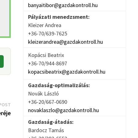
banyaitibor@gazdakontroll.hu
Pályázati menedzsment:
Kleizer Andrea
+36-70/639-7625
kleizerandrea@gazdakontroll.hu
Kopácsi Beatrix
+36-70/944-8697
kopacsibeatrix@gazdakontroll.hu
Gazdaság-optimalizálás:
Novák László
+36-20/667-0690
Next
POST
novaklaszlo@gazdakontroll.hu
post:
réje
Gazdaság-átadás:
Bardocz Tamás