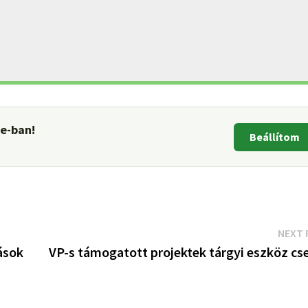
le-ban!
Beállítom
NEXT 
ások
VP-s támogatott projektek tárgyi eszköz cse