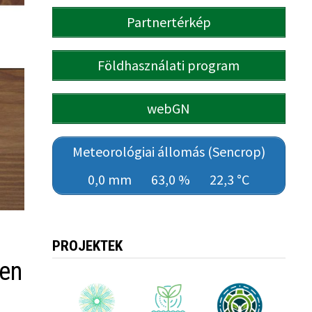
Partnertérkép
Földhasználati program
webGN
Meteorológiai állomás (Sencrop)
0,0 mm
63,0 %
22,3 °C
PROJEKTEK
ben