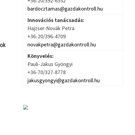
+36-20/392-6552
bardocztamas@gazdakontroll.hu
Innovációs tanácsadás:
Hajzser-Novák Petra
+36-20/396-4709
novakpetra@gazdakontroll.hu
yok
Könyvelés:
Pauli-Jakus Gyöngyi
+36-70/327-8778
jakusgyongyi@gazdakontroll.hu