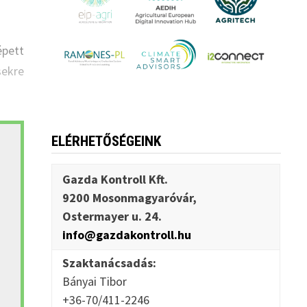
épett
ekre
ELÉRHETŐSÉGEINK
Gazda Kontroll Kft.
9200 Mosonmagyaróvár,
Ostermayer u. 24.
info@gazdakontroll.hu
Szaktanácsadás:
Bányai Tibor
+36-70/411-2246