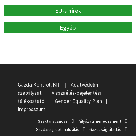
EU-s hírek
Egyéb
Gazda Kontroll Kft.
|
Adatvédelmi
szabályzat
|
Visszaélés-bejelentési
tájékoztató
|
Gender Equality Plan
|
Impresszum
Szaktanácsadás
Pályázati menedzsment
Gazdaság-optimalizálás
Gazdaság-átadás