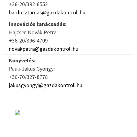
+36-20/392-6552
bardocztamas@gazdakontroll.hu
Innovációs tanácsadás:
Hajzser-Novák Petra
+36-20/396-4709
novakpetra@gazdakontroll.hu
Könyvelés:
Pauli-Jakus Gyöngyi
+36-70/327-8778
jakusgyongyi@gazdakontroll.hu