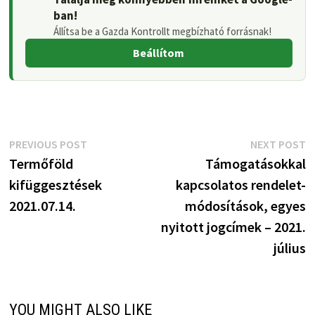
ban!
Állítsa be a Gazda Kontrollt megbízható forrásnak!
Beállítom
Bejegyzés
Previous
N
PREVIOUS POST
NEXT POST
post:
p
Termőföld
Támogatásokkal
navigáció
kifüggesztések
kapcsolatos rendelet-
2021.07.14.
módosítások, egyes
nyitott jogcímek – 2021.
július
YOU MIGHT ALSO LIKE