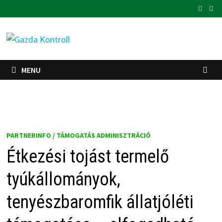
Skip
to
content
MENU
PARTNERINFO / TÁMOGATÁS ADMINISZTRÁCIÓ
Étkezési tojást termelő
tyúkállományok,
tenyészbaromfik állatjóléti