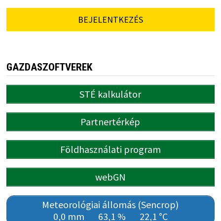
BEJELENTKEZÉS
GAZDASZOFTVEREK
STÉ kalkulátor
Partnertérkép
Földhasználati program
webGN
Meteorológiai állomás (Sencrop)
0,0 mm
63,1 %
22,1 °C