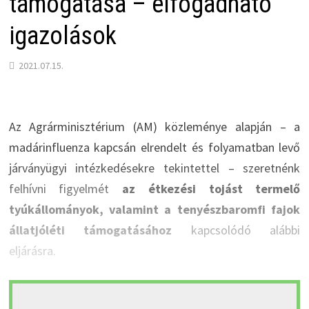
támogatása – elfogadható
igazolások
2021.07.15.
Az Agrárminisztérium (AM) közleménye alapján – a
madárinfluenza kapcsán elrendelt és folyamatban levő
járványügyi intézkedésekre tekintettel – szeretnénk
felhívni figyelmét
az étkezési tojást termelő
tyúkállományok, valamint a tenyészbaromfi fajok
állatjóléti támogatásához
kapcsolódó alábbi
eljárásra.