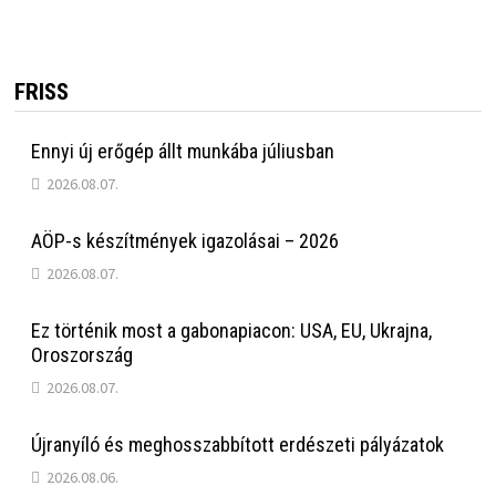
FRISS
Ennyi új erőgép állt munkába júliusban
2026.08.07.
AÖP-s készítmények igazolásai – 2026
2026.08.07.
Ez történik most a gabonapiacon: USA, EU, Ukrajna,
Oroszország
2026.08.07.
Újranyíló és meghosszabbított erdészeti pályázatok
2026.08.06.