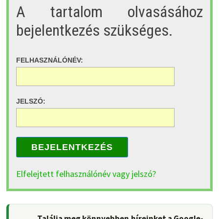
A tartalom olvasásához
bejelentkezés szükséges.
FELHASZNÁLÓNÉV:
JELSZÓ:
BEJELENTKEZÉS
Elfelejtett felhasználónév vagy jelszó?
Találja meg könnyebben híreinket a Google-