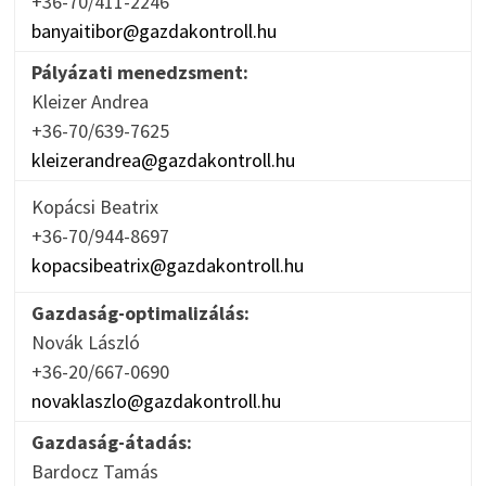
+36-70/411-2246
banyaitibor@gazdakontroll.hu
Pályázati menedzsment:
Kleizer Andrea
+36-70/639-7625
kleizerandrea@gazdakontroll.hu
Kopácsi Beatrix
+36-70/944-8697
kopacsibeatrix@gazdakontroll.hu
Gazdaság-optimalizálás:
Novák László
+36-20/667-0690
novaklaszlo@gazdakontroll.hu
Gazdaság-átadás:
Bardocz Tamás