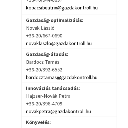
kopacsibeatrix@gazdakontroll.hu
Gazdaság-optimalizálás:
Novák László
+36-20/667-0690
novaklaszlo@gazdakontroll.hu
Gazdaság-átadás:
Bardocz Tamás
+36-20/392-6552
bardocztamas@gazdakontroll.hu
Innovációs tanácsadás:
Hajzser-Novák Petra
+36-20/396-4709
novakpetra@gazdakontroll.hu
Könyvelés: