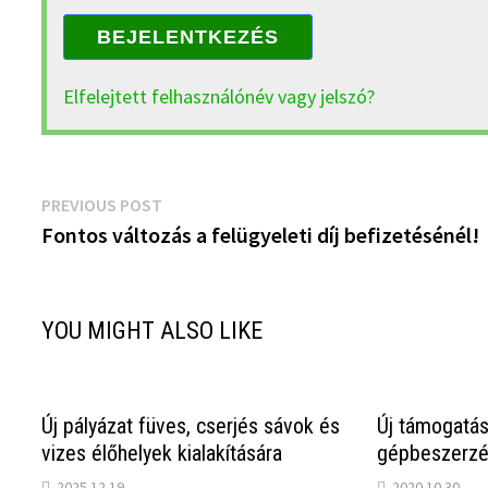
BEJELENTKEZÉS
Elfelejtett felhasználónév vagy jelszó?
Bejegyzés
Previous
PREVIOUS POST
post:
Fontos változás a felügyeleti díj befizetésénél!
navigáció
YOU MIGHT ALSO LIKE
Új pályázat füves, cserjés sávok és
Új támogatás
vizes élőhelyek kialakítására
gépbeszerzé
2025.12.19.
2020.10.30.