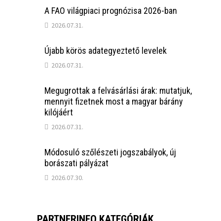
A FAO világpiaci prognózisa 2026-ban
2026.07.31.
Újabb körös adategyeztető levelek
2026.07.31.
Megugrottak a felvásárlási árak: mutatjuk,
mennyit fizetnek most a magyar bárány
kilójáért
2026.07.31.
Módosuló szőlészeti jogszabályok, új
borászati pályázat
2026.07.30.
PARTNERINFO KATEGÓRIÁK