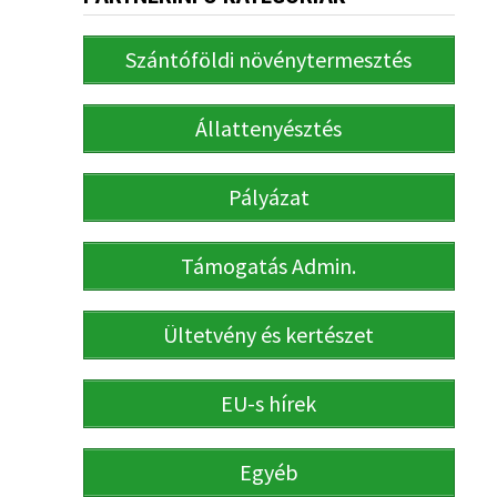
Szántóföldi növénytermesztés
Állattenyésztés
Pályázat
Támogatás Admin.
Ültetvény és kertészet
EU-s hírek
Egyéb