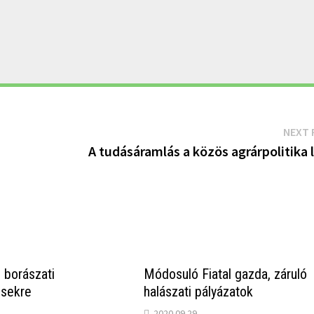
NEXT 
A tudásáramlás a közös agrárpolitika 
 borászati
Módosuló Fiatal gazda, záruló
sekre
halászati pályázatok
2020.09.29.