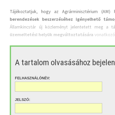
Tájékoztatjuk, hogy az Agrárminisztérium (AM)
berendezések beszerzéséhez igényelhető támo
Államkincstár új közleményt jelentetett meg a t
üzemeltetési helyük megváltoztatására
vonatkozó
A tartalom olvasásához bejele
FELHASZNÁLÓNÉV:
JELSZÓ: