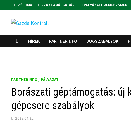
Skip
RÓLUNK
SZAKTANÁCSADÁS
PÁLYÁZATI MENEDZSMENT
to
content
HÍREK
PARTNERINFO
JOGSZABÁLYOK
H
PARTNERINFO / PÁLYÁZAT
Borászati géptámogatás: új k
gépcsere szabályok
2022.04.21.