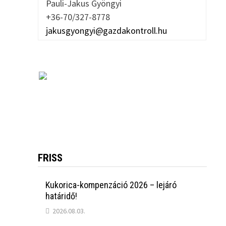
Pauli-Jakus Gyöngyi
+36-70/327-8778
jakusgyongyi@gazdakontroll.hu
FRISS
Kukorica-kompenzáció 2026 – lejáró
határidő!
2026.08.03.