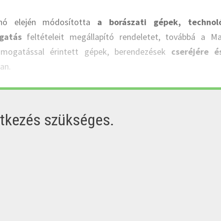
 hó elején módosította
a borászati gépek, technoló
gatás
feltételeit megállapító rendeletet, továbbá a M
ámogatással érintett gépek, berendezések
cseréjére é
an.
ntkezés szükséges.