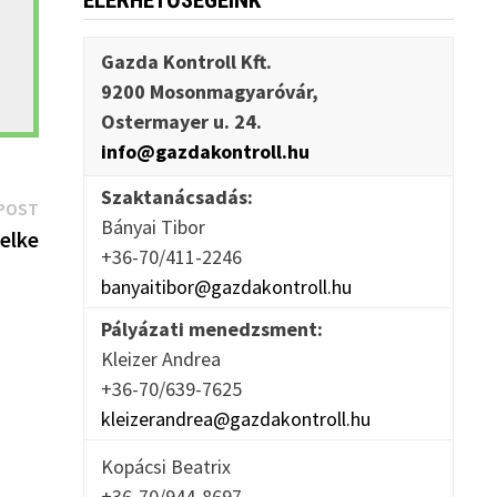
ELÉRHETŐSÉGEINK
Gazda Kontroll Kft.
9200 Mosonmagyaróvár,
Ostermayer u. 24.
info@gazdakontroll.hu
Szaktanácsadás:
Next
POST
Bányai Tibor
post:
lelke
+36-70/411-2246
banyaitibor@gazdakontroll.hu
Pályázati menedzsment:
Kleizer Andrea
+36-70/639-7625
kleizerandrea@gazdakontroll.hu
Kopácsi Beatrix
+36-70/944-8697