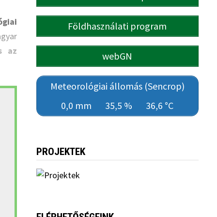
giai
Földhasználati program
agyar
s az
webGN
Meteorológiai állomás (Sencrop)
0,0 mm
35,5 %
36,6 °C
PROJEKTEK