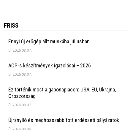
FRISS
Ennyi új erőgép állt munkába júliusban
2026.08.07.
AÖP-s készítmények igazolásai – 2026
2026.08.07.
Ez történik most a gabonapiacon: USA, EU, Ukrajna,
Oroszország
2026.08.07.
Újranyíló és meghosszabbított erdészeti pályázatok
2026.08.06.