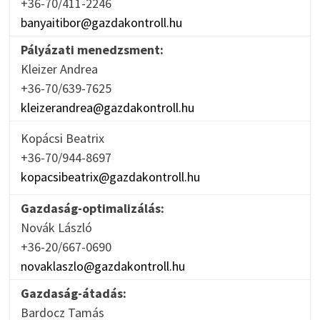
+36-70/411-2246
banyaitibor@gazdakontroll.hu
Pályázati menedzsment:
Kleizer Andrea
+36-70/639-7625
kleizerandrea@gazdakontroll.hu
Kopácsi Beatrix
+36-70/944-8697
kopacsibeatrix@gazdakontroll.hu
Gazdaság-optimalizálás:
Novák László
+36-20/667-0690
novaklaszlo@gazdakontroll.hu
Gazdaság-átadás:
Bardocz Tamás