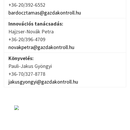
+36-20/392-6552
bardocztamas@gazdakontroll.hu
Innovációs tanácsadás:
Hajzser-Novák Petra
+36-20/396-4709
novakpetra@gazdakontroll.hu
Könyvelés:
Pauli-Jakus Gyöngyi
+36-70/327-8778
jakusgyongyi@gazdakontroll.hu