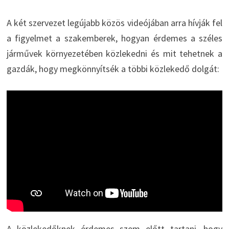
A két szervezet legújabb közös videójában arra hívják fel
a figyelmet a szakemberek, hogyan érdemes a széles
járművek környezetében közlekedni és mit tehetnek a
gazdák, hogy megkönnyítsék a többi közlekedő dolgát:
A közlekedőknek érdemes szem előtt tartani, hogy