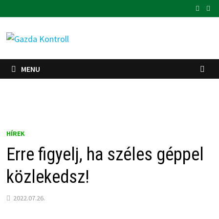
Skip
to
content
MENU
HÍREK
Erre figyelj, ha széles géppel
közlekedsz!
2022.07.26.