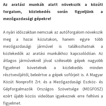
Az aratási munkák alatt növekszik a közúti
forgalom, közlekedés során figyeljünk a
mezőgazdasági gépekre!
A nyári időszakban nemcsak az autóforgalom növekszik
meg a hazai közutakon, hanem egyre több
mezőgazdasági járművel is találkozhatnak a
közlekedők az aratási munkákhoz kapcsolódóan. Az
átlagos járműveknél jóval szélesebb gépek nagyobb
figyelmet követelnek a közlekedés minden
résztvevőjétől, beleértve a gépek sofőrjeit is. A Magyar
Közút Nonprofit Zrt. és a Mezőgazdasági Eszköz- és
Gépforgalmazók Országos Szövetsége (MEGFOSZ)
ezért újabb közös videóban igyekeznek erre felhívni a
figyelmet.