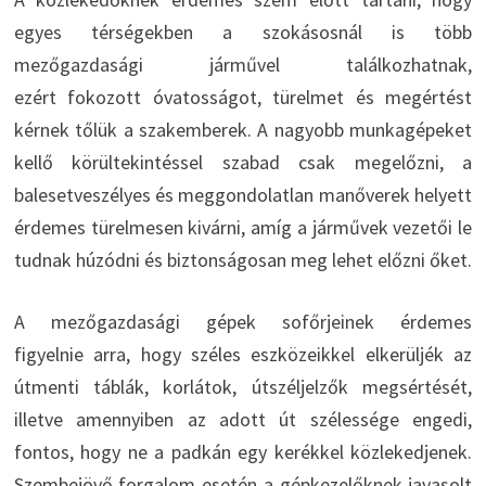
egyes térségekben a szokásosnál is több
mezőgazdasági járművel találkozhatnak,
ezért fokozott óvatosságot, türelmet és megértést
kérnek tőlük a szakemberek. A nagyobb munkagépeket
kellő körültekintéssel szabad csak megelőzni, a
balesetveszélyes és meggondolatlan manőverek helyett
érdemes türelmesen kivárni, amíg a járművek vezetői le
tudnak húzódni és biztonságosan meg lehet előzni őket.
A mezőgazdasági gépek sofőrjeinek érdemes
figyelnie arra, hogy széles eszközeikkel elkerüljék az
útmenti táblák, korlátok, útszéljelzők megsértését,
illetve amennyiben az adott út szélessége engedi,
fontos, hogy ne a padkán egy kerékkel közlekedjenek.
Szembejövő forgalom esetén a gépkezelőknek javasolt