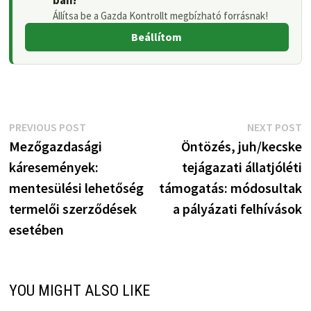
Állítsa be a Gazda Kontrollt megbízható forrásnak!
Beállítom
Bejegyzés
Previous
N
PREVIOUS POST
NEXT POST
post:
p
Mezőgazdasági
Öntözés, juh/kecske
navigáció
káresemények:
tejágazati állatjóléti
mentesülési lehetőség
támogatás: módosultak
termelői szerződések
a pályázati felhívások
esetében
YOU MIGHT ALSO LIKE