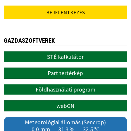
BEJELENTKEZÉS
GAZDASZOFTVEREK
STÉ kalkulátor
Partnertérkép
Földhasználati program
webGN
Meteorológiai állomás (Sencrop)
0,0 mm
31,3 %
32,5 °C