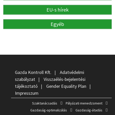
EU-s hírek
Egyéb
Gazda Kontroll Kft.
|
Adatvédelmi
szabályzat
|
Visszaélés-bejelentési
tájékoztató
|
Gender Equality Plan
|
Impresszum
Szaktanácsadás
Pályázati menedzsment
Gazdaság-optimalizálás
Gazdaság-átadás