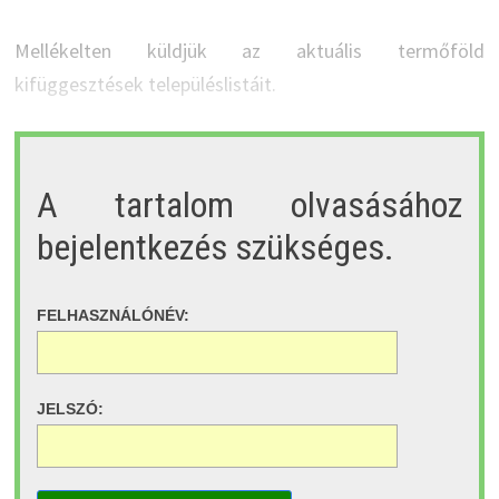
Mellékelten küldjük az aktuális termőföld
kifüggesztések településlistáit.
A tartalom olvasásához
bejelentkezés szükséges.
FELHASZNÁLÓNÉV:
JELSZÓ: