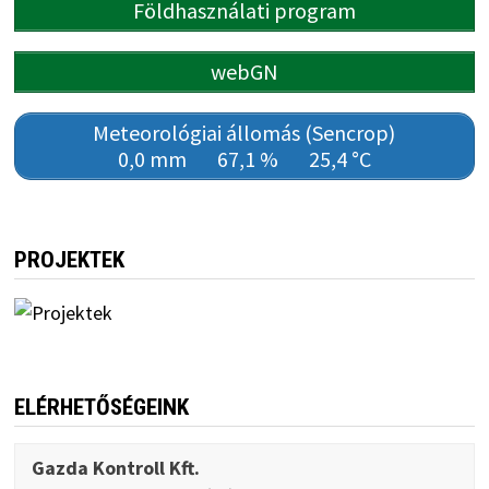
Földhasználati program
webGN
Meteorológiai állomás (Sencrop)
0,0 mm
67,1 %
25,4 °C
PROJEKTEK
ELÉRHETŐSÉGEINK
Gazda Kontroll Kft.