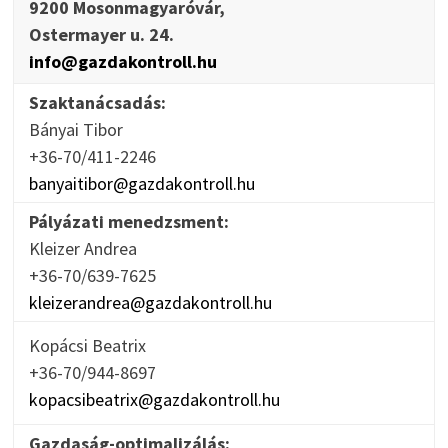
9200 Mosonmagyaróvár,
Ostermayer u. 24.
info@gazdakontroll.hu
Szaktanácsadás:
Bányai Tibor
+36-70/411-2246
banyaitibor@gazdakontroll.hu
Pályázati menedzsment:
Kleizer Andrea
+36-70/639-7625
kleizerandrea@gazdakontroll.hu
Kopácsi Beatrix
+36-70/944-8697
kopacsibeatrix@gazdakontroll.hu
Gazdaság-optimalizálás: