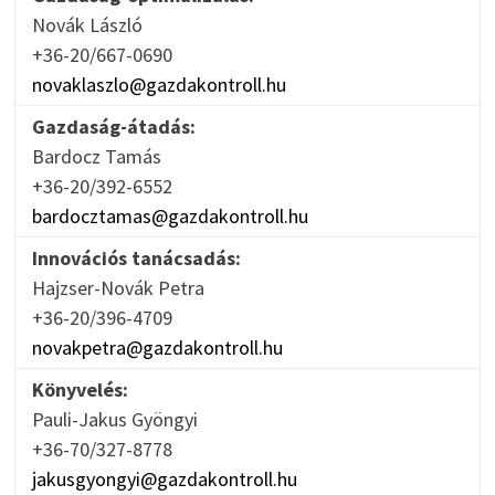
Novák László
+36-20/667-0690
novaklaszlo@gazdakontroll.hu
Gazdaság-átadás:
Bardocz Tamás
+36-20/392-6552
bardocztamas@gazdakontroll.hu
Innovációs tanácsadás:
Hajzser-Novák Petra
+36-20/396-4709
novakpetra@gazdakontroll.hu
Könyvelés:
Pauli-Jakus Gyöngyi
+36-70/327-8778
jakusgyongyi@gazdakontroll.hu