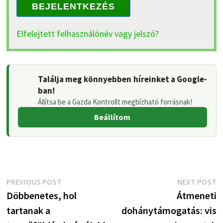
BEJELENTKEZÉS
Elfelejtett felhasználónév vagy jelszó?
Találja meg könnyebben híreinket a Google-
ban!
Állítsa be a Gazda Kontrollt megbízható forrásnak!
Beállítom
Bejegyzés
Previous
N
PREVIOUS POST
NEXT POST
post:
p
Döbbenetes, hol
Átmeneti
navigáció
tartanak a
dohánytámogatás: vis