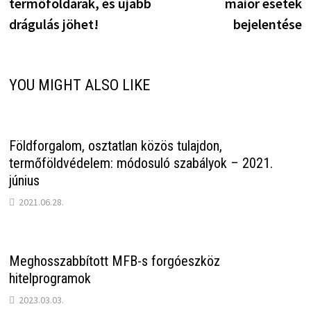
termőföldárak, és újabb
maior esetek
drágulás jöhet!
bejelentése
YOU MIGHT ALSO LIKE
Földforgalom, osztatlan közös tulajdon,
termőföldvédelem: módosuló szabályok – 2021.
június
2021.06.28.
Meghosszabbított MFB-s forgóeszköz
hitelprogramok
2023.03.03.