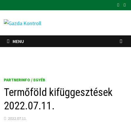
Skip
to
content
MENU
PARTNERINFO / EGYÉB
Termőföld kifüggesztések
2022.07.11.
2022.07.11.