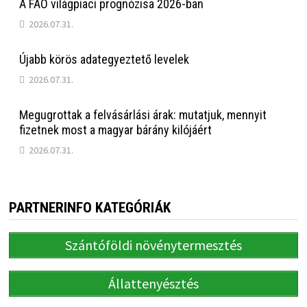
A FAO világpiaci prognózisa 2026-ban
2026.07.31.
Újabb körös adategyeztető levelek
2026.07.31.
Megugrottak a felvásárlási árak: mutatjuk, mennyit
fizetnek most a magyar bárány kilójáért
2026.07.31.
PARTNERINFO KATEGÓRIÁK
Szántóföldi növénytermesztés
Állattenyésztés