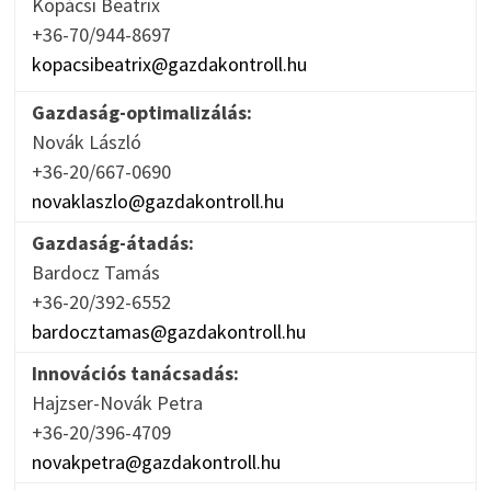
Kopácsi Beatrix
+36-70/944-8697
kopacsibeatrix@gazdakontroll.hu
Gazdaság-optimalizálás:
Novák László
+36-20/667-0690
novaklaszlo@gazdakontroll.hu
Gazdaság-átadás:
Bardocz Tamás
+36-20/392-6552
bardocztamas@gazdakontroll.hu
Innovációs tanácsadás:
Hajzser-Novák Petra
+36-20/396-4709
novakpetra@gazdakontroll.hu