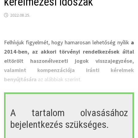
kérelmezési időszak
2022.08.25.
Felhívjuk figyelmét, hogy hamarosan lehetőség nyílik
a
2014-ben, az akkori törvényi rendelkezések által
eltörölt haszonélvezeti jogok visszajegyzése,
valamint kompenzációja iránti kérelmek
benyújtására
az alábbiak szerint.
A tartalom olvasásához
bejelentkezés szükséges.