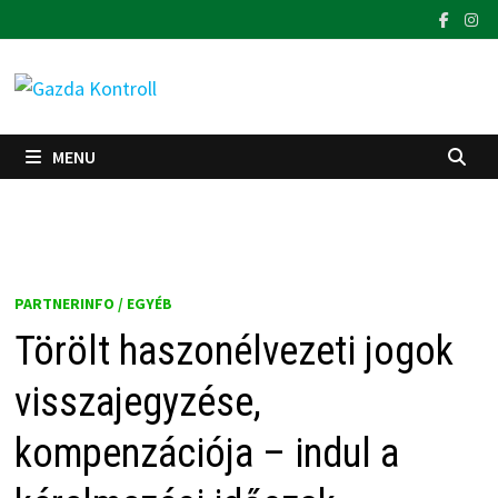
Skip
to
content
MENU
PARTNERINFO / EGYÉB
Törölt haszonélvezeti jogok
visszajegyzése,
kompenzációja – indul a