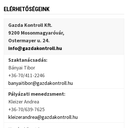
ELÉRHETŐSÉGEINK
Gazda Kontroll Kft.
9200 Mosonmagyaróvár,
Ostermayer u. 24.
info@gazdakontroll.hu
Szaktanácsadás:
Bányai Tibor
+36-70/411-2246
banyaitibor@gazdakontroll.hu
Pályázati menedzsment:
Kleizer Andrea
+36-70/639-7625
kleizerandrea@gazdakontroll.hu