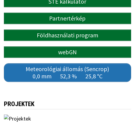
STÉ kalkulátor
Partnertérkép
Földhasználati program
webGN
Meteorológiai állomás (Sencrop)
0,0 mm
52,3 %
25,8 °C
PROJEKTEK