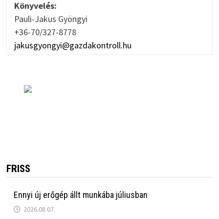
Könyvelés:
Pauli-Jakus Gyöngyi
+36-70/327-8778
jakusgyongyi@gazdakontroll.hu
FRISS
Ennyi új erőgép állt munkába júliusban
2026.08.07.