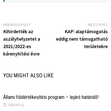
Bejegyzés
Previous
N
PREVIOUS POST
NEXT POST
post:
p
Kihirdették az
KAP: alaptámogatás
navigáció
aszályhelyzetet a
eddig nem támogatható
2021/2022-es
területekre
kárenyhítési évre
YOU MIGHT ALSO LIKE
Állami földértékesítési program – lejáró határidő!
2023.07.12.