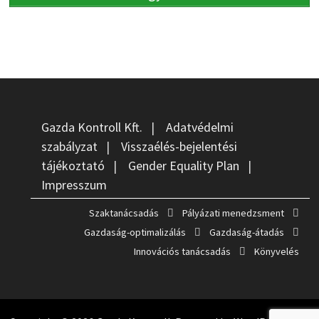
Gazda Kontroll Kft.
|
Adatvédelmi
szabályzat
|
Visszaélés-bejelentési
tájékoztató
|
Gender Equality Plan
|
Impresszum
Szaktanácsadás
Pályázati menedzsment
Gazdaság-optimalizálás
Gazdaság-átadás
Innovációs tanácsadás
Könyvelés