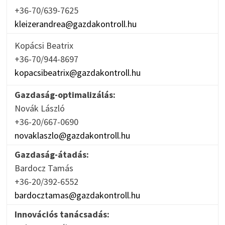
+36-70/639-7625
kleizerandrea@gazdakontroll.hu
Kopácsi Beatrix
+36-70/944-8697
kopacsibeatrix@gazdakontroll.hu
Gazdaság-optimalizálás:
Novák László
+36-20/667-0690
novaklaszlo@gazdakontroll.hu
Gazdaság-átadás:
Bardocz Tamás
+36-20/392-6552
bardocztamas@gazdakontroll.hu
Innovációs tanácsadás: