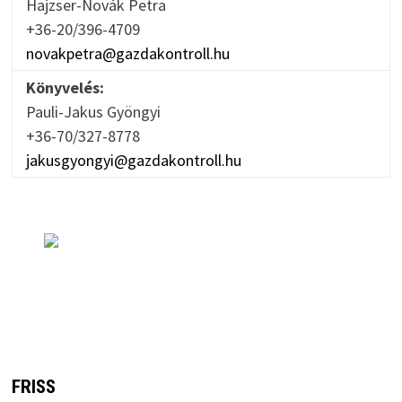
Hajzser-Novák Petra
+36-20/396-4709
novakpetra@gazdakontroll.hu
Könyvelés:
Pauli-Jakus Gyöngyi
+36-70/327-8778
jakusgyongyi@gazdakontroll.hu
FRISS