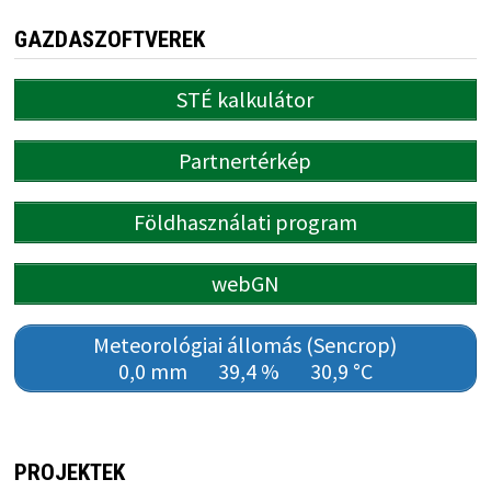
GAZDASZOFTVEREK
STÉ kalkulátor
Partnertérkép
Földhasználati program
webGN
Meteorológiai állomás (Sencrop)
0,0 mm
39,4 %
30,9 °C
PROJEKTEK