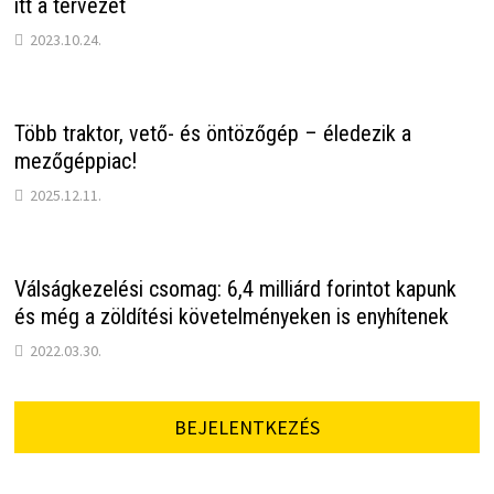
itt a tervezet
2023.10.24.
Több traktor, vető- és öntözőgép – éledezik a
mezőgéppiac!
2025.12.11.
Válságkezelési csomag: 6,4 milliárd forintot kapunk
és még a zöldítési követelményeken is enyhítenek
2022.03.30.
BEJELENTKEZÉS