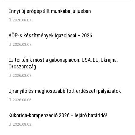
Ennyi új erőgép állt munkába júliusban
2026.08.07.
AÖP-s készítmények igazolásai – 2026
2026.08.07.
Ez történik most a gabonapiacon: USA, EU, Ukrajna,
Oroszország
2026.08.07.
Újranyíló és meghosszabbított erdészeti pályázatok
2026.08.06.
Kukorica-kompenzáció 2026 – lejáró határidő!
2026.08.03.