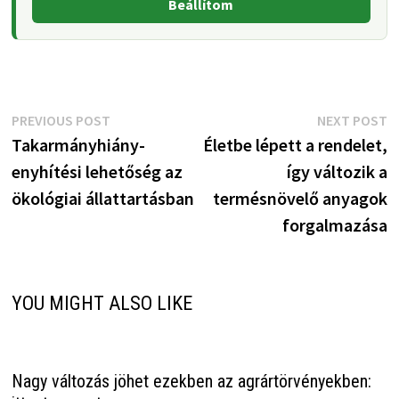
Beállítom
Bejegyzés
Previous
N
PREVIOUS POST
NEXT POST
post:
p
Takarmányhiány-
Életbe lépett a rendelet,
navigáció
enyhítési lehetőség az
így változik a
ökológiai állattartásban
termésnövelő anyagok
forgalmazása
YOU MIGHT ALSO LIKE
Nagy változás jöhet ezekben az agrártörvényekben: