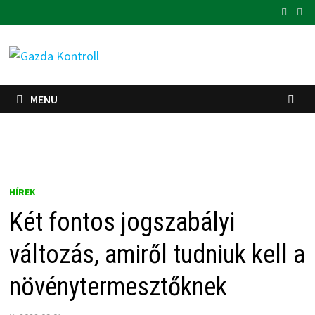
Skip
to
content
MENU
HÍREK
Két fontos jogszabályi
változás, amiről tudniuk kell a
növénytermesztőknek