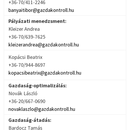
+36-70/411-2246
banyaitibor@gazdakontroll.hu
Pályázati menedzsment:
Kleizer Andrea
+36-70/639-7625
kleizerandrea@gazdakontroll.hu
Kopácsi Beatrix
+36-70/944-8697
kopacsibeatrix@gazdakontroll.hu
Gazdaság-optimalizálás:
Novák László
+36-20/667-0690
novaklaszlo@gazdakontroll.hu
Gazdaság-átadás:
Bardocz Tamás