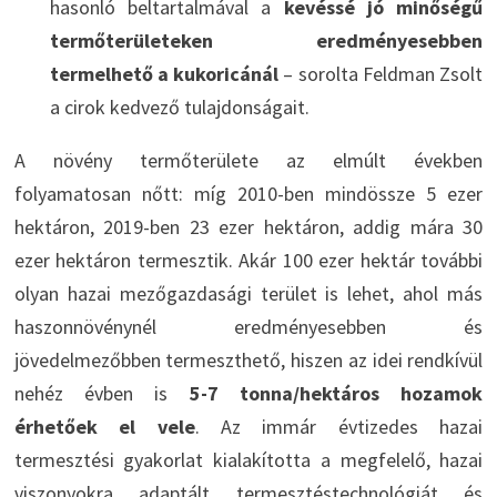
hasonló beltartalmával a
kevéssé jó minőségű
termőterületeken eredményesebben
termelhető a kukoricánál
– sorolta Feldman Zsolt
a cirok kedvező tulajdonságait.
A növény termőterülete az elmúlt években
folyamatosan nőtt: míg 2010-ben mindössze 5 ezer
hektáron, 2019-ben 23 ezer hektáron, addig mára 30
ezer hektáron termesztik. Akár 100 ezer hektár további
olyan hazai mezőgazdasági terület is lehet, ahol más
haszonnövénynél eredményesebben és
jövedelmezőbben termeszthető, hiszen az idei rendkívül
nehéz évben is
5-7 tonna/hektáros hozamok
érhetőek el vele
. Az immár évtizedes hazai
termesztési gyakorlat kialakította a megfelelő, hazai
viszonyokra adaptált termesztéstechnológiát és