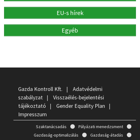
EU-s hírek
Egyéb
Gazda Kontroll Kft.
|
Adatvédelmi
szabályzat
|
Visszaélés-bejelentési
tájékoztató
|
Gender Equality Plan
|
Impresszum
Szaktanácsadás
Pályázati menedzsment
Gazdaság-optimalizálás
Gazdaság-átadás