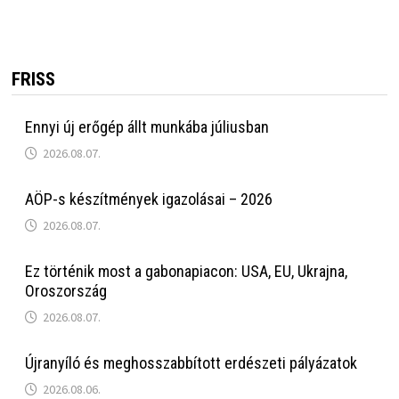
FRISS
Ennyi új erőgép állt munkába júliusban
2026.08.07.
AÖP-s készítmények igazolásai – 2026
2026.08.07.
Ez történik most a gabonapiacon: USA, EU, Ukrajna,
Oroszország
2026.08.07.
Újranyíló és meghosszabbított erdészeti pályázatok
2026.08.06.