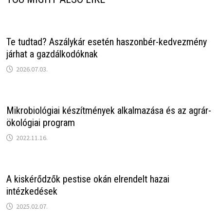
Te tudtad? Aszálykár esetén haszonbér-kedvezmény
járhat a gazdálkodóknak
2026.07.03.
Mikrobiológiai készítmények alkalmazása és az agrár-
ökológiai program
2022.11.16.
A kiskérődzők pestise okán elrendelt hazai
intézkedések
2025.02.07.