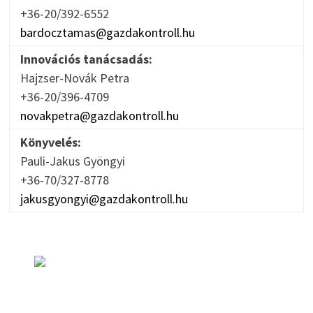
+36-20/392-6552
bardocztamas@gazdakontroll.hu
Innovációs tanácsadás:
Hajzser-Novák Petra
+36-20/396-4709
novakpetra@gazdakontroll.hu
Könyvelés:
Pauli-Jakus Gyöngyi
+36-70/327-8778
jakusgyongyi@gazdakontroll.hu