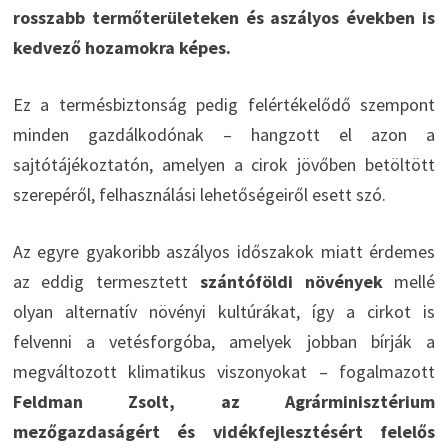
rosszabb termőterületeken és aszályos években is
kedvező hozamokra képes.
Ez a termésbiztonság pedig felértékelődő szempont
minden gazdálkodónak – hangzott el azon a
sajtótájékoztatón, amelyen a cirok jövőben betöltött
szerepéről, felhasználási lehetőségeiről esett szó.
Az egyre gyakoribb aszályos időszakok miatt érdemes
az eddig termesztett
szántóföldi növények
mellé
olyan alternatív növényi kultúrákat, így a cirkot is
felvenni a vetésforgóba, amelyek jobban bírják a
megváltozott klimatikus viszonyokat – fogalmazott
Feldman Zsolt, az Agrárminisztérium
mezőgazdaságért és vidékfejlesztésért felelős