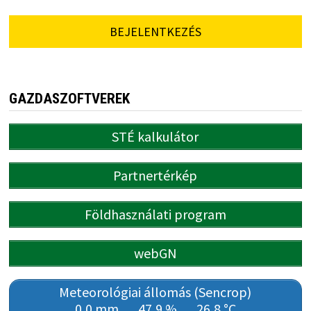
BEJELENTKEZÉS
GAZDASZOFTVEREK
STÉ kalkulátor
Partnertérkép
Földhasználati program
webGN
Meteorológiai állomás (Sencrop)
0,0 mm
47,9 %
26,8 °C