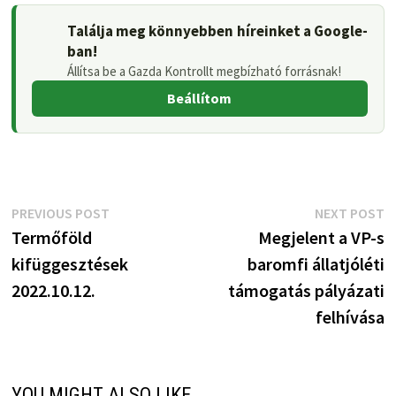
Találja meg könnyebben híreinket a Google-
ban!
Állítsa be a Gazda Kontrollt megbízható forrásnak!
Beállítom
Bejegyzés
Previous
N
PREVIOUS POST
NEXT POST
post:
p
Termőföld
Megjelent a VP-s
navigáció
kifüggesztések
baromfi állatjóléti
2022.10.12.
támogatás pályázati
felhívása
YOU MIGHT ALSO LIKE