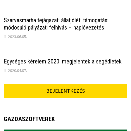
Szarvasmarha tejágazati állatjóléti támogatás:
módosuló pályázati felhívás – naplóvezetés
2023.06.05.
Egységes kérelem 2020: megjelentek a segédletek
2020.04.07.
BEJELENTKEZÉS
GAZDASZOFTVEREK