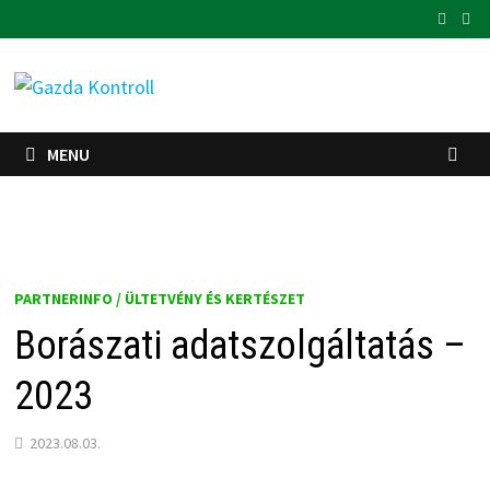
Skip
to
content
MENU
PARTNERINFO / ÜLTETVÉNY ÉS KERTÉSZET
Borászati adatszolgáltatás –
2023
2023.08.03.