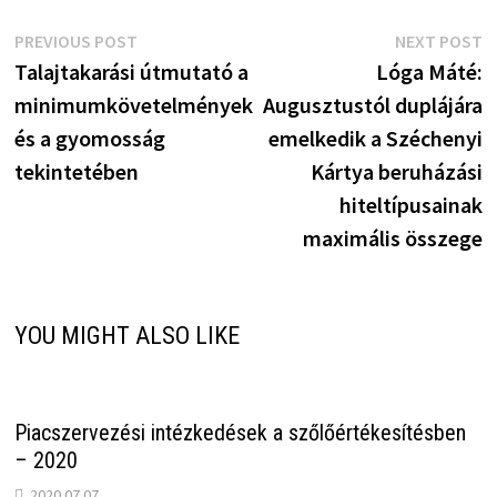
Bejegyzés
Previous
N
PREVIOUS POST
NEXT POST
post:
p
Talajtakarási útmutató a
Lóga Máté:
navigáció
minimumkövetelmények
Augusztustól duplájára
és a gyomosság
emelkedik a Széchenyi
tekintetében
Kártya beruházási
hiteltípusainak
maximális összege
YOU MIGHT ALSO LIKE
Piacszervezési intézkedések a szőlőértékesítésben
– 2020
2020.07.07.