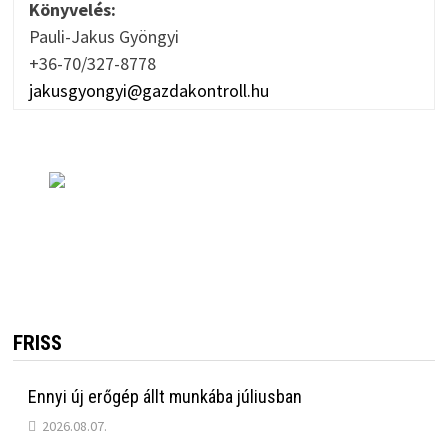
Könyvelés:
Pauli-Jakus Gyöngyi
+36-70/327-8778
jakusgyongyi@gazdakontroll.hu
FRISS
Ennyi új erőgép állt munkába júliusban
2026.08.07.