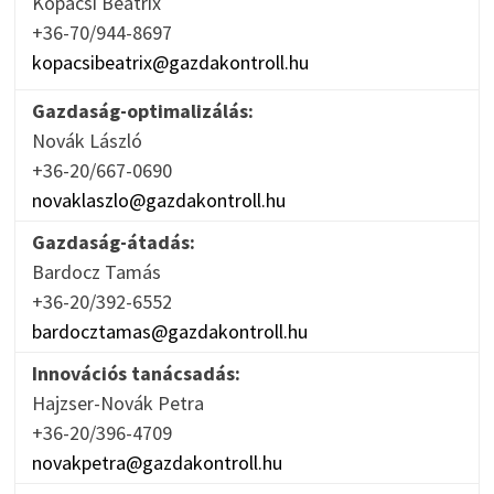
Kopácsi Beatrix
+36-70/944-8697
kopacsibeatrix@gazdakontroll.hu
Gazdaság-optimalizálás:
Novák László
+36-20/667-0690
novaklaszlo@gazdakontroll.hu
Gazdaság-átadás:
Bardocz Tamás
+36-20/392-6552
bardocztamas@gazdakontroll.hu
Innovációs tanácsadás:
Hajzser-Novák Petra
+36-20/396-4709
novakpetra@gazdakontroll.hu