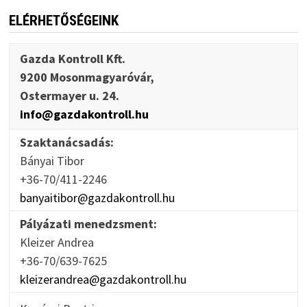
ELÉRHETŐSÉGEINK
Gazda Kontroll Kft.
9200 Mosonmagyaróvár,
Ostermayer u. 24.
info@gazdakontroll.hu
Szaktanácsadás:
Bányai Tibor
+36-70/411-2246
banyaitibor@gazdakontroll.hu
Pályázati menedzsment:
Kleizer Andrea
+36-70/639-7625
kleizerandrea@gazdakontroll.hu