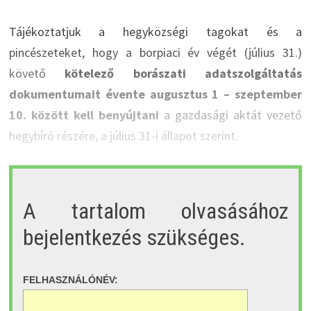
Tájékoztatjuk a hegyközségi tagokat és a
pincészeteket, hogy a borpiaci év végét (július 31.)
követő
kötelező borászati adatszolgáltatás
dokumentumait évente augusztus 1 – szeptember
10. között kell benyújtani
a gazdasági aktát vezető
hegybíró részére, a július 31-i állapot szerint.
A tartalom olvasásához
bejelentkezés szükséges.
FELHASZNÁLÓNÉV: