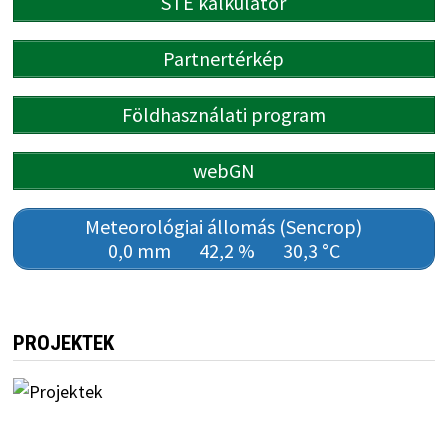
STÉ kalkulátor
Partnertérkép
Földhasználati program
webGN
Meteorológiai állomás (Sencrop)
0,0 mm
42,2 %
30,3 °C
PROJEKTEK