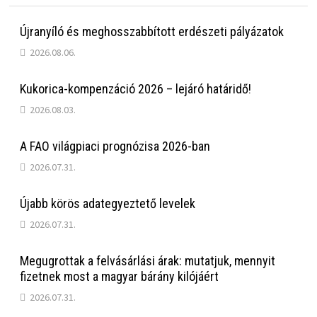
Újranyíló és meghosszabbított erdészeti pályázatok
2026.08.06.
Kukorica-kompenzáció 2026 – lejáró határidő!
2026.08.03.
A FAO világpiaci prognózisa 2026-ban
2026.07.31.
Újabb körös adategyeztető levelek
2026.07.31.
Megugrottak a felvásárlási árak: mutatjuk, mennyit
fizetnek most a magyar bárány kilójáért
2026.07.31.