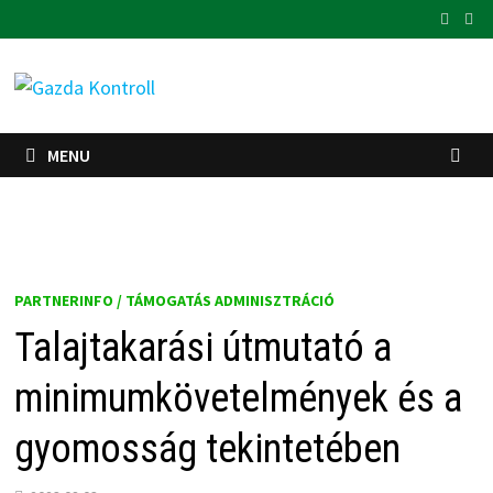
Skip
to
content
MENU
PARTNERINFO / TÁMOGATÁS ADMINISZTRÁCIÓ
Talajtakarási útmutató a
minimumkövetelmények és a
gyomosság tekintetében