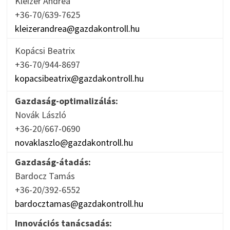
Kleizer Andrea
+36-70/639-7625
kleizerandrea@gazdakontroll.hu
Kopácsi Beatrix
+36-70/944-8697
kopacsibeatrix@gazdakontroll.hu
Gazdaság-optimalizálás:
Novák László
+36-20/667-0690
novaklaszlo@gazdakontroll.hu
Gazdaság-átadás:
Bardocz Tamás
+36-20/392-6552
bardocztamas@gazdakontroll.hu
Innovációs tanácsadás: