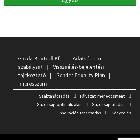
Gazda Kontroll Kft.
|
Adatvédelmi
szabályzat
|
Visszaélés-bejelentési
tájékoztató
|
Gender Equality Plan
|
Impresszum
Szaktanácsadás
Pályázati menedzsment
Gazdaság-optimalizálás
Gazdaság-átadás
Innovációs tanácsadás
Könyvelés