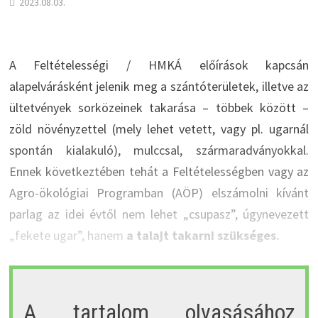
2023.08.03.
A Feltételességi / HMKÁ előírások kapcsán
alapelvárásként jelenik meg a szántóterületek, illetve az
ültetvények sorközeinek takarása – többek között –
zöld növényzettel (mely lehet vetett, vagy pl. ugarnál
spontán kialakuló), mulccsal, szármaradványokkal.
Ennek következtében tehát a Feltételességben vagy az
Agro-ökológiai Programban (AÖP) elszámolni kívánt
parlag az idei évtől nem lehet „csupasz”, úgynevezett
„fekete ugar”, hanem
a talajt takarni szükséges.
A tartalom olvasásához