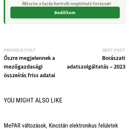
Állítsa be a Gazda Kontrollt megbízható forrásnak!
Beállítom
Bejegyzés
Previous
N
PREVIOUS POST
NEXT POST
post:
p
Őszre megjelennek a
Borászati
navigáció
mezőgazdasági
adatszolgáltatás – 2023
összeírás friss adatai
YOU MIGHT ALSO LIKE
MePAR változások, Kincstári elektronikus felületek