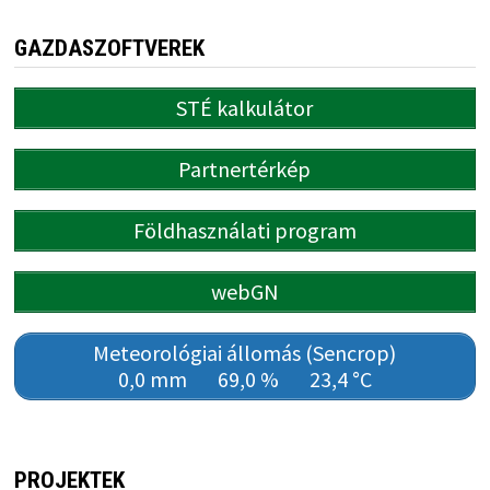
GAZDASZOFTVEREK
STÉ kalkulátor
Partnertérkép
Földhasználati program
webGN
Meteorológiai állomás (Sencrop)
0,0 mm
69,0 %
23,4 °C
PROJEKTEK