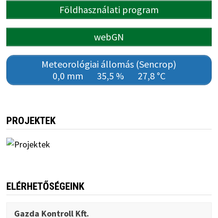
Földhasználati program
webGN
Meteorológiai állomás (Sencrop)
0,0 mm
35,5 %
27,8 °C
PROJEKTEK
ELÉRHETŐSÉGEINK
Gazda Kontroll Kft.