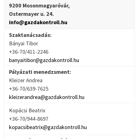
9200 Mosonmagyaróvár,
Ostermayer u. 24.
info@gazdakontroll.hu
Szaktanácsadás:
Bányai Tibor
+36-70/411-2246
banyaitibor@gazdakontroll.hu
Pályázati menedzsment:
Kleizer Andrea
+36-70/639-7625
kleizerandrea@gazdakontroll.hu
Kopácsi Beatrix
+36-70/944-8697
kopacsibeatrix@gazdakontroll.hu