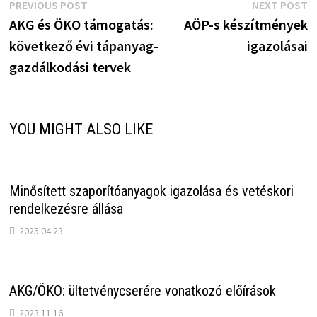
Bejegyzés
Previous
N
PREVIOUS POST
NEXT POST
post:
p
AKG és ÖKO támogatás:
AÖP-s készítmények
navigáció
következő évi tápanyag-
igazolásai
gazdálkodási tervek
YOU MIGHT ALSO LIKE
Minősített szaporítóanyagok igazolása és vetéskori
rendelkezésre állása
2025.04.23.
AKG/ÖKO: ültetvénycserére vonatkozó előírások
2023.11.16.