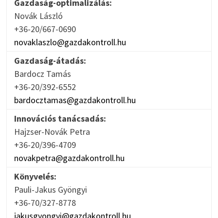
Gazdaság-optimalizálás:
Novák László
+36-20/667-0690
novaklaszlo@gazdakontroll.hu
Gazdaság-átadás:
Bardocz Tamás
+36-20/392-6552
bardocztamas@gazdakontroll.hu
Innovációs tanácsadás:
Hajzser-Novák Petra
+36-20/396-4709
novakpetra@gazdakontroll.hu
Könyvelés:
Pauli-Jakus Gyöngyi
+36-70/327-8778
jakusgyongyi@gazdakontroll.hu