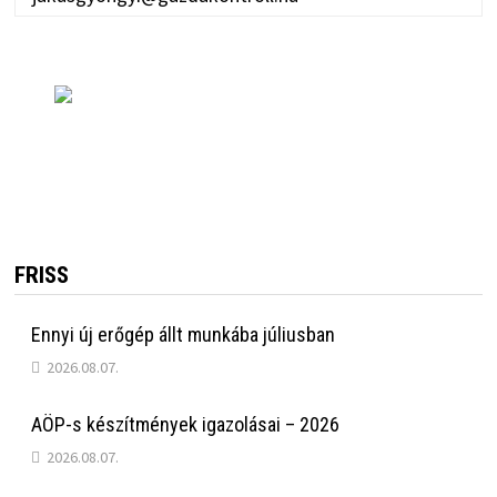
FRISS
Ennyi új erőgép állt munkába júliusban
2026.08.07.
AÖP-s készítmények igazolásai – 2026
2026.08.07.