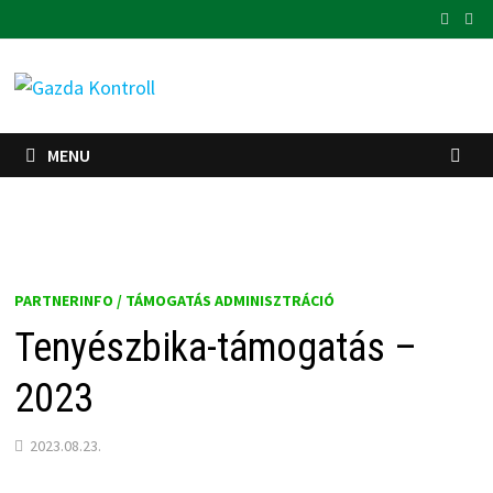
Skip
to
content
MENU
PARTNERINFO / TÁMOGATÁS ADMINISZTRÁCIÓ
Tenyészbika-támogatás –
2023
2023.08.23.