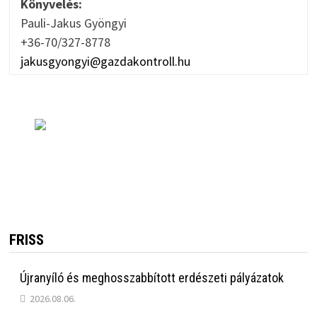
Könyvelés:
Pauli-Jakus Gyöngyi
+36-70/327-8778
jakusgyongyi@gazdakontroll.hu
FRISS
Újranyíló és meghosszabbított erdészeti pályázatok
2026.08.06.