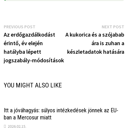
Bejegyzés
Previous
N
PREVIOUS POST
NEXT POST
post:
p
Az erdőgazdálkodást
A kukorica és a szójabab
navigáció
érintő, év elején
ára is zuhan a
hatályba lépett
készletadatok hatására
jogszabály-módosítások
YOU MIGHT ALSO LIKE
Itt a jóváhagyás: súlyos intézkedések jönnek az EU-
ban a Mercosur miatt
2026.02.15.