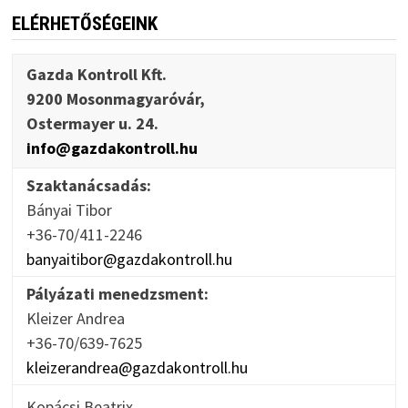
ELÉRHETŐSÉGEINK
Gazda Kontroll Kft.
9200 Mosonmagyaróvár,
Ostermayer u. 24.
info@gazdakontroll.hu
Szaktanácsadás:
Bányai Tibor
+36-70/411-2246
banyaitibor@gazdakontroll.hu
Pályázati menedzsment:
Kleizer Andrea
+36-70/639-7625
kleizerandrea@gazdakontroll.hu
Kopácsi Beatrix