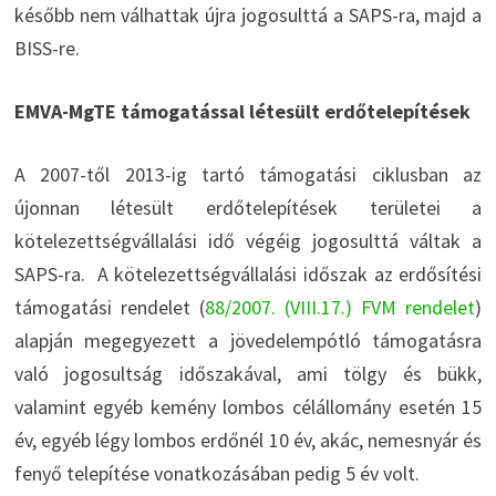
később nem válhattak újra jogosulttá a SAPS-ra, majd a
BISS-re.
EMVA-MgTE támogatással létesült erdőtelepítések
A 2007-től 2013-ig tartó támogatási ciklusban az
újonnan létesült erdőtelepítések területei a
kötelezettségvállalási idő végéig jogosulttá váltak a
SAPS-ra. A kötelezettségvállalási időszak az erdősítési
támogatási rendelet (
88/2007. (VIII.17.) FVM rendelet
)
alapján megegyezett a jövedelempótló támogatásra
való jogosultság időszakával, ami tölgy és bükk,
valamint egyéb kemény lombos célállomány esetén 15
év, egyéb légy lombos erdőnél 10 év, akác, nemesnyár és
fenyő telepítése vonatkozásában pedig 5 év volt.