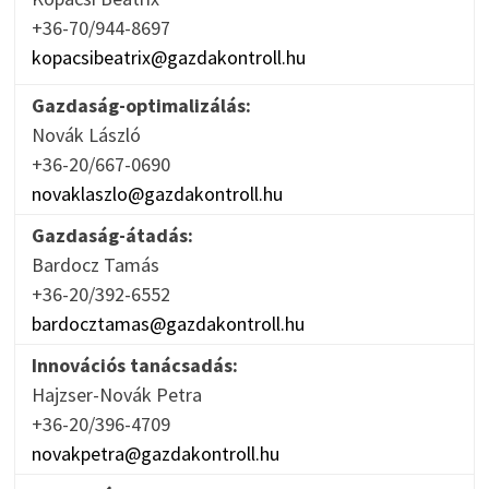
+36-70/944-8697
kopacsibeatrix@gazdakontroll.hu
Gazdaság-optimalizálás:
Novák László
+36-20/667-0690
novaklaszlo@gazdakontroll.hu
Gazdaság-átadás:
Bardocz Tamás
+36-20/392-6552
bardocztamas@gazdakontroll.hu
Innovációs tanácsadás:
Hajzser-Novák Petra
+36-20/396-4709
novakpetra@gazdakontroll.hu