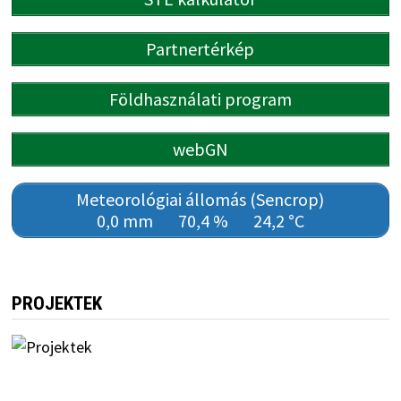
Partnertérkép
Földhasználati program
webGN
Meteorológiai állomás (Sencrop)
0,0 mm
70,4 %
24,2 °C
PROJEKTEK