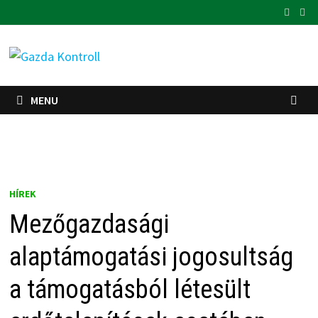
Skip
to
content
MENU
HÍREK
Mezőgazdasági
alaptámogatási jogosultság
a támogatásból létesült