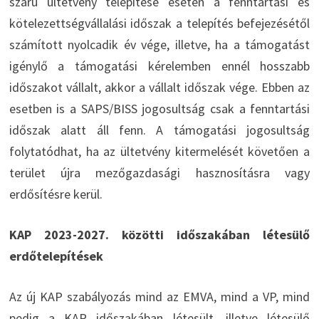
szárú ültetvény telepítése esetén a fenntartási és
kötelezettségvállalási időszak a telepítés befejezésétől
számított nyolcadik év vége, illetve, ha a támogatást
igénylő a támogatási kérelemben ennél hosszabb
időszakot vállalt, akkor a vállalt időszak vége. Ebben az
esetben is a SAPS/BISS jogosultság csak a fenntartási
időszak alatt áll fenn. A támogatási jogosultság
folytatódhat, ha az ültetvény kitermelését követően a
terület újra mezőgazdasági hasznosításra vagy
erdősítésre kerül.
KAP 2023-2027. közötti időszakában létesülő
erdőtelepítések
Az új KAP szabályozás mind az EMVA, mind a VP, mind
pedig a KAP időszakában létesült, illetve létesülő