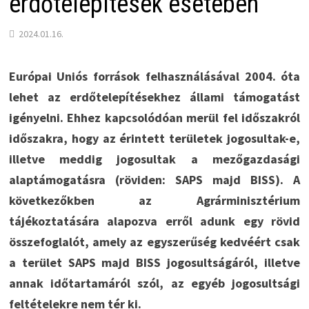
erdőtelepítések esetében
2024.01.16.
Európai Uniós források felhasználásával 2004. óta
lehet az erdőtelepítésekhez állami támogatást
igényelni. Ehhez kapcsolódóan merül fel időszakról
időszakra, hogy az érintett területek jogosultak-e,
illetve meddig jogosultak a mezőgazdasági
alaptámogatásra (röviden: SAPS majd BISS). A
következőkben az Agrárminisztérium
tájékoztatására alapozva erről adunk egy rövid
összefoglalót, amely az egyszerűség kedvéért csak
a terület SAPS majd BISS jogosultságáról, illetve
annak időtartamáról szól, az egyéb jogosultsági
feltételekre nem tér ki.