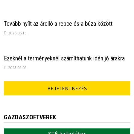
Tovább nyílt az árolló a repce és a búza között
2026.06.15.
Ezeknél a terményeknél számíthatunk idén jó árakra
2025.03.08.
BEJELENTKEZÉS
GAZDASZOFTVEREK
STÉ kalkulátor