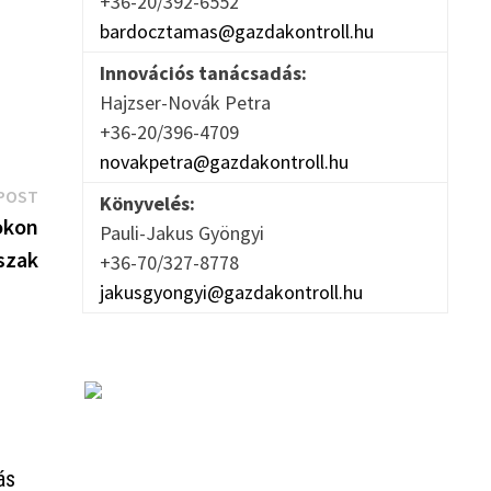
+36-20/392-6552
bardocztamas@gazdakontroll.hu
Innovációs tanácsadás:
Hajzser-Novák Petra
+36-20/396-4709
novakpetra@gazdakontroll.hu
Next
POST
Könyvelés:
post:
okon
Pauli-Jakus Gyöngyi
őszak
+36-70/327-8778
jakusgyongyi@gazdakontroll.hu
ás