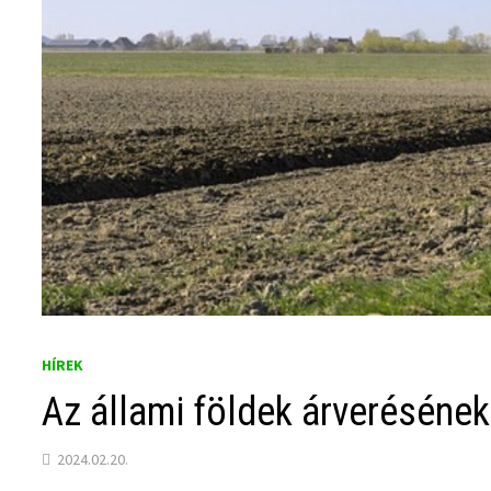
HÍREK
Az állami földek árverésének
2024.02.20.