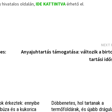
hivatalos oldalán,
IDE KATTINTVA
érhető el.
NEXT 
es:
Anyajuhtartás támogatása: változik a birt
tartási id
k érkeztek: ennyibe
Döbbenetes, hol tartanak a
 búza és a kukorica
termőföldárak, és újabb drágul