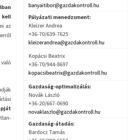
banyaitibor@gazdakontroll.hu
lban
kell
Pályázati menedzsment:
Kleizer Andrea
ni az
+36-70/639-7625
erről
kleizerandrea@gazdakontroll.hu
Kopácsi Beatrix
 való
+36-70/944-8697
kopacsibeatrix@gazdakontroll.hu
Gazdaság-optimalizálás:
udják
Novák László
rlási
+36-20/667-0690
apját
novaklaszlo@gazdakontroll.hu
tlan-
Gazdaság-átadás:
Bardocz Tamás