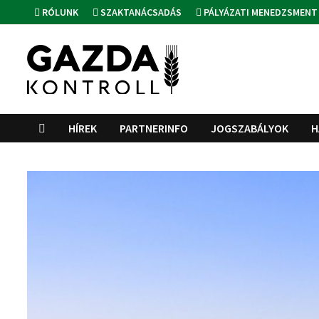
Skip
RÓLUNK
SZAKTANÁCSADÁS
PÁLYÁZATI MENEDZSMENT
to
content
HÍREK
PARTNERINFO
JOGSZABÁLYOK
H