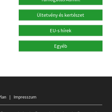
Ültetvény és kertészet
EU-s hírek
Egyéb
Plan
|
Impresszum