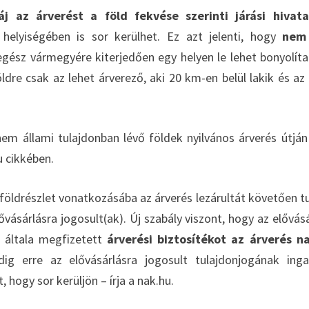
 az árverést a föld fekvése szerinti járási hivata
 helyiségében is sor kerülhet. Ez azt jelenti, hogy
nem 
ész vármegyére kiterjedően egy helyen le lehet bonyolíta
dre csak az lehet árverező, aki 20 km-en belül lakik és az 
m állami tulajdonban lévő földek nyilvános árverés útján
u cikkében.
 földrészlet vonatkozásába az árverés lezárultát követően t
ővásárlásra jogosult(ak). Új szabály viszont, hogy az elővásá
 általa megfizetett
árverési biztosítékot
az árverés n
dig erre az elővásárlásra jogosult tulajdonjogának inga
, hogy sor kerüljön – írja a nak.hu.