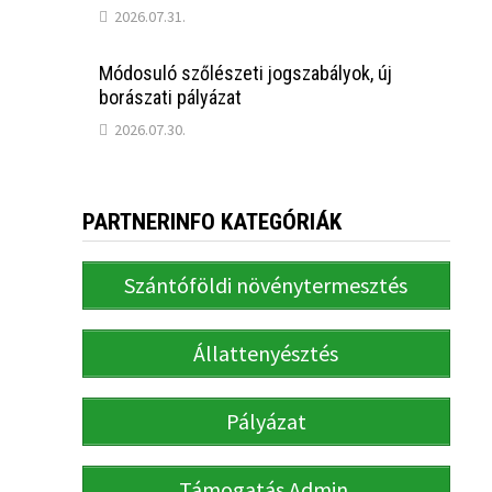
2026.07.31.
Módosuló szőlészeti jogszabályok, új
borászati pályázat
2026.07.30.
PARTNERINFO KATEGÓRIÁK
Szántóföldi növénytermesztés
Állattenyésztés
Pályázat
Támogatás Admin.