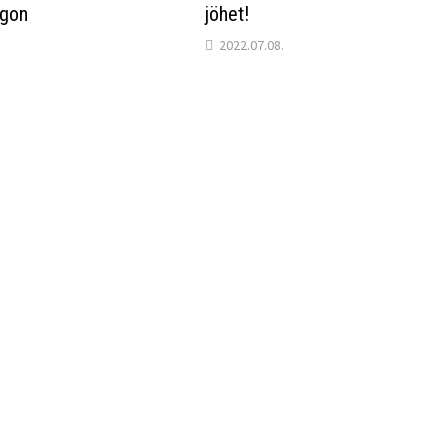
gon
jöhet!
2022.07.08.