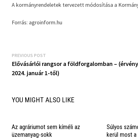
A kormányrendeletek tervezett módosítása a Kormány 
Forrás: agroinform.hu
Bejegyzés
Previous
PREVIOUS POST
post:
Elővásárlói rangsor a földforgalomban – (érvény
navigáció
2024. január 1-től)
YOU MIGHT ALSO LIKE
Az agráriumot sem kíméli az
Súlyos számo
üzemanyag-sokk
kerül most a