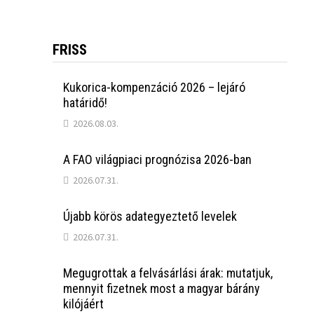
FRISS
Kukorica-kompenzáció 2026 – lejáró
határidő!
2026.08.03.
A FAO világpiaci prognózisa 2026-ban
2026.07.31.
Újabb körös adategyeztető levelek
2026.07.31.
Megugrottak a felvásárlási árak: mutatjuk,
mennyit fizetnek most a magyar bárány
kilójáért