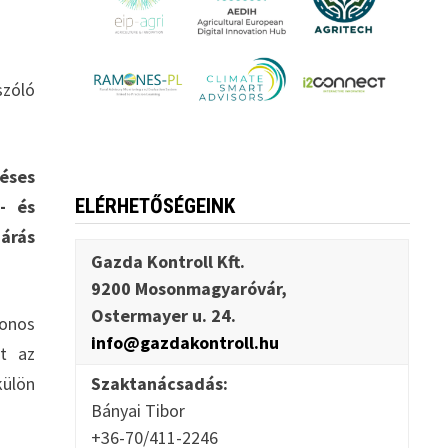
szóló
éses
ELÉRHETŐSÉGEINK
- és
járás
Gazda Kontroll Kft.
9200 Mosonmagyaróvár,
Ostermayer u. 24.
donos
info@gazdakontroll.hu
et az
külön
Szaktanácsadás:
Bányai Tibor
+36-70/411-2246