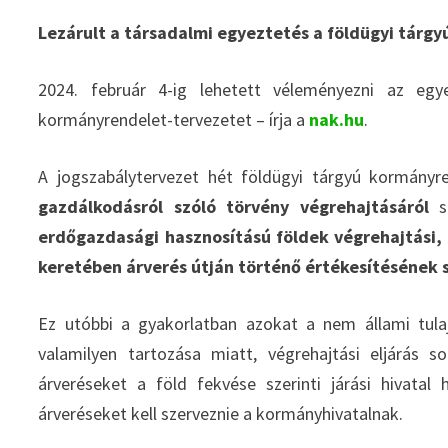
Lezárult a társadalmi egyeztetés a földügyi tárg
2024. február 4-ig lehetett véleményezni az egy
kormányrendelet-tervezetet – írja a
nak.hu
.
A jogszabálytervezet hét földügyi tárgyú kormányr
gazdálkodásról szóló törvény végrehajtásáról
sz
erdőgazdasági hasznosítású földek végrehajtási,
keretében árverés útján történő értékesítésének 
Ez utóbbi a gyakorlatban azokat a nem állami tulaj
valamilyen tartozása miatt, végrehajtási eljárás 
árveréseket a föld fekvése szerinti járási hivatal 
árveréseket kell szerveznie a kormányhivatalnak.