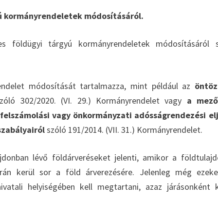
yú kormányrendeletek módosításáról.
es földügyi tárgyú kormányrendeletek módosításáról 
endelet módosítását tartalmazza, mint például az
öntöz
óló 302/2020. (VI. 29.) Kormányrendelet vagy
a mező
 felszámolási vagy önkormányzati adósságrendezési el
szabályairól
szóló 191/2014. (VII. 31.) Kormányrendelet.
donban lévő földárveréseket jelenti, amikor a földtulaj
során kerül sor a föld árverezésére. Jelenleg még ezek
hivatali helyiségében kell megtartani, azaz járásonként 