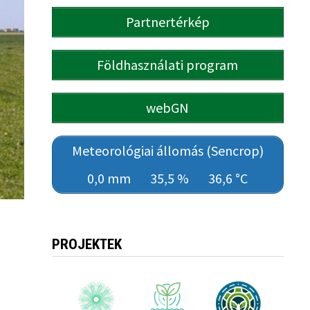
Partnertérkép
Földhasználati program
webGN
Meteorológiai állomás (Sencrop)
0,0 mm
35,5 %
36,6 °C
PROJEKTEK