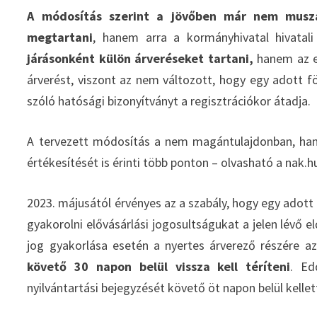
A módosítás szerint a jövőben már nem muszáj
megtartani
, hanem arra a kormányhivatal hivatali
járásonként külön árveréseket tartani,
hanem az eg
árverést, viszont az nem változott, hogy egy adott föl
szóló hatósági bizonyítványt a regisztrációkor átadja.
A tervezett módosítás a nem magántulajdonban, hane
értékesítését is érinti több ponton – olvasható a nak.h
2023. májusától érvényes az a szabály, hogy egy adott
gyakorolni elővásárlási jogosultságukat a jelen lévő el
jog gyakorlása esetén a nyertes árverező részére az
követő 30 napon belül vissza kell téríteni
. Ed
nyilvántartási bejegyzését követő öt napon belül kellett