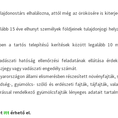
lajdonostárs elhalálozna, attól még az örökösére is kiterj
lább 15 éve elhunyt személyek földjeinek tulajdonjogi hely
en a tartós telepítésű kerítések között legalább 10 
vadászati hatóság ellenőrzési feladatának ellátása érde
ászjegy vagy vadászati engedély számát.
arországon állami elismerésben részesített növényfajták, 
dség-, gyümölcs- szőlő és erdészeti fajták, tájfajták, val
leírással rendelkező gyümölcsfajták lényeges adatait tartal
et
itt
érhető el.