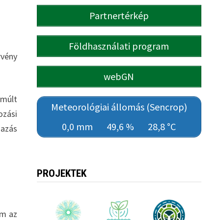
Partnertérkép
Földhasználati program
rvény
webGN
lmúlt
Meteorológiai állomás (Sencrop)
ozási
0,0 mm
49,6 %
28,8 °C
mazás
PROJEKTEK
em az