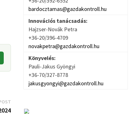
+36-20/392-6552
bardocztamas@gazdakontroll.hu
Innovációs tanácsadás:
Hajzser-Novák Petra
+36-20/396-4709
novakpetra@gazdakontroll.hu
Könyvelés:
Pauli-Jakus Gyöngyi
+36-70/327-8778
jakusgyongyi@gazdakontroll.hu
Next
POST
post:
 2024