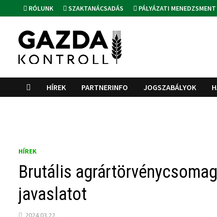
Skip
RÓLUNK
SZAKTANÁCSADÁS
PÁLYÁZATI MENEDZSMENT
to
content
HÍREK
PARTNERINFO
JOGSZABÁLYOK
H
HÍREK
Brutális agrártörvénycsomag
javaslatot
2024.03.22.