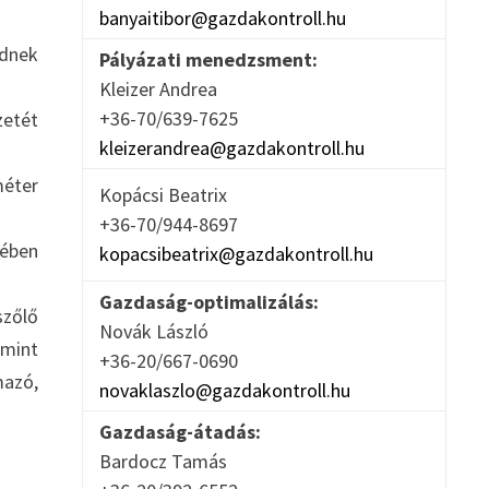
banyaitibor@gazdakontroll.hu
ednek
Pályázati menedzsment:
Kleizer Andrea
+36-70/639-7625
zetét
kleizerandrea@gazdakontroll.hu
méter
Kopácsi Beatrix
+36-70/944-8697
kében
kopacsibeatrix@gazdakontroll.hu
Gazdaság-optimalizálás:
szőlő
Novák László
amint
+36-20/667-0690
mazó,
novaklaszlo@gazdakontroll.hu
Gazdaság-átadás:
Bardocz Tamás