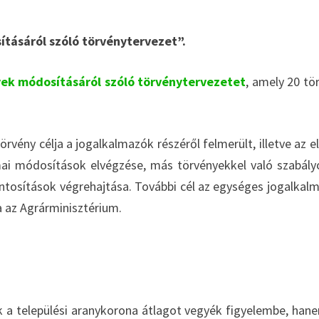
tásáról szóló törvénytervezet”.
yek módosításáról szóló törvénytervezetet
, amely 20 tö
vény célja a jogalkalmazók részéről felmerült, illetve az e
mai módosítások elvégzése, más törvényekkel való szabály
ntosítások végrehajtása. További cél az egységes jogalkal
a az Agrárminisztérium.
k a települési aranykorona átlagot vegyék figyelembe, han