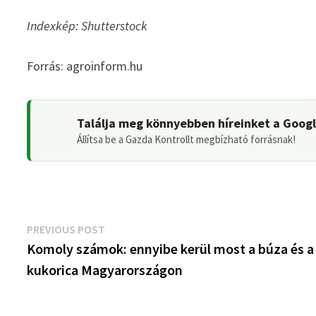
Indexkép: Shutterstock
Forrás: agroinform.hu
Találja meg könnyebben híreinket a Goog
Állítsa be a Gazda Kontrollt megbízható forrásnak!
Bejegyzés
Previous
PREVIOUS POST
post:
Komoly számok: ennyibe kerül most a búza és a
navigáció
kukorica Magyarországon