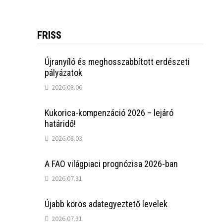
FRISS
4
Újranyíló és meghosszabbított erdészeti
pályázatok
2026.08.06.
Kukorica-kompenzáció 2026 – lejáró
határidő!
2026.08.03.
A FAO világpiaci prognózisa 2026-ban
2026.07.31.
Újabb körös adategyeztető levelek
2026.07.31.