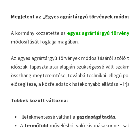
Megjelent az „Egyes agrártárgyú törvények módosí
A kormány közzétette az
e
gyes agrártárgyú törvén
módosítását foglalja magában.
Az egyes agrártárgyú törvények módosításáról szóló tör
időszak tapasztalatai alapján szükségessé vált szak
összhang megteremtése, továbbá technikai jellegű po
elősegítése, a közfeladatok hatékonyabb ellátása – írj
Többek között változna:
Illetékmentessé válthat a
gazdaságátadás
.
A
termőföld
művelésből való kivonásakor ne csa