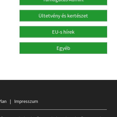
Ültetvény és kertészet
EU-s hírek
Egyéb
Plan
|
Impresszum