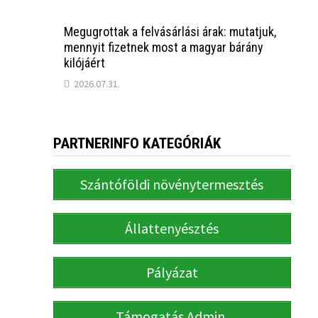
Megugrottak a felvásárlási árak: mutatjuk,
mennyit fizetnek most a magyar bárány
kilójáért
2026.07.31.
PARTNERINFO KATEGÓRIÁK
Szántóföldi növénytermesztés
Állattenyésztés
Pályázat
Támogatás Admin.