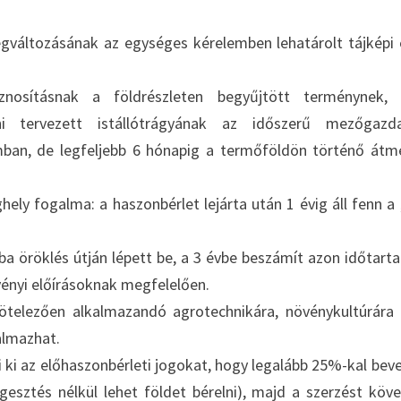
változásának az egységes kérelemben lehatárolt tájképi
osításnak a földrészleten begyűjtött terménynek, 
tni tervezett istállótrágyának az időszerű mezőgazd
an, de legfeljebb 6 hónapig a termőföldön történő átm
ely fogalma: a haszonbérlet lejárta után 1 évig áll fenn a 
ba öröklés útján lépett be, a 3 évbe beszámít azon időtarta
vényi előírásoknak megfelelően.
kötelezően alkalmazandó agrotechnikára, növénykultúrára
almazhat.
li ki az előhaszonbérleti jogokat, hogy legalább 25%-kal beve
gesztés nélkül lehet földet bérelni), majd a szerzést köv