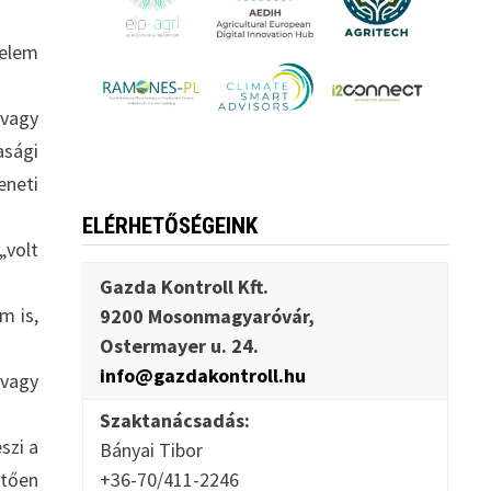
 elem
vagy
asági
eneti
ELÉRHETŐSÉGEINK
„volt
Gazda Kontroll Kft.
m is,
9200 Mosonmagyaróvár,
Ostermayer u. 24.
info@gazdakontroll.hu
 vagy
Szaktanácsadás:
szi a
Bányai Tibor
+36-70/411-2246
etően