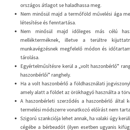
országos átlagot se haladhassa meg.
Nem minősül majd a termőföld művelési ága meg
létesítése és fenntartása.
Nem minősül majd időleges más célú haszn
mellékterméknek, illetve a terültre kijutta
munkavégzésnek megfelelő módon és időtartamb
tárolása.
Egyértelműsítésre kerül a „volt haszonbérlő” rangh
haszonbérlői” ranghely.
Ha a volt haszonbérlő a földhasználati jogviszony
amely alatt a földet az örökhagyó használta a tör
A haszonbérleti szerződés a haszonbérlő által 
termelési módszerre vonatkozó előírást nem tart
Szigorú szankciója lehet annak, ha valaki úgy kerü
cégébe a bérbeadót (ilyen esetben ugyanis kifüg