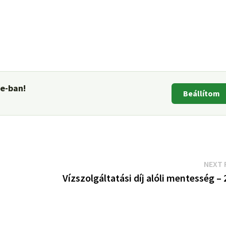
le-ban!
Beállítom
NEXT 
Vízszolgáltatási díj alóli mentesség –