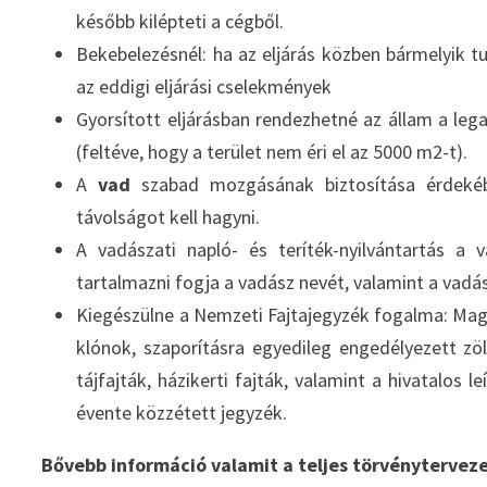
később kilépteti a cégből.
Bekebelezésnél: ha az eljárás közben bármelyik tu
az eddigi eljárási cselekmények
Gyorsított eljárásban rendezhetné az állam a lega
(feltéve, hogy a terület nem éri el az 5000 m2-t).
A
vad
szabad mozgásának biztosítása érdekéb
távolságot kell hagyni.
A vadászati napló- és teríték-nyilvántartás a 
tartalmazni fogja a vadász nevét, valamint a vad
Kiegészülne a Nemzeti Fajtajegyzék fogalma: Magy
klónok, szaporításra egyedileg engedélyezett zöl
tájfajták, házikerti fajták, valamint a hivatalos 
évente közzétett jegyzék.
Bővebb információ valamit a teljes törvénytervez