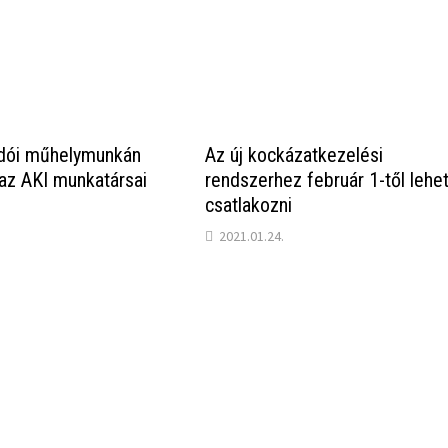
dói műhelymunkán
Az új kockázatkezelési
 az AKI munkatársai
rendszerhez február 1-től lehe
csatlakozni
2021.01.24.