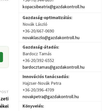
kopacsibeatrix@gazdakontroll.hu
Gazdaság-optimalizálás:
Novák László
+36-20/667-0690
novaklaszlo@gazdakontroll.hu
Gazdaság-átadás:
Bardocz Tamás
+36-20/392-6552
bardocztamas@gazdakontroll.hu
Innovációs tanácsadás:
Hajzser-Novák Petra
+36-20/396-4709
Next
POST
novakpetra@gazdakontroll.hu
post:
zeti
ékei
Könyvelés: