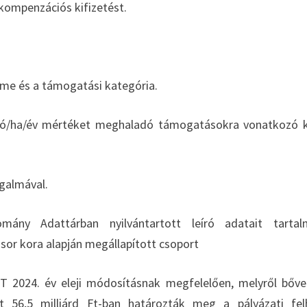
kompenzációs kifizetést.
íme és a támogatási kategória.
 euró/ha/év mértéket meghaladó támogatásokra vonatkozó 
ogalmával.
omány Adattárban nyilvántartott leíró adatait tartal
jsor kora alapján megállapított csoport
ST 2024. év eleji módosításnak megfelelően, melyről bőv
t 56,5 milliárd Ft-ban határozták meg a pályázati fel