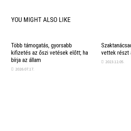
YOU MIGHT ALSO LIKE
Több támogatás, gyorsabb
Szaktanácsa
kifizetés az őszi vetések előtt; ha
vettek részt
bírja az állam
2023.12.05.
2026.07.17.