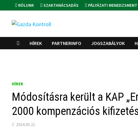
Skip
RÓLUNK
SZAKTANÁCSADÁS
PÁLYÁZATI MENEDZSMENT
to
content
HÍREK
PARTNERINFO
JOGSZABÁLYOK
H
HÍREK
Módosításra került a KAP „Er
2000 kompenzációs kifizetés
2024.05.21.