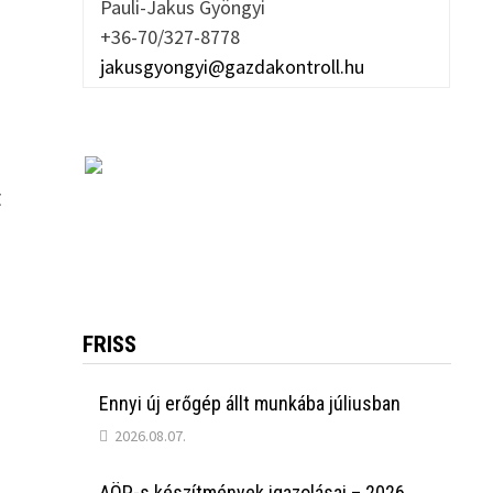
Pauli-Jakus Gyöngyi
+36-70/327-8778
jakusgyongyi@gazdakontroll.hu
t
FRISS
Ennyi új erőgép állt munkába júliusban
2026.08.07.
AÖP-s készítmények igazolásai – 2026