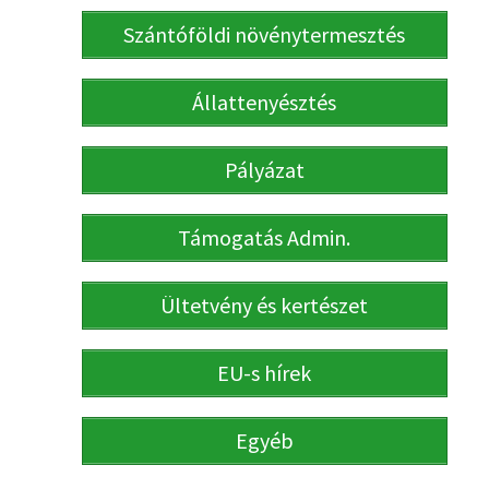
Szántóföldi növénytermesztés
Állattenyésztés
Pályázat
Támogatás Admin.
Ültetvény és kertészet
EU-s hírek
Egyéb