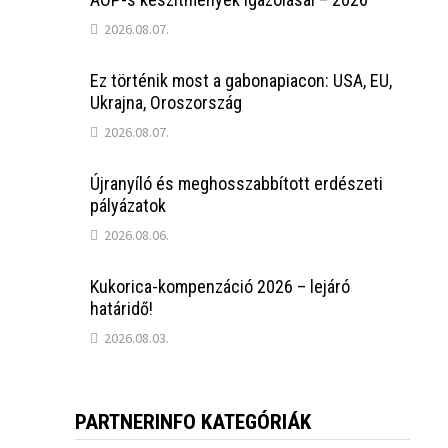
2026.08.07.
Ez történik most a gabonapiacon: USA, EU,
Ukrajna, Oroszország
2026.08.07.
Újranyíló és meghosszabbított erdészeti
pályázatok
2026.08.06.
Kukorica-kompenzáció 2026 – lejáró
határidő!
2026.08.03.
PARTNERINFO KATEGÓRIÁK