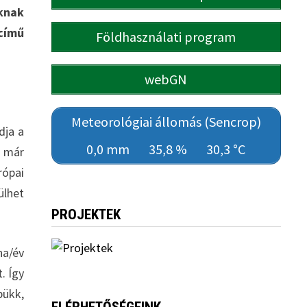
knak
című
Földhasználati program
webGN
Meteorológiai állomás (Sencrop)
dja a
0,0 mm
35,8 %
30,3 °C
n már
rópai
ülhet
PROJEKTEK
ha/év
. Így
bükk,