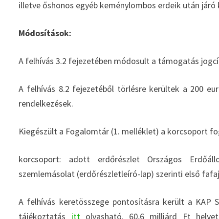
illetve őshonos egyéb keménylombos erdeik után járó 
Módosítások:
A felhívás 3.2 fejezetében módosult a támogatás jogc
A felhívás 8.2 fejezetéből törlésre kerültek a 200
rendelkezések.
Kiegészült a Fogalomtár (1. melléklet) a korcsoport f
korcsoport: adott erdőrészlet Országos Erdőáll
szemlemásolat (erdőrészletleíró-lap) szerinti első fafa
A felhívás keretösszege pontosításra került a KAP 
tájékoztatás
itt
olvasható. 60,6 milliárd Ft helyet