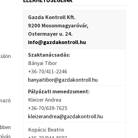
ELÉRHETŐSÉGEINK
Gazda Kontroll Kft.
9200 Mosonmagyaróvár,
Ostermayer u. 24.
info@gazdakontroll.hu
Szaktanácsadás:
külön
Bányai Tibor
+36-70/411-2246
banyaitibor@gazdakontroll.hu
Pályázati menedzsment:
Kleizer Andrea
mazó
+36-70/639-7625
kleizerandrea@gazdakontroll.hu
ebben
Kopácsi Beatrix
hívás
+36-70/944-8697