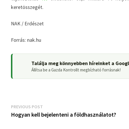
keretösszegét.
NAK / Erdészet
Forrás: nak.hu
Találja meg könnyebben híreinket a Goog
Állítsa be a Gazda Kontrollt megbízható forrásnak!
Bejegyzés
Previous
PREVIOUS POST
post:
Hogyan kell bejelenteni a földhasználatot?
navigáció