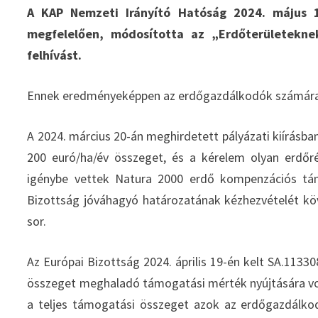
A KAP Nemzeti Irányító Hatóság 2024. május 1
megfelelően, módosította az „Erdőterületekne
felhívást.
Ennek eredményeképpen az erdőgazdálkodók számára 
A 2024. március 20-án meghirdetett pályázati kiírásb
200 euró/ha/év összeget, és a kérelem olyan erdőré
igénybe vettek Natura 2000 erdő kompenzációs tám
Bizottság jóváhagyó határozatának kézhezvételét köve
sor.
Az Európai Bizottság 2024. április 19-én kelt SA.11
összeget meghaladó támogatási mérték nyújtására vo
a teljes támogatási összeget azok az erdőgazdálkod