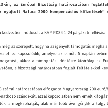
3-án, az Európai Bizottság határozatában foglalta
k nyújtott Natura 2000 kompenzációs kifizetések” 
kedvezően módosult a KAP-RD34-1-24 pályázati felhívás:
an még az szerepelt, hogy ha az igényelt támogatás meghala
szlethez kapcsolódik, amelyre az elmúlt 5 naptári évbe
ogatást, akkor a támogatási döntésre kizárólag az Eu
tően, a bizottsági határozatban foglalt feltételekkel ker
3308 számú határozatában elfogadta Magyarország 200 euró/
natkozó szándékát, azzal kapcsolatban nem emelt kifogást
ók is megkaphatják, akik már több éve igénylik a tölgy-