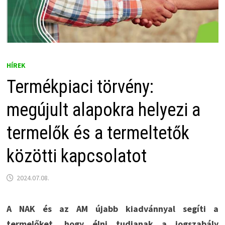
HÍREK
Termékpiaci törvény:
megújult alapokra helyezi a
termelők és a termeltetők
közötti kapcsolatot
2024.07.08.
A NAK és az AM újabb kiadvánnyal segíti a
termelőket, hogy élni tudjanak a jogszabály