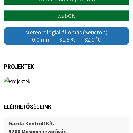
webGN
Meteorológiai állomás (Sencrop)
0,0 mm
31,5 %
32,0 °C
PROJEKTEK
ELÉRHETŐSÉGEINK
Gazda Kontroll Kft.
9200 Mosonmagyaróvár,