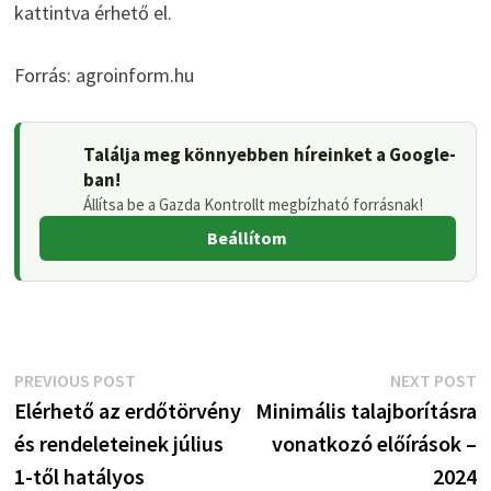
kattintva érhető el.
Forrás: agroinform.hu
Találja meg könnyebben híreinket a Google-
ban!
Állítsa be a Gazda Kontrollt megbízható forrásnak!
Beállítom
Bejegyzés
Previous
N
PREVIOUS POST
NEXT POST
post:
p
Elérhető az erdőtörvény
Minimális talajborításra
navigáció
és rendeleteinek július
vonatkozó előírások –
1-től hatályos
2024