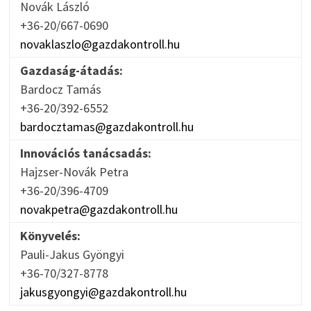
Novák László
+36-20/667-0690
novaklaszlo@gazdakontroll.hu
Gazdaság-átadás:
Bardocz Tamás
+36-20/392-6552
bardocztamas@gazdakontroll.hu
Innovációs tanácsadás:
Hajzser-Novák Petra
+36-20/396-4709
novakpetra@gazdakontroll.hu
Könyvelés:
Pauli-Jakus Gyöngyi
+36-70/327-8778
jakusgyongyi@gazdakontroll.hu