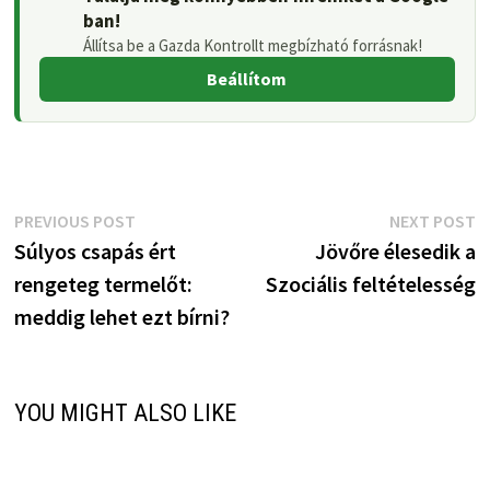
ban!
Állítsa be a Gazda Kontrollt megbízható forrásnak!
Beállítom
Bejegyzés
Previous
N
PREVIOUS POST
NEXT POST
post:
p
Súlyos csapás ért
Jövőre élesedik a
navigáció
rengeteg termelőt:
Szociális feltételesség
meddig lehet ezt bírni?
YOU MIGHT ALSO LIKE