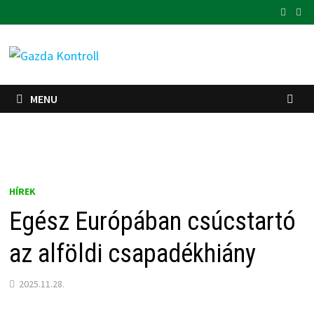
Skip
to
content
MENU
HÍREK
Egész Európában csúcstartó
az alföldi csapadékhiány
2025.11.28.