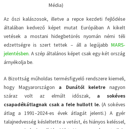
Média)
Az őszi kalászosok, illetve a repce kezdeti fejlődése
általában kedvező képet mutat Európában A kikelt
vetések a mostani hidegbetörés nyomán némi téli
edzettségre is szert tettek – áll a legújabb
MARS-
jelentésben
. A szép általános képet csak egy-két ország
árnyékolja be.
A Bizottság műholdas termésfigyelő rendszere kiemeli,
hogy Magyarországon
a Dunától keletre
nagyon
száraz volt az elmúlt időszak,
a sokéves
csapadékátlagnak csak a fele hullott le.
(A sokéves
átlag a 1991–2024-es évek átlagát jelenti.) A gyér
talajnedvesség késleltette a vetést, és hiányos keléssel,