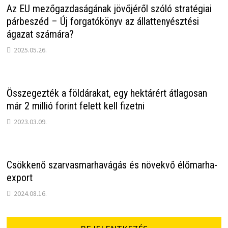
Az EU mezőgazdaságának jövőjéről szóló stratégiai
párbeszéd – Új forgatókönyv az állattenyésztési
ágazat számára?
2025.05.26.
Összegezték a földárakat, egy hektárért átlagosan
már 2 millió forint felett kell fizetni
2023.03.09.
Csökkenő szarvasmarhavágás és növekvő élőmarha-
export
2024.08.16.