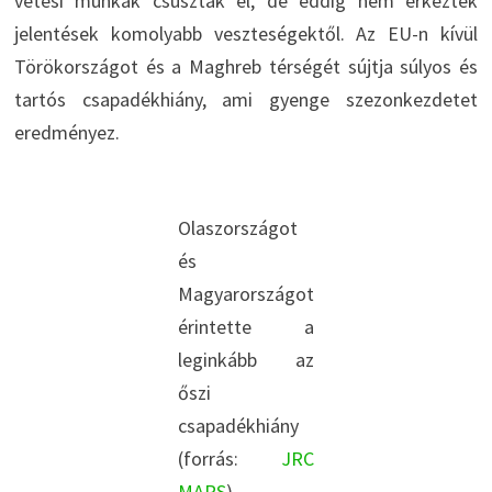
vetési munkák csúsztak el, de eddig nem érkeztek
jelentések komolyabb veszteségektől. Az EU-n kívül
Törökországot és a Maghreb térségét sújtja súlyos és
tartós csapadékhiány, ami gyenge szezonkezdetet
eredményez.
Olaszországot
és
Magyarországot
érintette a
leginkább az
őszi
csapadékhiány
(forrás:
JRC
MARS
)