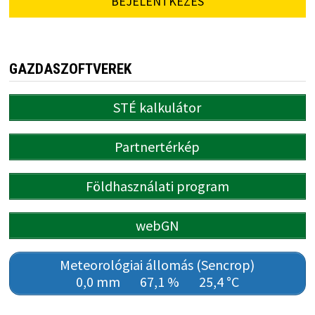
BEJELENTKEZÉS
GAZDASZOFTVEREK
STÉ kalkulátor
Partnertérkép
Földhasználati program
webGN
Meteorológiai állomás (Sencrop)
0,0 mm
67,1 %
25,4 °C