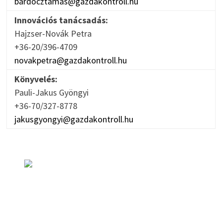
bardocztamas@gazdakontroll.hu
Innovációs tanácsadás:
Hajzser-Novák Petra
+36-20/396-4709
novakpetra@gazdakontroll.hu
Könyvelés:
Pauli-Jakus Gyöngyi
+36-70/327-8778
jakusgyongyi@gazdakontroll.hu