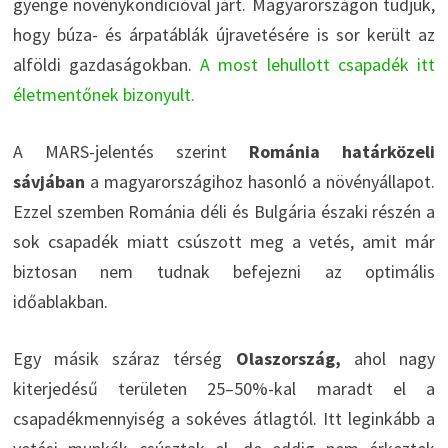
gyenge növénykondícióval járt. Magyarországon tudjuk,
hogy búza- és árpatáblák újravetésére is sor került az
alföldi gazdaságokban.
A most lehullott csapadék itt
életmentőnek bizonyult.
A MARS-jelentés szerint
Románia határközeli
sávjában
a magyarországihoz hasonló a növényállapot.
Ezzel szemben Románia déli és Bulgária északi részén a
sok csapadék miatt csúszott meg a vetés, amit már
biztosan nem tudnak befejezni az optimális
időablakban.
Egy másik száraz térség
Olaszország,
ahol nagy
kiterjedésű területen 25–50%-kal maradt el a
csapadékmennyiség a sokéves átlagtól. Itt leginkább a