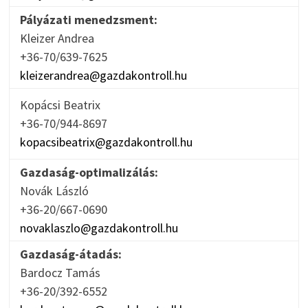
Pályázati menedzsment:
Kleizer Andrea
+36-70/639-7625
kleizerandrea@gazdakontroll.hu
Kopácsi Beatrix
+36-70/944-8697
kopacsibeatrix@gazdakontroll.hu
Gazdaság-optimalizálás:
Novák László
+36-20/667-0690
novaklaszlo@gazdakontroll.hu
Gazdaság-átadás:
Bardocz Tamás
+36-20/392-6552