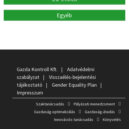
Egyéb
Gazda Kontroll Kft.
|
Adatvédelmi
szabályzat
|
Visszaélés-bejelentési
tájékoztató
|
Gender Equality Plan
|
Impresszum
Szaktanácsadás
Pályázati menedzsment
Gazdaság-optimalizálás
Gazdaság-átadás
Innovációs tanácsadás
Könyvelés