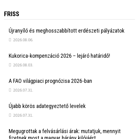
FRISS
Újranyíló és meghosszabbított erdészeti pályázatok
2026.08.06.
Kukorica-kompenzáció 2026 – lejáró határidő!
2026.08.03.
A FAO világpiaci prognózisa 2026-ban
2026.07.31.
Újabb körös adategyeztető levelek
2026.07.31.
Megugrottak a felvásárlási árak: mutatjuk, mennyit
fizetnek most a magyar bárány kilójáért