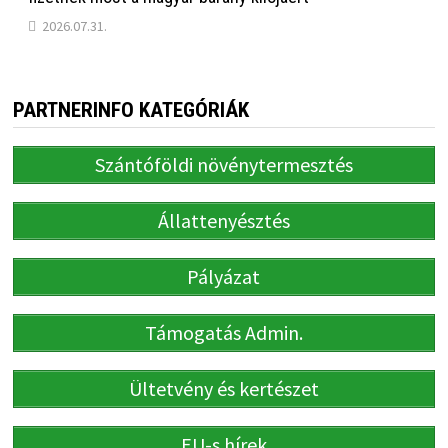
2026.07.31.
PARTNERINFO KATEGÓRIÁK
Szántóföldi növénytermesztés
Állattenyésztés
Pályázat
Támogatás Admin.
Ültetvény és kertészet
EU-s hírek