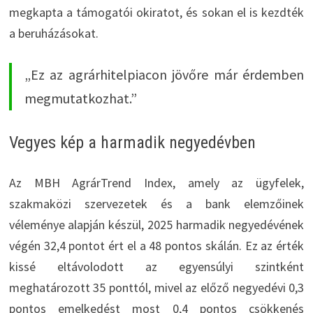
megkapta a támogatói okiratot, és sokan el is kezdték
a beruházásokat.
„Ez az agrárhitelpiacon jövőre már érdemben
megmutatkozhat.”
Vegyes kép a harmadik negyedévben
Az MBH AgrárTrend Index, amely az ügyfelek,
szakmaközi szervezetek és a bank elemzőinek
véleménye alapján készül, 2025 harmadik negyedévének
végén 32,4 pontot ért el a 48 pontos skálán. Ez az érték
kissé eltávolodott az egyensúlyi szintként
meghatározott 35 ponttól, mivel az előző negyedévi 0,3
pontos emelkedést most 0,4 pontos csökkenés