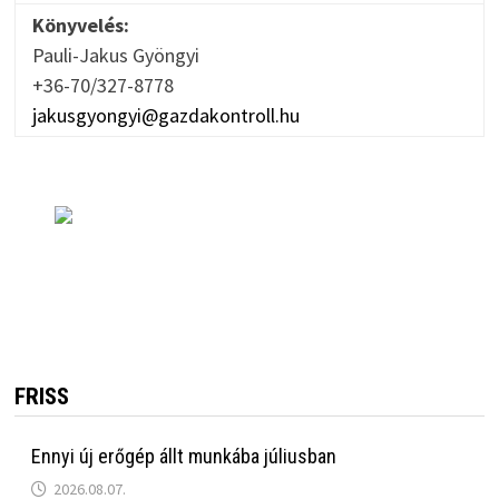
Könyvelés:
Pauli-Jakus Gyöngyi
+36-70/327-8778
jakusgyongyi@gazdakontroll.hu
FRISS
Ennyi új erőgép állt munkába júliusban
2026.08.07.