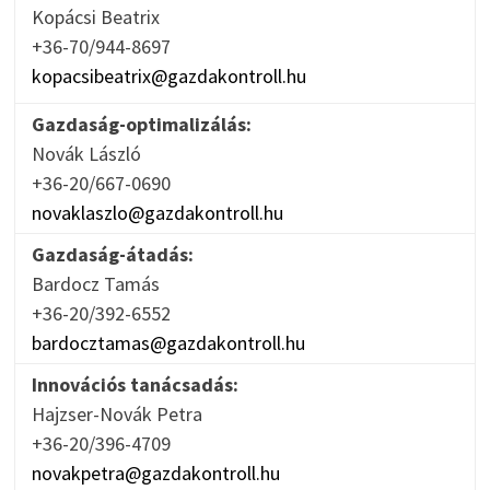
Kopácsi Beatrix
+36-70/944-8697
kopacsibeatrix@gazdakontroll.hu
Gazdaság-optimalizálás:
Novák László
+36-20/667-0690
novaklaszlo@gazdakontroll.hu
Gazdaság-átadás:
Bardocz Tamás
+36-20/392-6552
bardocztamas@gazdakontroll.hu
Innovációs tanácsadás:
Hajzser-Novák Petra
+36-20/396-4709
novakpetra@gazdakontroll.hu