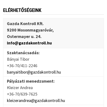
ELÉRHETŐSÉGEINK
Gazda Kontroll Kft.
9200 Mosonmagyaróvár,
Ostermayer u. 24.
info@gazdakontroll.hu
Szaktanácsadás:
Bányai Tibor
+36-70/411-2246
banyaitibor@gazdakontroll.hu
Pályázati menedzsment:
Kleizer Andrea
+36-70/639-7625
kleizerandrea@gazdakontroll.hu