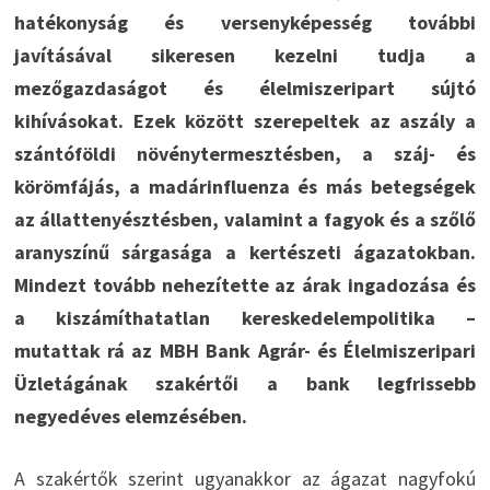
hatékonyság és versenyképesség további
javításával sikeresen kezelni tudja a
mezőgazdaságot és élelmiszeripart sújtó
kihívásokat. Ezek között szerepeltek az aszály a
szántóföldi növénytermesztésben, a száj- és
körömfájás, a madárinfluenza és más betegségek
az állattenyésztésben, valamint a fagyok és a szőlő
aranyszínű sárgasága a kertészeti ágazatokban.
Mindezt tovább nehezítette az árak ingadozása és
a kiszámíthatatlan kereskedelempolitika –
mutattak rá az MBH Bank Agrár- és Élelmiszeripari
Üzletágának szakértői a bank legfrissebb
negyedéves elemzésében.
A szakértők szerint ugyanakkor az ágazat nagyfokú