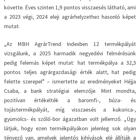
követte. Éves szinten 1,9 pontos visszaesés látható, ami
a 2023 végi, 2024 eleji agrárhelyzethez hasonló képet
mutat.
„Az MBH AgrárTrend Indexben 12 termékpályát
vizsgálunk, a 2025 harmadik negyedévi felmérésünk
pedig felemás képet mutat: hat termékpálya a 32,3
pontos teljes agrárgazdasági érték alatt, hat pedig
felette szerepel” – ismertette az eredményeket Héjja
Csaba, a bank stratégiai elemzője. Mint mondta,
pozitívan értékelték a baromfi-, búza- és
tojástermékpályát, míg visszaesés a kukorica-,
gyümölcs- és szőlő-bor ágazatban volt jellemző. „Úgy
látjuk, hogy ezen termékpályákon jelenleg sok olyan
tényező van, amelyek jelentős kihívások elé állítják a