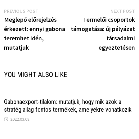
Bejegyzés
Previous
N
PREVIOUS POST
NEXT POST
post:
p
Meglepő előrejelzés
Termelői csoportok
navigáció
érkezett: ennyi gabona
támogatása: új pályázat
teremhet idén,
társadalmi
mutatjuk
egyeztetésen
YOU MIGHT ALSO LIKE
Gabonaexport-tilalom: mutatjuk, hogy mik azok a
stratégiailag fontos termékek, amelyekre vonatkozik
2022.03.08.