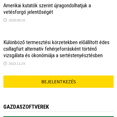
Amerikai kutatók szerint újragondolhatjuk a
vetésforgó jelentőségét
2020.09.10.
Különböző termesztési körzetekben előállított édes
csillagfürt alternatív fehérjeforrásként történő
vizsgálata és ökonómiája a sertéstenyésztésben
2023.12.19.
BEJELENTKEZÉS
GAZDASZOFTVEREK