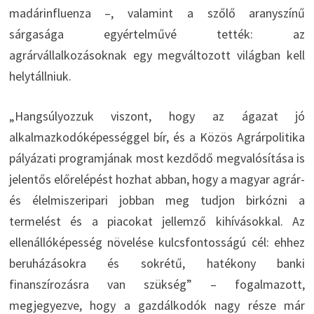
madárinfluenza –, valamint a szőlő aranyszínű
sárgasága egyértelművé tették: az
agrárvállalkozásoknak egy megváltozott világban kell
helytállniuk.
„Hangsúlyozzuk viszont, hogy az ágazat jó
alkalmazkodóképességgel bír, és a Közös Agrárpolitika
pályázati programjának most kezdődő megvalósítása is
jelentős előrelépést hozhat abban, hogy a magyar agrár-
és élelmiszeripari jobban meg tudjon birkózni a
termelést és a piacokat jellemző kihívásokkal. Az
ellenállóképesség növelése kulcsfontosságú cél: ehhez
beruházásokra és sokrétű, hatékony banki
finanszírozásra van szükség” – fogalmazott,
megjegyezve, hogy a gazdálkodók nagy része már