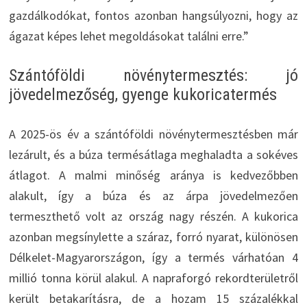
gazdálkodókat, fontos azonban hangsúlyozni, hogy az
ágazat képes lehet megoldásokat találni erre.”
Szántóföldi növénytermesztés: jó
jövedelmezőség, gyenge kukoricatermés
A 2025-ös év a szántóföldi növénytermesztésben már
lezárult, és a búza termésátlaga meghaladta a sokéves
átlagot. A malmi minőség aránya is kedvezőbben
alakult, így a búza és az árpa jövedelmezően
termeszthető volt az ország nagy részén. A kukorica
azonban megsínylette a száraz, forró nyarat, különösen
Délkelet-Magyarországon, így a termés várhatóan 4
millió tonna körül alakul. A napraforgó rekordterületről
került betakarításra, de a hozam 15 százalékkal