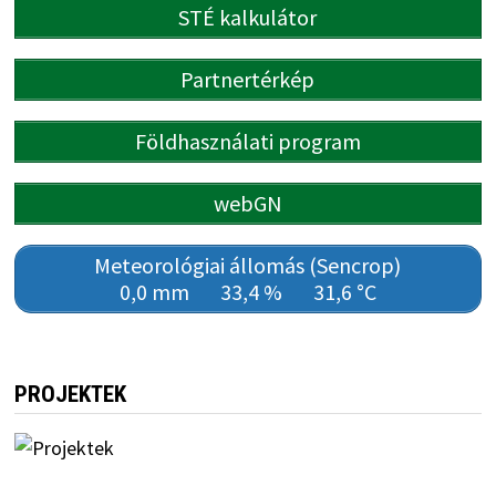
STÉ kalkulátor
Partnertérkép
Földhasználati program
webGN
Meteorológiai állomás (Sencrop)
0,0 mm
33,4 %
31,6 °C
PROJEKTEK