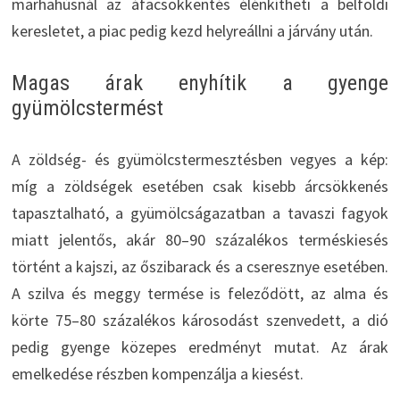
marhahúsnál az áfacsökkentés élénkítheti a belföldi
keresletet, a piac pedig kezd helyreállni a járvány után.
Magas árak enyhítik a gyenge
gyümölcstermést
A zöldség- és gyümölcstermesztésben vegyes a kép:
míg a zöldségek esetében csak kisebb árcsökkenés
tapasztalható, a gyümölcságazatban a tavaszi fagyok
miatt jelentős, akár 80–90 százalékos terméskiesés
történt a kajszi, az őszibarack és a cseresznye esetében.
A szilva és meggy termése is feleződött, az alma és
körte 75–80 százalékos károsodást szenvedett, a dió
pedig gyenge közepes eredményt mutat. Az árak
emelkedése részben kompenzálja a kiesést.