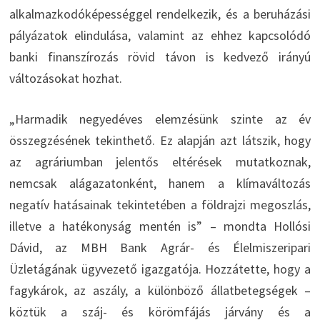
alkalmazkodóképességgel rendelkezik, és a beruházási
pályázatok elindulása, valamint az ehhez kapcsolódó
banki finanszírozás rövid távon is kedvező irányú
változásokat hozhat.
„Harmadik negyedéves elemzésünk szinte az év
összegzésének tekinthető. Ez alapján azt látszik, hogy
az agráriumban jelentős eltérések mutatkoznak,
nemcsak alágazatonként, hanem a klímaváltozás
negatív hatásainak tekintetében a földrajzi megoszlás,
illetve a hatékonyság mentén is” – mondta Hollósi
Dávid, az MBH Bank Agrár- és Élelmiszeripari
Üzletágának ügyvezető igazgatója. Hozzátette, hogy a
fagykárok, az aszály, a különböző állatbetegségek –
köztük a száj- és körömfájás járvány és a