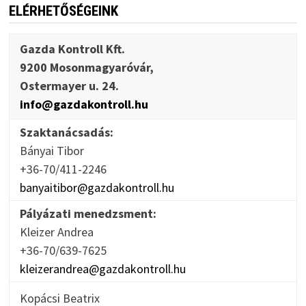
ELÉRHETŐSÉGEINK
Gazda Kontroll Kft.
9200 Mosonmagyaróvár,
Ostermayer u. 24.
info@gazdakontroll.hu
Szaktanácsadás:
Bányai Tibor
+36-70/411-2246
banyaitibor@gazdakontroll.hu
Pályázati menedzsment:
Kleizer Andrea
+36-70/639-7625
kleizerandrea@gazdakontroll.hu
Kopácsi Beatrix