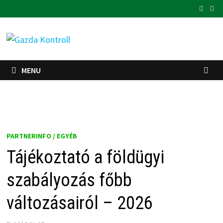
Skip
to
content
MENU
PARTNERINFO / EGYÉB
Tájékoztató a földügyi
szabályozás főbb
változásairól – 2026