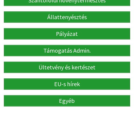
Szántóföldi növénytermesztés
Állattenyésztés
Pályázat
Támogatás Admin.
Ültetvény és kertészet
EU-s hírek
Egyéb