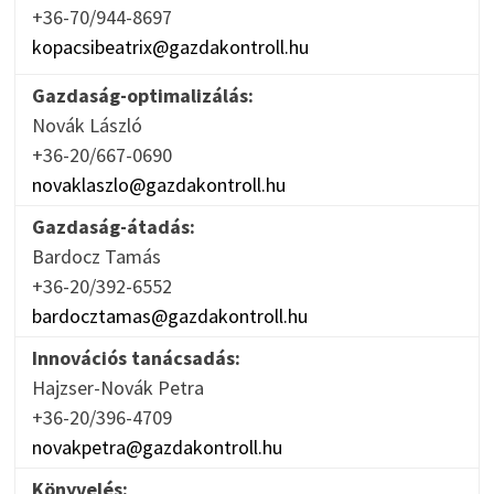
+36-70/944-8697
kopacsibeatrix@gazdakontroll.hu
Gazdaság-optimalizálás:
Novák László
+36-20/667-0690
novaklaszlo@gazdakontroll.hu
Gazdaság-átadás:
Bardocz Tamás
+36-20/392-6552
bardocztamas@gazdakontroll.hu
Innovációs tanácsadás:
Hajzser-Novák Petra
+36-20/396-4709
novakpetra@gazdakontroll.hu
Könyvelés: