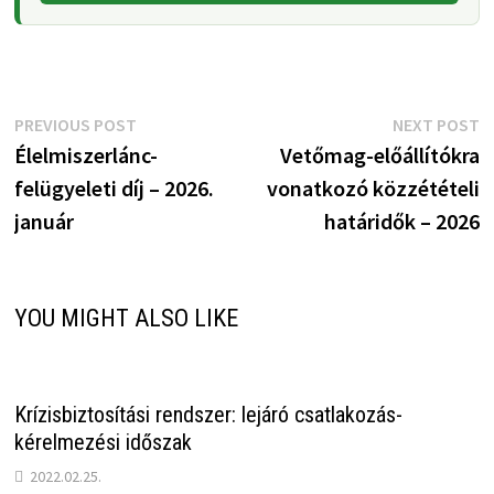
Bejegyzés
Previous
N
PREVIOUS POST
NEXT POST
post:
p
Élelmiszerlánc-
Vetőmag-előállítókra
navigáció
felügyeleti díj – 2026.
vonatkozó közzétételi
január
határidők – 2026
YOU MIGHT ALSO LIKE
Krízisbiztosítási rendszer: lejáró csatlakozás-
kérelmezési időszak
2022.02.25.