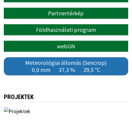
Partnertérkép
Földhasználati program
webGN
Meteorológiai állomás (Sencrop)
0,0 mm
37,3 %
29,5 °C
PROJEKTEK