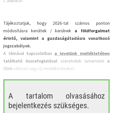
2026.01.07.
Tájékoztatjuk, hogy 2026-tal számos ponton
módosításra kerültek / kerülnek
a földforgalmat
érintő, valamint a gazdaságátadásra vonatkozó
jogszabályok.
A témával kapcsolatban
a levelünk mellékletében
található összefoglalóval
szeretnénk ismertetni
a
főbb
változó vagy új rendelkezéseket.
A tartalom olvasásához
bejelentkezés szükséges.