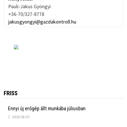
Pauli-Jakus Gyöngyi
+36-70/327-8778
jakusgyongyi@gazdakontroll.hu
FRISS
Ennyi új erőgép állt munkába júliusban
2026.08.07.