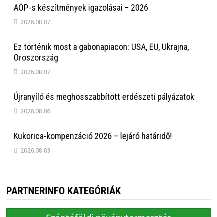
AÖP-s készítmények igazolásai – 2026
2026.08.07.
Ez történik most a gabonapiacon: USA, EU, Ukrajna,
Oroszország
2026.08.07.
Újranyíló és meghosszabbított erdészeti pályázatok
2026.08.06.
Kukorica-kompenzáció 2026 – lejáró határidő!
2026.08.03.
PARTNERINFO KATEGÓRIÁK