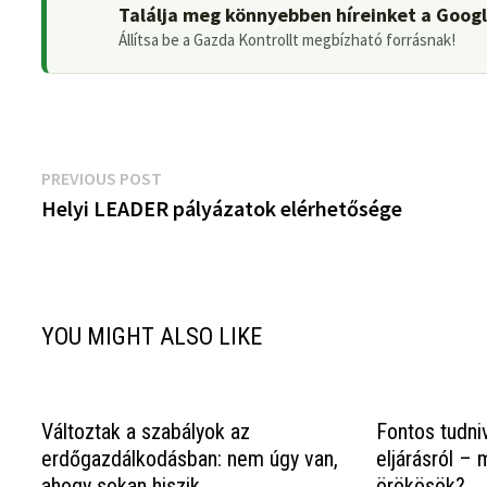
Találja meg könnyebben híreinket a Goog
Állítsa be a Gazda Kontrollt megbízható forrásnak!
Bejegyzés
Previous
PREVIOUS POST
post:
Helyi LEADER pályázatok elérhetősége
navigáció
YOU MIGHT ALSO LIKE
Változtak a szabályok az
Fontos tudni
erdőgazdálkodásban: nem úgy van,
eljárásról – 
ahogy sokan hiszik
örökösök?