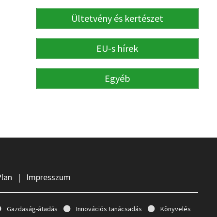
Ültetvény és kertészet
EU-s hírek
Egyéb
Plan
|
Impresszum
Gazdaság-átadás
Innovációs tanácsadás
Könyvelés