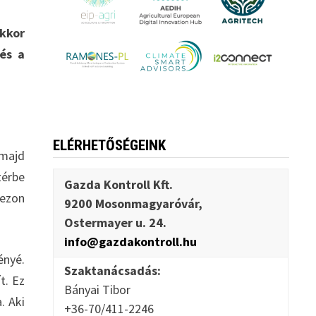
akkor
és a
ELÉRHETŐSÉGEINK
 majd
térbe
Gazda Kontroll Kft.
zezon
9200 Mosonmagyaróvár,
Ostermayer u. 24.
info@gazdakontroll.hu
ényé.
Szaktanácsadás:
t. Ez
Bányai Tibor
. Aki
+36-70/411-2246