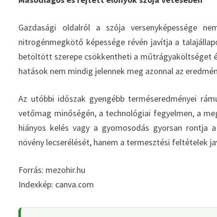
Gazdasági oldalról a szója versenyképessége nem
nitrogénmegkötő képessége révén javítja a talajálla
betöltött szerepe csökkentheti a műtrágyaköltséget 
hatások nem mindig jelennek meg azonnal az eredmén
Az utóbbi időszak gyengébb terméseredményei rámut
vetőmag minőségén, a technológiai fegyelmen, a megf
hiányos kelés vagy a gyomosodás gyorsan rontja a
növény lecserélését, hanem a termesztési feltételek jav
Forrás: mezohir.hu
Indexkép: canva.com