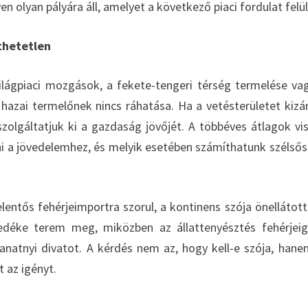
en olyan pályára áll, amelyet a következő piaci fordulat felülí
íthetetlen
ilágpiaci mozgások, a fekete-tengeri térség termelése va
hazai termelőnek nincs ráhatása. Ha a vetésterületet kizá
zolgáltatjuk ki a gazdaság jövőjét. A többéves átlagok vi
i a jövedelemhez, és melyik esetében számíthatunk szélső
 jelentős fehérjeimportra szorul, a kontinens szója önellátot
edéke terem meg, miközben az állattenyésztés fehérjei
llanatnyi divatot. A kérdés nem az, hogy kell-e szója, hane
t az igényt.