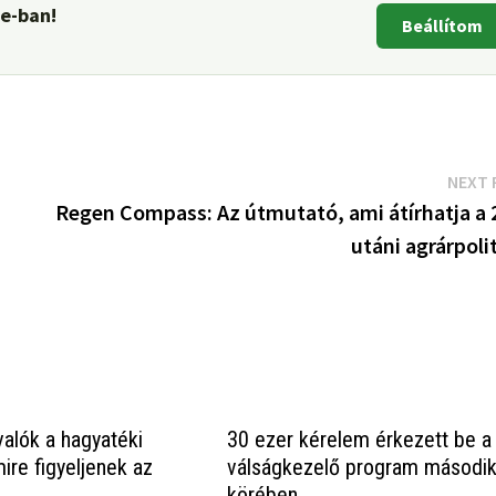
le-ban!
Beállítom
NEXT 
Regen Compass: Az útmutató, ami átírhatja a 
utáni agrárpoli
valók a hagyatéki
30 ezer kérelem érkezett be a
mire figyeljenek az
válságkezelő program másodi
körében