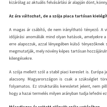
kizárólag az aktuális felvásárlási ár alapján dönt, könny
Az ára változhat, de a szója piaca tartósan kielég
A magas ár csábító, de nem irányítható tényező. A v
időjárási anomáliák mind olyan hatások, amelyekre a 
erre alapozzuk, azzal lényegében külső tényezőknek s
megmutatják, mely növény képes tartósan hozzájáruln
kilengésekre.
A szója mellett szól a stabil piaci kereslet is. Európa
alacsony. Magyarországon is csak a szükséglet tör
folyamatos. Ez strukturális keresletet jelent, nem pi
hogy a hazai termelés milyen arányban tudja lefedni ez
Másodlagos és rejtett előnyök szója vetésében