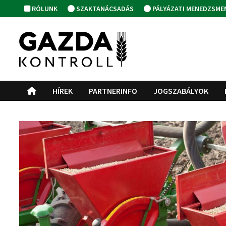
Skip
RÓLUNK
SZAKTANÁCSADÁS
PÁLYÁZATI MENEDZSME
to
content
HÍREK
PARTNERINFO
JOGSZABÁLYOK