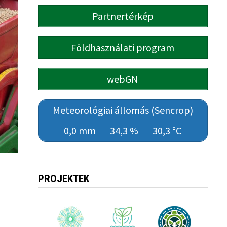
Partnertérkép
Földhasználati program
webGN
Meteorológiai állomás (Sencrop)
0,0 mm
34,3 %
30,3 °C
PROJEKTEK