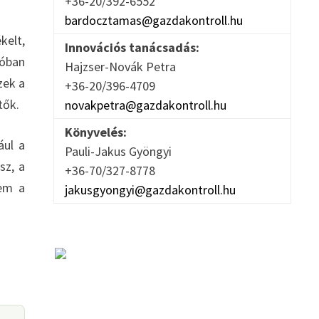
+36-20/392-6552
bardocztamas@gazdakontroll.hu
kelt,
Innovációs tanácsadás:
góban
Hajzser-Novák Petra
zek a
+36-20/396-4709
tők.
novakpetra@gazdakontroll.hu
Könyvelés:
ául a
Pauli-Jakus Gyöngyi
sz, a
+36-70/327-8778
nem a
jakusgyongyi@gazdakontroll.hu