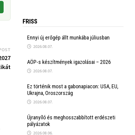
FRISS
Ennyi új erőgép állt munkába júliusban
2026.08.07.
Next
POST
post:
2027
AÖP-s készítmények igazolásai – 2026
tikát
2026.08.07.
Ez történik most a gabonapiacon: USA, EU,
Ukrajna, Oroszország
2026.08.07.
Újranyíló és meghosszabbított erdészeti
pályázatok
k
2026.08.06.