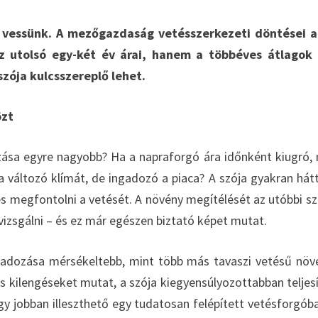
t vessünk. A mezőgazdaság vetésszerkezeti döntései 
 utolsó egy-két év árai, hanem a többéves átlagok 
szója kulcsszereplő lehet.
özt
zása egyre nagyobb? Ha a napraforgó ára időnként kiugró,
 a változó klímát, de ingadozó a piaca? A szója gyakran hát
s megfontolni a vetését. A növény megítélését az utóbbi s
izsgálni – és ez már egészen biztató képet mutat.
ngadozása mérsékeltebb, mint több más tavaszi vetésű növ
 kilengéseket mutat, a szója kiegyensúlyozottabban teljesí
y jobban illeszthető egy tudatosan felépített vetésforgóba