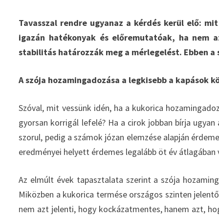
Tavasszal rendre ugyanaz a kérdés kerül elő: mi
igazán hatékonyak és előremutatóak, ha nem az
stabilitás határozzák meg a mérlegelést. Ebben a 
A szója hozamingadozása a legkisebb a kapások k
Szóval, mit vessünk idén, ha a kukorica hozamingado
gyorsan korrigál lefelé? Ha a cirok jobban bírja ugyan
szorul, pedig a számok józan elemzése alapján érdeme
eredményei helyett érdemes legalább öt év átlagában v
Az elmúlt évek tapasztalata szerint a szója hozami
Miközben a kukorica termése országos szinten jelentős
nem azt jelenti, hogy kockázatmentes, hanem azt, hog