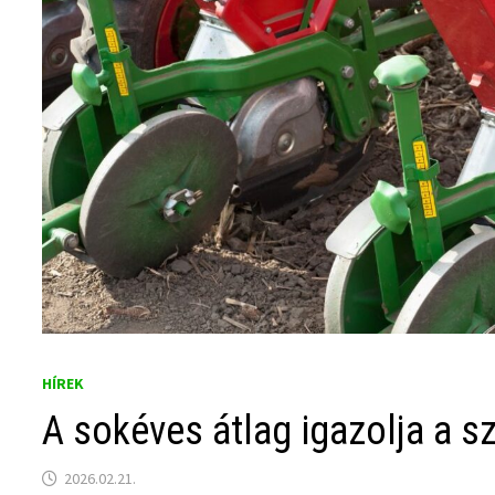
HÍREK
A sokéves átlag igazolja a s
2026.02.21.