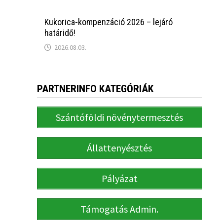
Kukorica-kompenzáció 2026 – lejáró
határidő!
2026.08.03.
PARTNERINFO KATEGÓRIÁK
Szántóföldi növénytermesztés
Állattenyésztés
Pályázat
Támogatás Admin.