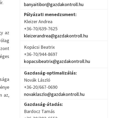
r.
banyaitibor@gazdakontroll.hu
Pályázati menedzsment:
Kleizer Andrea
+36-70/639-7625
gy az
kleizerandrea@gazdakontroll.hu
rólag
Kopácsi Beatrix
szont
+36-70/944-8697
séges
kopacsibeatrix@gazdakontroll.hu
Gazdaság-optimalizálás:
tsága
Novák László
+36-20/667-0690
génye
novaklaszlo@gazdakontroll.hu
m az,
Gazdaság-átadás:
Bardocz Tamás