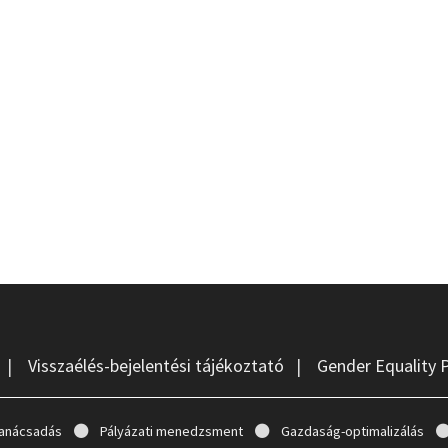
|
Visszaélés-bejelentési tájékoztató
|
Gender Equality 
anácsadás
Pályázati menedzsment
Gazdaság-optimalizálás