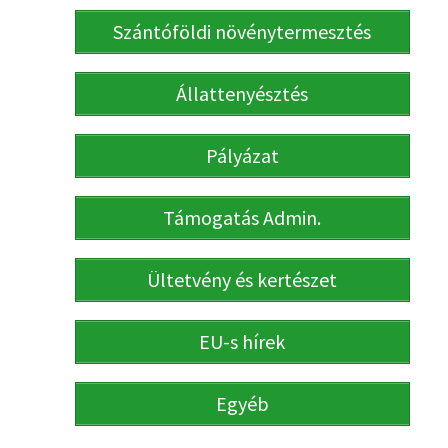
Szántóföldi növénytermesztés
Állattenyésztés
Pályázat
Támogatás Admin.
Ültetvény és kertészet
EU-s hírek
Egyéb