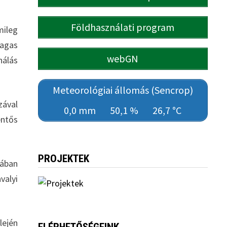
Földhasználati program
mileg
magas
webGN
nálás
Meteorológiai állomás (Sencrop)
zával
0,0 mm
50,1 %
26,7 °C
entős
PROJEKTEK
tában
valyi
lején