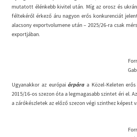
mutatott élénkebb kivitel után. Míg az orosz és ukrán 
féltekéről érkező áru nagyon erős konkurenciát jele
alacsony exportvolumene után – 2025/26-ra csak mér
exportjában.
For
Gab
Ugyanakkor az európai
árpára
a Közel-Keleten erős 
2015/16-os szezon óta a legmagasabb szintet éri el. A
a zárókészletek az előző szezon végi szinthez képest 
For