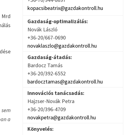
kopacsibeatrix@gazdakontroll.hu
6 Mrd
Gazdaság-optimalizálás:
nálás
Novák László
+36-20/667-0690
novaklaszlo@gazdakontroll.hu
edése
Gazdaság-átadás:
Bardocz Tamás
+36-20/392-6552
bardocztamas@gazdakontroll.hu
Innovációs tanácsadás:
Hajzser-Novák Petra
+36-20/396-4709
 sem
novakpetra@gazdakontroll.hu
ban a
Könyvelés: