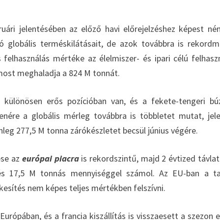
ri jelentésében az előző havi előrejelzéshez képest né
 globális terméskilátásait, de azok továbbra is rekord
felhasználás mértéke az élelmiszer- és ipari célú felhasz
most meghaladja a 824 M tonnát.
a különösen erős pozícióban van, és a fekete-tengeri bú
lenére a globális mérleg továbbra is többletet mutat, jel
nleg 277,5 M tonna zárókészletet becsül június végére.
ése az
európai piacra
is rekordszintű, majd 2 évtized távla
 és 17,5 M tonnás mennyiséggel számol. Az EU-ban a ta
kesítés nem képes teljes mértékben felszívni.
rópában, és a francia kiszállítás is visszaesett a szezon e