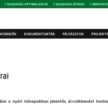
GAZDASÁG-OPTIMALIZÁLÁS
GAZDASÁG-ÁTADÁS
INNOVÁCI
ATÁRIDŐK
DOKUMENTUMTÁR
PÁLYÁZATOK
PROJEKT
rai
ése a nyári hónapokban jelentős árcsökkenést hozha