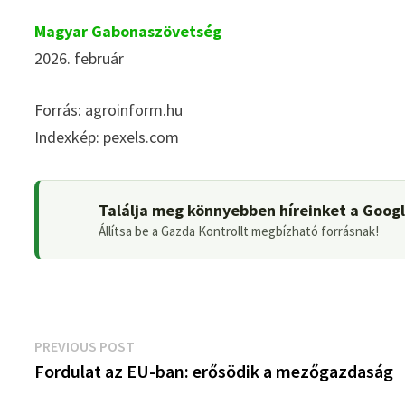
Magyar Gabonaszövetség
2026. február
Forrás: agroinform.hu
Indexkép: pexels.com
Találja meg könnyebben híreinket a Goog
Állítsa be a Gazda Kontrollt megbízható forrásnak!
Bejegyzés
Previous
PREVIOUS POST
post:
Fordulat az EU-ban: erősödik a mezőgazdaság
navigáció