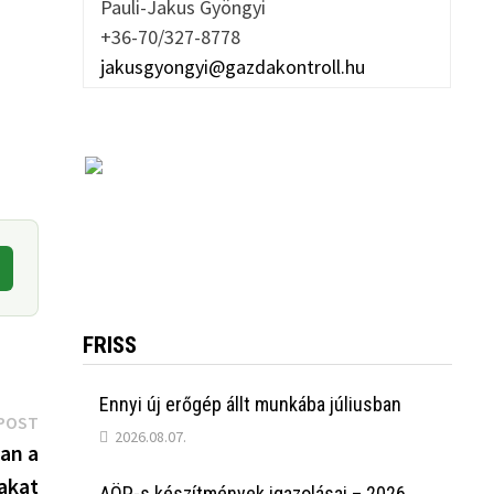
Pauli-Jakus Gyöngyi
+36-70/327-8778
jakusgyongyi@gazdakontroll.hu
FRISS
Ennyi új erőgép állt munkába júliusban
Next
POST
2026.08.07.
post:
an a
rakat
AÖP-s készítmények igazolásai – 2026