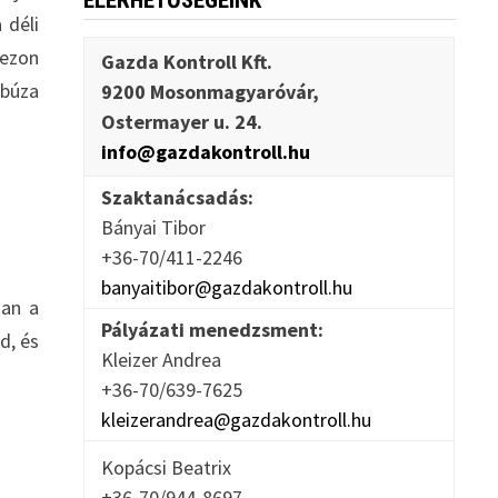
ELÉRHETŐSÉGEINK
 déli
zezon
Gazda Kontroll Kft.
 búza
9200 Mosonmagyaróvár,
Ostermayer u. 24.
info@gazdakontroll.hu
Szaktanácsadás:
Bányai Tibor
+36-70/411-2246
banyaitibor@gazdakontroll.hu
óan a
Pályázati menedzsment:
d, és
Kleizer Andrea
+36-70/639-7625
kleizerandrea@gazdakontroll.hu
Kopácsi Beatrix
+36-70/944-8697