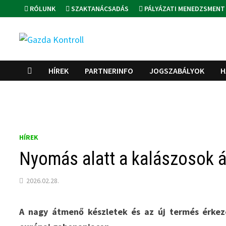
Skip
RÓLUNK
SZAKTANÁCSADÁS
PÁLYÁZATI MENEDZSMENT
to
content
HÍREK
PARTNERINFO
JOGSZABÁLYOK
H
HÍREK
Nyomás alatt a kalászosok á
2026.02.28.
A nagy átmenő készletek és az új termés érkez