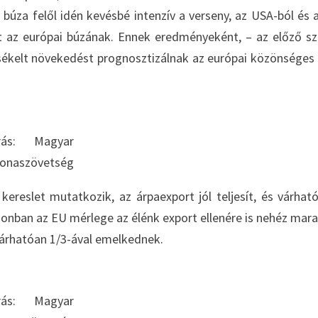
búza felől idén kevésbé intenzív a verseny, az USA-ból és a
nt az európai búzának. Ennek eredményeként, – az előző s
sékelt növekedést prognosztizálnak az európai közönséges
rás: Magyar
onaszövetség
kereslet mutatkozik, az árpaexport jól teljesít, és várhat
zonban az EU mérlege az élénk export ellenére is nehéz mara
várhatóan 1/3-ával emelkednek.
rás: Magyar