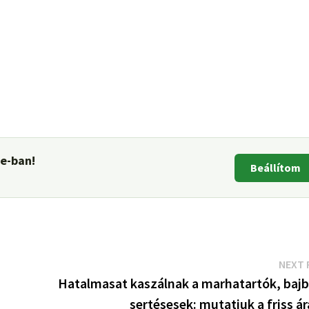
le-ban!
Beállítom
NEXT 
Hatalmasat kaszálnak a marhatartók, bajb
sertésesek: mutatjuk a friss á