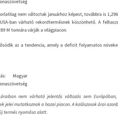
onaszövetség
rlatilag nem változtak januárhoz képest, továbbra is 1,29
 USA-ban várható rekordtermésnek köszönhető. A felhasz
89 M tonnára várják a világpiacon.
rősödik az a tendencia, amely a deficit folyamatos növek
rás: Magyar
onaszövetség
áraiban nem várható jelentős változás sem Európában,
k jelei mutatkoznak a hazai piacon. A kalászosok árai azon
j termés nyomása alatt.