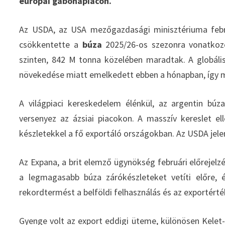
európai gabonapiacon.
Az USDA, az USA mezőgazdasági minisztériuma februá
csökkentette a
búza
2025/26-os szezonra vonatkozó
szinten, 842 M tonna közelében maradtak. A globális 
növekedése miatt emelkedett ebben a hónapban, így 
A világpiaci kereskedelem élénkül, az argentin búz
versenyez az ázsiai piacokon. A masszív kereslet el
készletekkel a fő exportáló országokban. Az USDA jele
Az Expana, a brit elemző ügynökség februári előrejelz
a legmagasabb búza zárókészleteket vetíti előre,
rekordtermést a belföldi felhasználás és az exportérté
Gyenge volt az export eddigi üteme, különösen Kelet-Eu