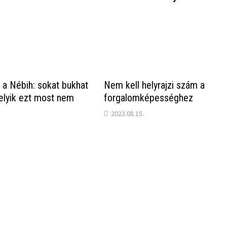
 a Nébih: sokat bukhat
Nem kell helyrajzi szám a
elyik ezt most nem
forgalomképességhez
2023.08.15.