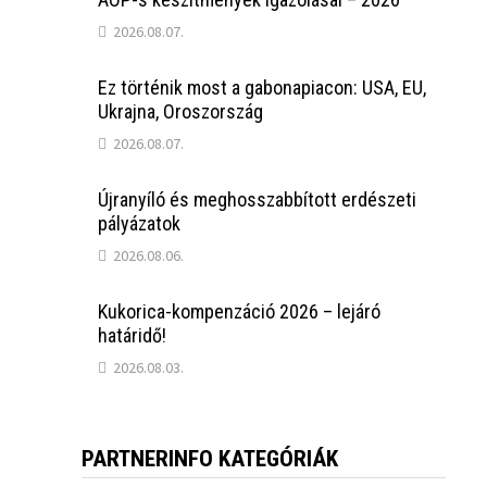
2026.08.07.
Ez történik most a gabonapiacon: USA, EU,
Ukrajna, Oroszország
2026.08.07.
Újranyíló és meghosszabbított erdészeti
pályázatok
2026.08.06.
Kukorica-kompenzáció 2026 – lejáró
határidő!
2026.08.03.
PARTNERINFO KATEGÓRIÁK