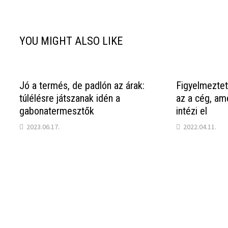
YOU MIGHT ALSO LIKE
Jó a termés, de padlón az árak:
Figyelmeztet
túlélésre játszanak idén a
az a cég, am
gabonatermesztők
intézi el
2023.06.17.
2022.04.11.