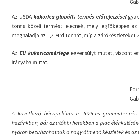
Gab
Az USDA
kukorica globális termés-előrejelzései
gyako
tonna közeli termést jeleznek, mely legfőképpen az
meghaladja az 1,3 Mrd tonnát, míg a zárókészleteket 2
Az
EU kukoricamérlege
egyensúlyt mutat, viszont e
irányába mutat.
For
Gab
A következő hónapokban a 2025-ös gabonatermés 
hazánkban, bár az utóbbi hetekben a piac élénküléséne
nyáron bezuhanhatnak a nagy átmenő készletek és az ú