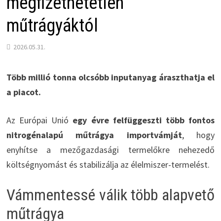
megfizethetetlen
műtrágyáktól
2026.05.31.
Több millió tonna olcsóbb inputanyag áraszthatja el
a piacot.
Az Európai Unió
egy évre felfüggeszti több fontos
nitrogénalapú műtrágya importvámját
, hogy
enyhítse a mezőgazdasági termelőkre nehezedő
költségnyomást és stabilizálja az élelmiszer-termelést.
Vámmentessé válik több alapvető
műtrágya