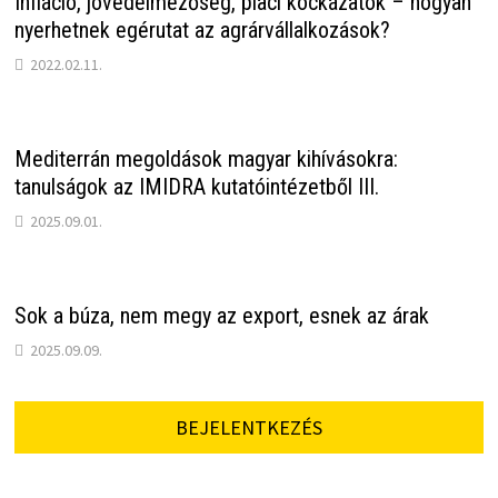
Infláció, jövedelmezőség, piaci kockázatok – hogyan
nyerhetnek egérutat az agrárvállalkozások?
2022.02.11.
Mediterrán megoldások magyar kihívásokra:
tanulságok az IMIDRA kutatóintézetből III.
2025.09.01.
Sok a búza, nem megy az export, esnek az árak
2025.09.09.
BEJELENTKEZÉS