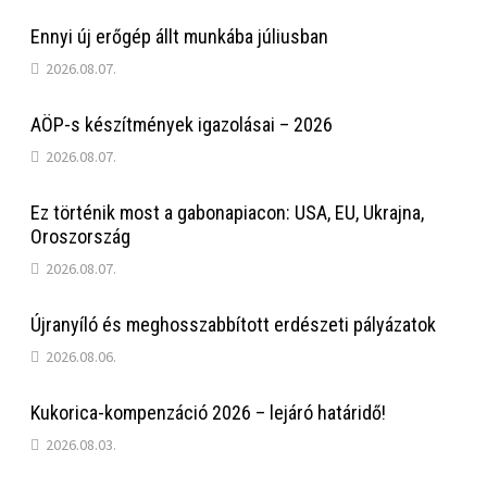
Ennyi új erőgép állt munkába júliusban
2026.08.07.
AÖP-s készítmények igazolásai – 2026
2026.08.07.
Ez történik most a gabonapiacon: USA, EU, Ukrajna,
Oroszország
2026.08.07.
Újranyíló és meghosszabbított erdészeti pályázatok
2026.08.06.
Kukorica-kompenzáció 2026 – lejáró határidő!
2026.08.03.