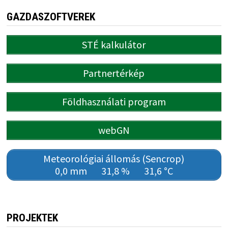
GAZDASZOFTVEREK
STÉ kalkulátor
Partnertérkép
Földhasználati program
webGN
Meteorológiai állomás (Sencrop)
0,0 mm
31,8 %
31,6 °C
PROJEKTEK