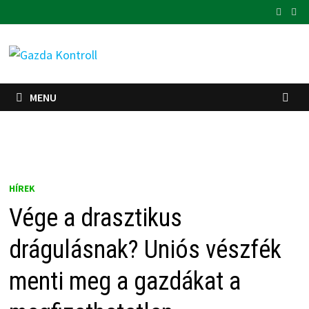
Skip
to
content
MENU
HÍREK
Vége a drasztikus
drágulásnak? Uniós vészfék
menti meg a gazdákat a