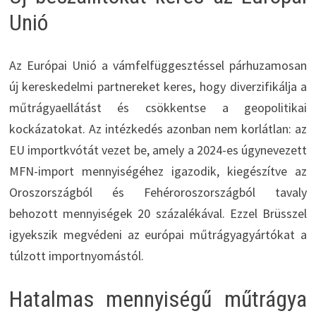
Unió
Az Európai Unió a vámfelfüggesztéssel párhuzamosan
új kereskedelmi partnereket keres, hogy diverzifikálja a
műtrágyaellátást és csökkentse a geopolitikai
kockázatokat. Az intézkedés azonban nem korlátlan: az
EU importkvótát vezet be, amely a 2024-es úgynevezett
MFN-import mennyiségéhez igazodik, kiegészítve az
Oroszországból és Fehéroroszországból tavaly
behozott mennyiségek 20 százalékával. Ezzel Brüsszel
igyekszik megvédeni az európai műtrágyagyártókat a
túlzott importnyomástól.
Hatalmas mennyiségű műtrágya