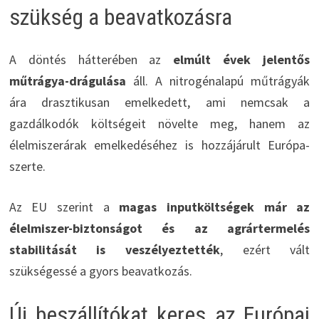
szükség a beavatkozásra
A döntés hátterében az
elmúlt évek jelentős
műtrágya-drágulása
áll. A nitrogénalapú műtrágyák
ára drasztikusan emelkedett, ami nemcsak a
gazdálkodók költségeit növelte meg, hanem az
élelmiszerárak emelkedéséhez is hozzájárult Európa-
szerte.
Az EU szerint a
magas inputköltségek már az
élelmiszer-biztonságot és az agrártermelés
stabilitását is veszélyeztették
, ezért vált
szükségessé a gyors beavatkozás.
Új beszállítókat keres az Európai