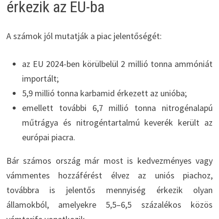
érkezik az EU-ba
A számok jól mutatják a piac jelentőségét:
az EU 2024-ben körülbelül 2 millió tonna ammóniát
importált;
5,9 millió tonna karbamid érkezett az unióba;
emellett további 6,7 millió tonna nitrogénalapú
műtrágya és nitrogéntartalmú keverék került az
európai piacra.
Bár számos ország már most is kedvezményes vagy
vámmentes hozzáférést élvez az uniós piachoz,
továbbra is jelentős mennyiség érkezik olyan
államokból, amelyekre 5,5–6,5 százalékos közös