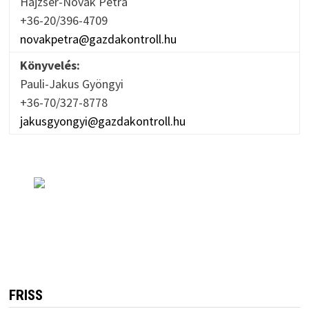
Hajzser-Novák Petra
+36-20/396-4709
novakpetra@gazdakontroll.hu
Könyvelés:
Pauli-Jakus Gyöngyi
+36-70/327-8778
jakusgyongyi@gazdakontroll.hu
FRISS