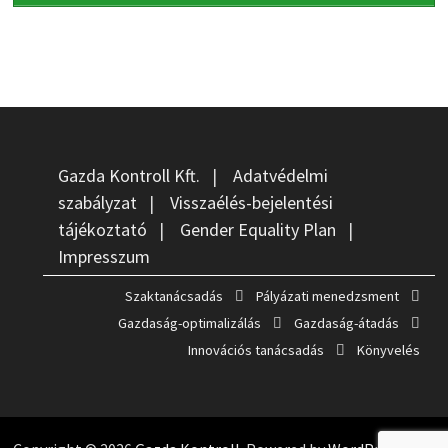
Gazda Kontroll Kft.
|
Adatvédelmi
szabályzat
|
Visszaélés-bejelentési
tájékoztató
|
Gender Equality Plan
|
Impresszum
Szaktanácsadás
Pályázati menedzsment
Gazdaság-optimalizálás
Gazdaság-átadás
Innovációs tanácsadás
Könyvelés