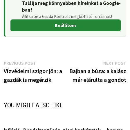
Találja meg könnyebben híreinket a Google-
ban!
Állítsa be a Gazda Kontrollt megbízható forrásnak!
Beállítom
Bejegyzés
Previous
N
PREVIOUS POST
NEXT POST
post:
p
Vízvédelmi szigor jön: a
Bajban a búza: a kalász
navigáció
gazdák is megérzik
már elárulta a gondot
YOU MIGHT ALSO LIKE