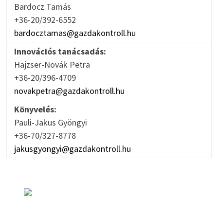
Bardocz Tamás
+36-20/392-6552
bardocztamas@gazdakontroll.hu
Innovációs tanácsadás:
Hajzser-Novák Petra
+36-20/396-4709
novakpetra@gazdakontroll.hu
Könyvelés:
Pauli-Jakus Gyöngyi
+36-70/327-8778
jakusgyongyi@gazdakontroll.hu