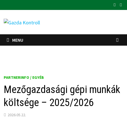
Skip
to
content
MENU
PARTNERINFO / EGYÉB
Mezőgazdasági gépi munkák
költsége – 2025/2026
2026.05.22.