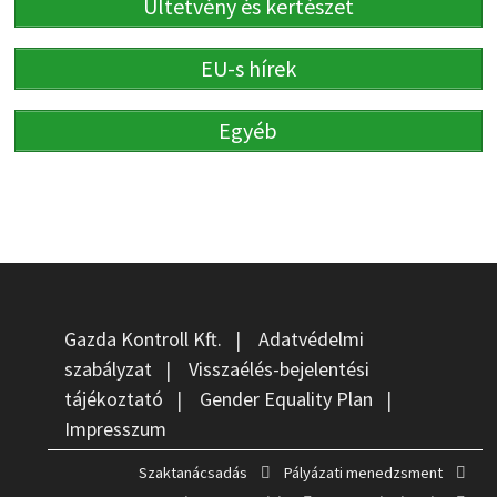
Ültetvény és kertészet
EU-s hírek
Egyéb
Gazda Kontroll Kft.
|
Adatvédelmi
szabályzat
|
Visszaélés-bejelentési
tájékoztató
|
Gender Equality Plan
|
Impresszum
Szaktanácsadás
Pályázati menedzsment