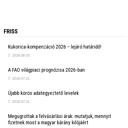
FRISS
Kukorica-kompenzáció 2026 – lejáró határidő!
2026.08.03.
A FAO világpiaci prognózisa 2026-ban
2026.07.31.
Újabb körös adategyeztető levelek
2026.07.31.
Megugrottak a felvásárlási árak: mutatjuk, mennyit
fizetnek most a magyar bárány kilójáért