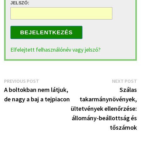
JELSZÓ:
BEJELENTKEZÉS
Elfelejtett felhasználónév vagy jelszó?
Bejegyzés
Previous
N
PREVIOUS POST
NEXT POST
post:
p
A boltokban nem látjuk,
Szálas
navigáció
de nagy a baj a tejpiacon
takarmánynövények,
ültetvények ellenőrzése:
állomány-beállottság és
tőszámok