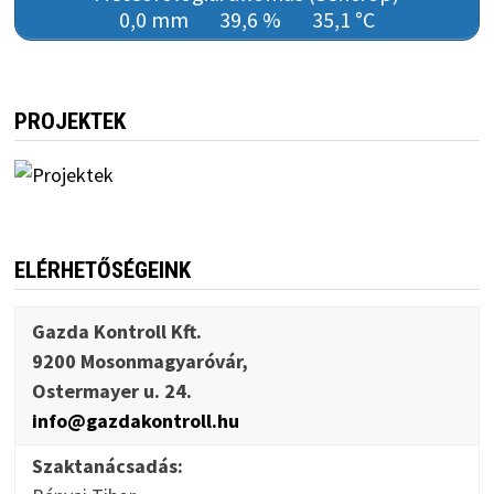
0,0 mm
39,6 %
35,1 °C
PROJEKTEK
ELÉRHETŐSÉGEINK
Gazda Kontroll Kft.
9200 Mosonmagyaróvár,
Ostermayer u. 24.
info@gazdakontroll.hu
Szaktanácsadás: