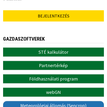
BEJELENTKEZÉS
GAZDASZOFTVEREK
STÉ kalkulátor
Partnertérkép
Földhasználati program
webGN
Meteorológiai állomás (Sencrop)