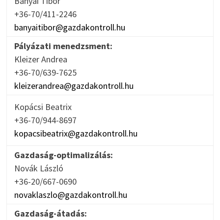
Bányai Tibor
+36-70/411-2246
banyaitibor@gazdakontroll.hu
Pályázati menedzsment:
Kleizer Andrea
+36-70/639-7625
kleizerandrea@gazdakontroll.hu
Kopácsi Beatrix
+36-70/944-8697
kopacsibeatrix@gazdakontroll.hu
Gazdaság-optimalizálás:
Novák László
+36-20/667-0690
novaklaszlo@gazdakontroll.hu
Gazdaság-átadás: