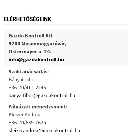
ELÉRHETŐSÉGEINK
Gazda Kontroll Kft.
9200 Mosonmagyaróvár,
Ostermayer u. 24.
info@gazdakontroll.hu
Szaktanácsadás:
Bányai Tibor
+36-70/411-2246
banyaitibor@gazdakontroll.hu
Pályázati menedzsment:
Kleizer Andrea
+36-70/639-7625
kleizerandrea@gazdakontroll.hu