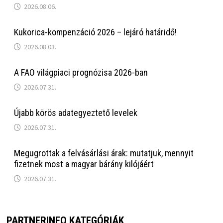
2026.08.06.
Kukorica-kompenzáció 2026 – lejáró határidő!
2026.08.03.
A FAO világpiaci prognózisa 2026-ban
2026.07.31.
Újabb körös adategyeztető levelek
2026.07.31.
Megugrottak a felvásárlási árak: mutatjuk, mennyit
fizetnek most a magyar bárány kilójáért
2026.07.31.
PARTNERINFO KATEGÓRIÁK