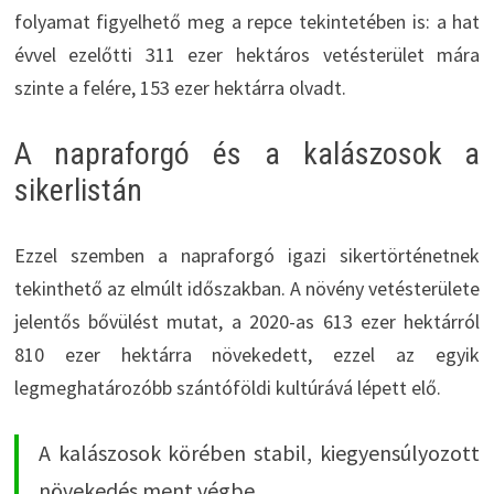
folyamat figyelhető meg a repce tekintetében is: a hat
évvel ezelőtti 311 ezer hektáros vetésterület mára
szinte a felére, 153 ezer hektárra olvadt.
A napraforgó és a kalászosok a
sikerlistán
Ezzel szemben a napraforgó igazi sikertörténetnek
tekinthető az elmúlt időszakban. A növény vetésterülete
jelentős bővülést mutat, a 2020-as 613 ezer hektárról
810 ezer hektárra növekedett, ezzel az egyik
legmeghatározóbb szántóföldi kultúrává lépett elő.
A kalászosok körében stabil, kiegyensúlyozott
növekedés ment végbe.