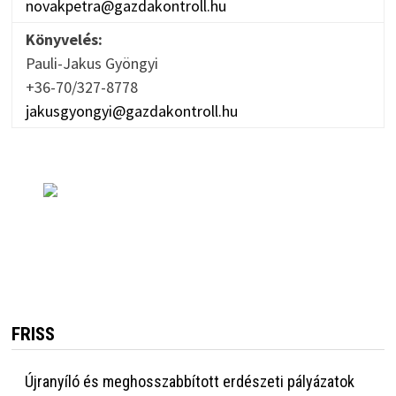
novakpetra@gazdakontroll.hu
Könyvelés:
Pauli-Jakus Gyöngyi
+36-70/327-8778
jakusgyongyi@gazdakontroll.hu
FRISS
Újranyíló és meghosszabbított erdészeti pályázatok