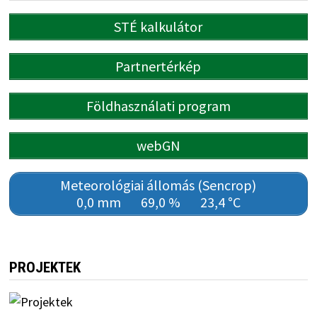
STÉ kalkulátor
Partnertérkép
Földhasználati program
webGN
Meteorológiai állomás (Sencrop)
0,0 mm
69,0 %
23,4 °C
PROJEKTEK