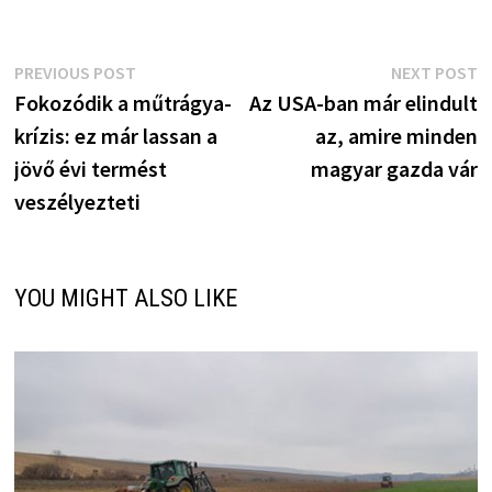
Bejegyzés
Previous
N
PREVIOUS POST
NEXT POST
post:
p
Fokozódik a műtrágya-
Az USA-ban már elindult
navigáció
krízis: ez már lassan a
az, amire minden
jövő évi termést
magyar gazda vár
veszélyezteti
YOU MIGHT ALSO LIKE