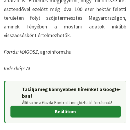
adatait is. Érdemes megjegyezni, hogy mindössze két
esztendővel ezelőtt még jóval 100 ezer hektár feletti
területen folyt szójatermesztés Magyarországon,
aminek fényében a mostani adatok inkább
visszaesésként értelmezhetők.
Forrás: MAGOSZ
, agroinform.hu
Indexkép: AI
Találja meg könnyebben híreinket a Google-
ban!
Állítsa be a Gazda Kontrollt megbízható forrásnak!
Beállítom