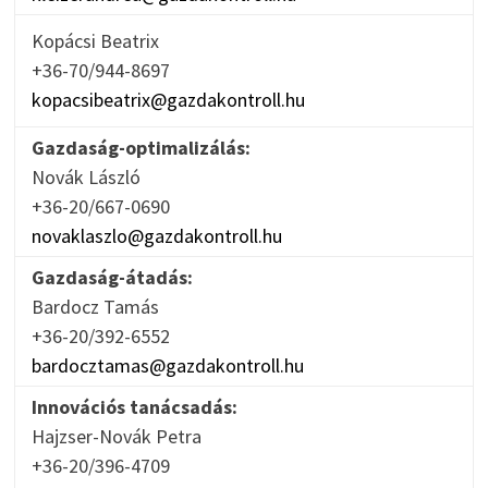
Kopácsi Beatrix
+36-70/944-8697
kopacsibeatrix@gazdakontroll.hu
Gazdaság-optimalizálás:
Novák László
+36-20/667-0690
novaklaszlo@gazdakontroll.hu
Gazdaság-átadás:
Bardocz Tamás
+36-20/392-6552
bardocztamas@gazdakontroll.hu
Innovációs tanácsadás:
Hajzser-Novák Petra
+36-20/396-4709