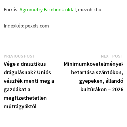
Forrás:
Agrometry Facebook oldal
, mezohir.hu
Indexkép: pexels.com
Bejegyzés
Previous
N
PREVIOUS POST
NEXT POST
post:
p
Vége a drasztikus
Minimumkövetelmények
navigáció
drágulásnak? Uniós
betartása szántókon,
vészfék menti meg a
gyepeken, állandó
gazdákat a
kultúrákon – 2026
megfizethetetlen
műtrágyáktól