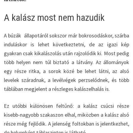
A kalász most nem hazudik
A búzák állapotáról sokszor már bokrosodáskor, szárba
induláskor is lehet következtetni, de az igazi kép
gyakran csak kikalászolás után rajzolódik ki. Most pedig
több helyen nem túl biztató a látvány. Az állományok
egy része ritka, a sorok közé be lehet látni, az alsó
levelek száradnak, a levélvégek perzselődnek, és több
táblában megjelent a részleges kalászelhalás is.
Ez utóbbi különösen feltűnő: a kalász csúcsi része
kisebb-nagyobb szakaszon elhal, miközben a kalász alsó
része még fejlődik. A jelenség foltokban is jelentkezhet,
de helyenként táblaszinten is látható.