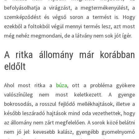
befolyásolhatja a virágzást, a megtermékenyülést, a
szemképződést és végső soron a termést is. Hogy
ezekből a foltokból végül mennyi termés lesz, azt most
még nehéz megmondani, de a látvány nem sok jót ígér.
A ritka állomány már korábban
eldőlt
Ahol most ritka a
búza
, ott a probléma gyökere
valószínűleg nem most keletkezett. A gyenge
bokrosodás, a rosszul fejlődő mellékhajtások, illetve a
később leszáradó hajtások mind oda vezethettek, hogy
az állomány nem zárt megfelelően. A sorok közé belátni
nem jó jel: kevesebb kalász, gyengébb gyomelnyomó