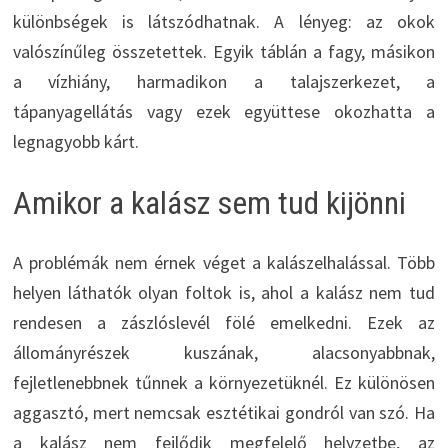
különbségek is látszódhatnak. A lényeg: az okok
valószínűleg összetettek. Egyik táblán a fagy, másikon
a vízhiány, harmadikon a talajszerkezet, a
tápanyagellátás vagy ezek együttese okozhatta a
legnagyobb kárt.
Amikor a kalász sem tud kijönni
A problémák nem érnek véget a kalászelhalással. Több
helyen láthatók olyan foltok is, ahol a kalász nem tud
rendesen a zászlóslevél fölé emelkedni. Ezek az
állományrészek kuszának, alacsonyabbnak,
fejletlenebbnek tűnnek a környezetüknél. Ez különösen
aggasztó, mert nemcsak esztétikai gondról van szó. Ha
a kalász nem fejlődik megfelelő helyzetbe, az