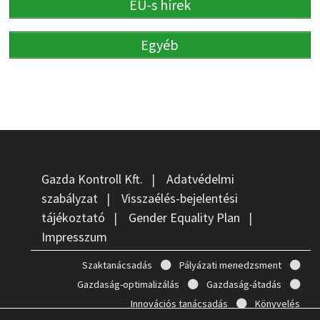
EU-s hírek
Egyéb
Gazda Kontroll Kft.
|
Adatvédelmi
szabályzat
|
Visszaélés-bejelentési
tájékoztató
|
Gender Equality Plan
|
Impresszum
Szaktanácsadás
Pályázati menedzsment
Gazdaság-optimalizálás
Gazdaság-átadás
Innovációs tanácsadás
Könyvelés