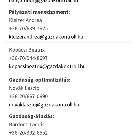
banyaitibor@gazdakontroll.hu
Pályázati menedzsment:
Kleizer Andrea
+36-70/639-7625
kleizerandrea@gazdakontroll.hu
Kopácsi Beatrix
+36-70/944-8697
kopacsibeatrix@gazdakontroll.hu
Gazdaság-optimalizálás:
Novák László
+36-20/667-0690
novaklaszlo@gazdakontroll.hu
Gazdaság-átadás:
Bardocz Tamás
+36-20/392-6552