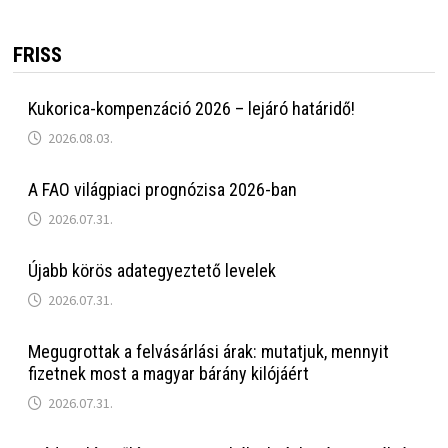
FRISS
Kukorica-kompenzáció 2026 – lejáró határidő!
2026.08.03.
A FAO világpiaci prognózisa 2026-ban
2026.07.31.
Újabb körös adategyeztető levelek
2026.07.31.
Megugrottak a felvásárlási árak: mutatjuk, mennyit
fizetnek most a magyar bárány kilójáért
2026.07.31.