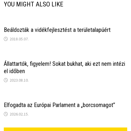
YOU MIGHT ALSO LIKE
Beáldozták a vidékfejlesztést a területalapúért
2018.05.07.
Állattartók, figyelem! Sokat bukhat, aki ezt nem intézi
el időben
2023.08.10.
Elfogadta az Európai Parlament a „borcsomagot”
2026.02.15.