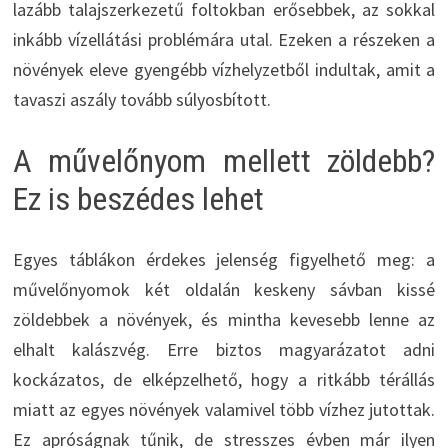
lazább talajszerkezetű foltokban erősebbek, az sokkal
inkább vízellátási problémára utal. Ezeken a részeken a
növények eleve gyengébb vízhelyzetből indultak, amit a
tavaszi aszály tovább súlyosbított.
A művelőnyom mellett zöldebb?
Ez is beszédes lehet
Egyes táblákon érdekes jelenség figyelhető meg: a
művelőnyomok két oldalán keskeny sávban kissé
zöldebbek a növények, és mintha kevesebb lenne az
elhalt kalászvég. Erre biztos magyarázatot adni
kockázatos, de elképzelhető, hogy a ritkább térállás
miatt az egyes növények valamivel több vízhez jutottak.
Ez apróságnak tűnik, de stresszes évben már ilyen