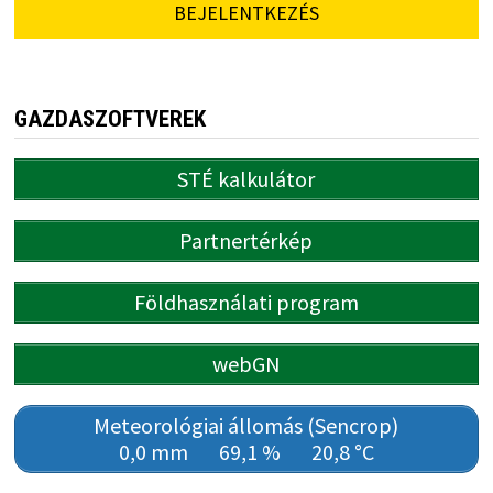
BEJELENTKEZÉS
GAZDASZOFTVEREK
STÉ kalkulátor
Partnertérkép
Földhasználati program
webGN
Meteorológiai állomás (Sencrop)
0,0 mm
69,1 %
20,8 °C