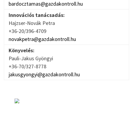
bardocztamas@gazdakontroll.hu
Innovációs tanácsadás:
Hajzser-Novák Petra
+36-20/396-4709
novakpetra@gazdakontroll.hu
Könyvelés:
Pauli-Jakus Gyöngyi
+36-70/327-8778
jakusgyongyi@gazdakontroll.hu