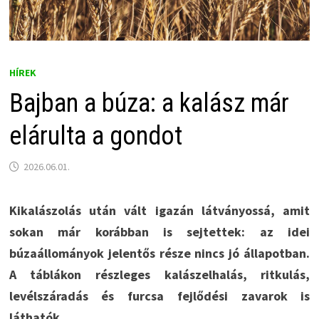
HÍREK
Bajban a búza: a kalász már
elárulta a gondot
2026.06.01.
Kikalászolás után vált igazán látványossá, amit
sokan már korábban is sejtettek: az idei
búzaállományok jelentős része nincs jó állapotban.
A táblákon részleges kalászelhalás, ritkulás,
levélszáradás és furcsa fejlődési zavarok is
láthatók.