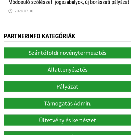
Módosuló szőlészeti jogszabályok, új borászati pályázat
2026.07.30.
PARTNERINFO KATEGÓRIÁK
Szántóföldi növénytermesztés
Állattenyésztés
Pályázat
Támogatás Admin.
Ültetvény és kertészet