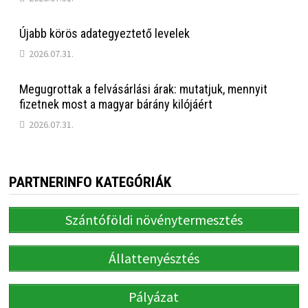
Újabb körös adategyeztető levelek
2026.07.31.
Megugrottak a felvásárlási árak: mutatjuk, mennyit
fizetnek most a magyar bárány kilójáért
2026.07.31.
PARTNERINFO KATEGÓRIÁK
Szántóföldi növénytermesztés
Állattenyésztés
Pályázat