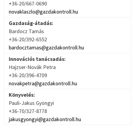
+36-20/667-0690
novaklaszlo@gazdakontroll.hu
Gazdaság-átadás:
Bardocz Tamás
+36-20/392-6552
bardocztamas@gazdakontroll.hu
Innovációs tanácsadás:
Hajzser-Novák Petra
+36-20/396-4709
novakpetra@gazdakontroll.hu
Könyvelés:
Pauli-Jakus Gyöngyi
+36-70/327-8778
jakusgyongyi@gazdakontroll.hu