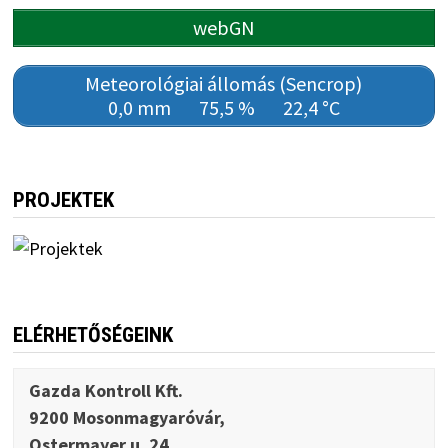
webGN
Meteorológiai állomás (Sencrop)
0,0 mm
75,5 %
22,4 °C
PROJEKTEK
ELÉRHETŐSÉGEINK
Gazda Kontroll Kft.
9200 Mosonmagyaróvár,
Ostermayer u. 24.