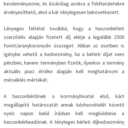
kezdeményeznie, és kizárólag azokra a földterületekre
érvényesíthető, ahol a kár ténylegesen bekövetkezett.
Lényeges feltétel továbbá, hogy a haszonbérleti
szerződés alapján fizetett díj elérje a legalább 2500
forint/aranykorona/év összeget. Abban az esetben is
igénybe vehető a kedvezmény, ha a bérleti díjat nem
pénzben, hanem terményben fizetik; ilyenkor a termény
aktuális piaci értéke alapján kell meghatározni a
mérséklés mértékét.
A haszonbérlőnek a kormányhivatal első, kárt
megállapító határozatát annak kézhezvételét követő
nyolc napon belül írásban kell megküldenie a
haszonbérbeadónak. A tényleges bérleti díjkedvezmény