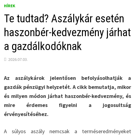
HÍREK
Te tudtad? Aszálykár esetén
haszonbér-kedvezmény járhat
a gazdálkodóknak
2026.07.03.
Az aszálykárok jelentősen befolyásolhatják a
gazdák pénzügyi helyzetét. A cikk bemutatja, mikor
és milyen módon járhat haszonbér-kedvezmény, és
mire érdemes figyelni a jogosultság
érvényesítéséhez.
A súlyos aszály nemcsak a terméseredményeket