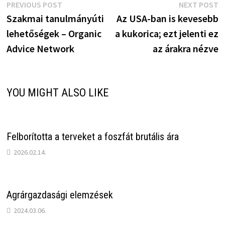
Bejegyzés
Previous
N
PREVIOUS POST
NEXT POST
post:
p
Szakmai tanulmányúti
Az USA-ban is kevesebb
navigáció
lehetőségek – Organic
a kukorica; ezt jelenti ez
Advice Network
az árakra nézve
YOU MIGHT ALSO LIKE
Felborította a terveket a foszfát brutális ára
2026.02.14.
Agrárgazdasági elemzések
2024.03.06.