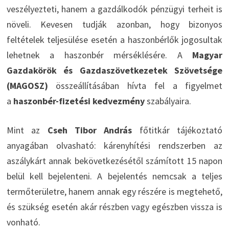
veszélyezteti, hanem a gazdálkodók pénzügyi terheit is
növeli. Kevesen tudják azonban, hogy bizonyos
feltételek teljesülése esetén a haszonbérlők jogosultak
lehetnek a haszonbér mérséklésére. A
Magyar
Gazdakörök és Gazdaszövetkezetek Szövetsége
(MAGOSZ)
összeállításában hívta fel a figyelmet
a
haszonbér-fizetési kedvezmény
szabályaira.
Mint az
Cseh Tibor András
főtitkár tájékoztató
anyagában olvasható: kárenyhítési rendszerben az
aszálykárt annak bekövetkezésétől számított 15 napon
belül kell bejelenteni. A bejelentés nemcsak a teljes
termőterületre, hanem annak egy részére is megtehető,
és szükség esetén akár részben vagy egészben vissza is
vonható.