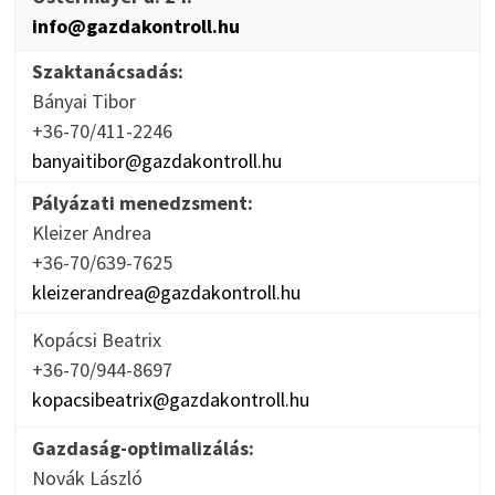
info@gazdakontroll.hu
Szaktanácsadás:
Bányai Tibor
+36-70/411-2246
banyaitibor@gazdakontroll.hu
Pályázati menedzsment:
Kleizer Andrea
+36-70/639-7625
kleizerandrea@gazdakontroll.hu
Kopácsi Beatrix
+36-70/944-8697
kopacsibeatrix@gazdakontroll.hu
Gazdaság-optimalizálás:
Novák László