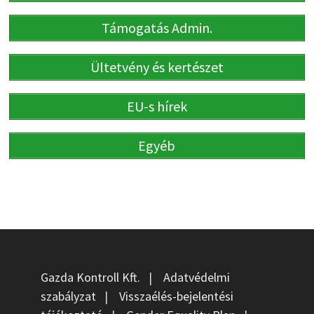
Támogatás Admin.
Ültetvény és kertészet
EU-s hírek
Egyéb
Gazda Kontroll Kft.
|
Adatvédelmi
szabályzat
|
Visszaélés-bejelentési