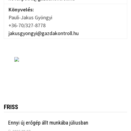
Könyvelés:
Pauli-Jakus Gyöngyi
+36-70/327-8778
jakusgyongyi@gazdakontroll.hu
FRISS
Ennyi új erőgép állt munkába júliusban