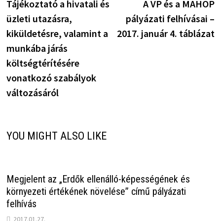
post:
p
Tájékoztató a hivatali és
A VP és a MAHOP
navigáció
üzleti utazásra,
pályázati felhívásai –
kiküldetésre, valamint a
2017. január 4. táblázat
munkába járás
költségtérítésére
vonatkozó szabályok
változásáról
YOU MIGHT ALSO LIKE
Megjelent az „Erdők ellenálló-képességének és
környezeti értékének növelése” című pályázati
felhívás
2017.01.27.