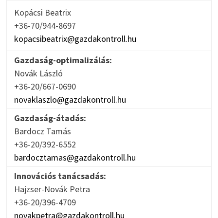
Kopácsi Beatrix
+36-70/944-8697
kopacsibeatrix@gazdakontroll.hu
Gazdaság-optimalizálás:
Novák László
+36-20/667-0690
novaklaszlo@gazdakontroll.hu
Gazdaság-átadás:
Bardocz Tamás
+36-20/392-6552
bardocztamas@gazdakontroll.hu
Innovációs tanácsadás:
Hajzser-Novák Petra
+36-20/396-4709
novakpetra@gazdakontroll.hu