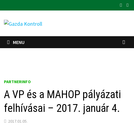
Skip
to
content
MENU
PARTNERINFO
A VP és a MAHOP pályázati
felhívásai – 2017. január 4.
2017.01.05.