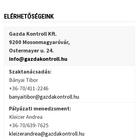
ELÉRHETŐSÉGEINK
Gazda Kontroll Kft.
9200 Mosonmagyaróvár,
Ostermayer u. 24.
info@gazdakontroll.hu
Szaktanácsadás:
Bányai Tibor
+36-70/411-2246
banyaitibor@gazdakontroll.hu
Pályázati menedzsment:
Kleizer Andrea
+36-70/639-7625
kleizerandrea@gazdakontroll.hu