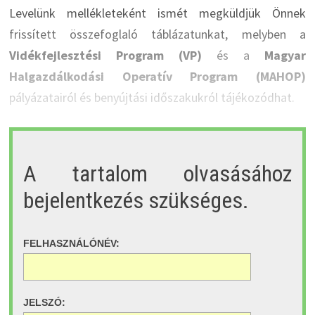
Levelünk mellékleteként ismét megküldjük Önnek
frissített összefoglaló táblázatunkat, melyben a
Vidékfejlesztési Program (VP)
és a
Magyar
Halgazdálkodási Operatív Program (MAHOP)
pályázatairól és benyújtási időszakukról tájékozódhat.
A tartalom olvasásához
bejelentkezés szükséges.
FELHASZNÁLÓNÉV:
JELSZÓ: