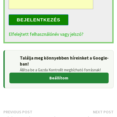
BEJELENTKEZÉS
Elfelejtett felhasználónév vagy jelszó?
Találja meg könnyebben híreinket a Google-
ban!
Állítsa be a Gazda Kontrollt megbízható forrásnak!
Beállítom
Bejegyzés
Previous
N
PREVIOUS POST
NEXT POST