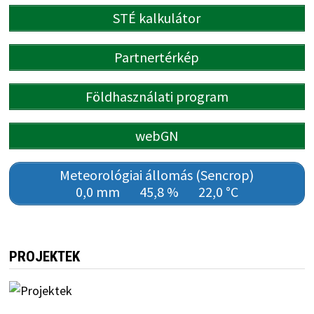
STÉ kalkulátor
Partnertérkép
Földhasználati program
webGN
Meteorológiai állomás (Sencrop)
0,0 mm
45,8 %
22,0 °C
PROJEKTEK