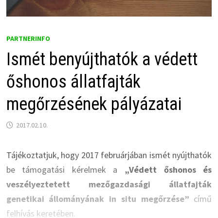
PARTNERINFO
Ismét benyújthatók a védett
őshonos állatfajták
megőrzésének pályázatai
2017.02.10.
Tájékoztatjuk, hogy 2017 februárjában ismét nyújthatók
be támogatási kérelmek a
„Védett őshonos és
veszélyeztetett mezőgazdasági állatfajták
genetikai állományának in situ megőrzése”
című
felhívás keretében.