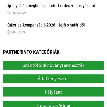
Újranyíló és meghosszabbított erdészeti pályázatok
2026.08.06.
Kukorica-kompenzáció 2026 – lejáró határidő!
2026.08.03.
PARTNERINFO KATEGÓRIÁK
Szántóföldi növénytermesztés
Állattenyésztés
Pályázat
Támogatás Admin.