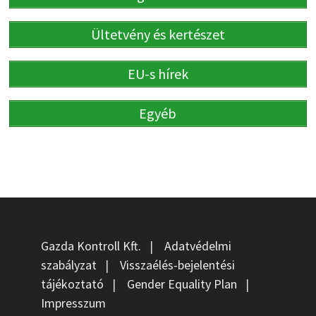
Ültetvény és kertészet
EU-s hírek
Egyéb
Gazda Kontroll Kft.
|
Adatvédelmi
szabályzat
|
Visszaélés-bejelentési
tájékoztató
|
Gender Equality Plan
|
Impresszum