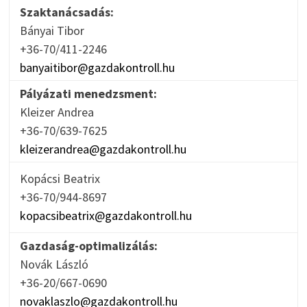
Szaktanácsadás:
Bányai Tibor
+36-70/411-2246
banyaitibor@gazdakontroll.hu
Pályázati menedzsment:
Kleizer Andrea
+36-70/639-7625
kleizerandrea@gazdakontroll.hu
Kopácsi Beatrix
+36-70/944-8697
kopacsibeatrix@gazdakontroll.hu
Gazdaság-optimalizálás:
Novák László
+36-20/667-0690
novaklaszlo@gazdakontroll.hu