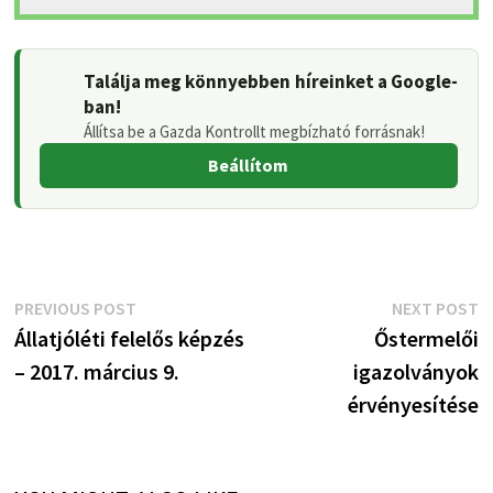
Találja meg könnyebben híreinket a Google-
ban!
Állítsa be a Gazda Kontrollt megbízható forrásnak!
Beállítom
Bejegyzés
Previous
N
PREVIOUS POST
NEXT POST
post:
p
Állatjóléti felelős képzés
Őstermelői
navigáció
– 2017. március 9.
igazolványok
érvényesítése