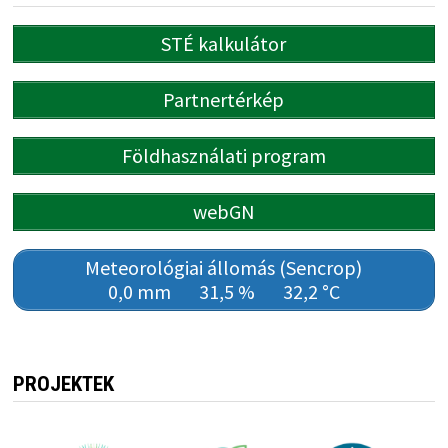
STÉ kalkulátor
Partnertérkép
Földhasználati program
webGN
Meteorológiai állomás (Sencrop)
0,0 mm
31,5 %
32,2 °C
PROJEKTEK