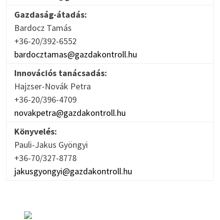
Gazdaság-átadás:
Bardocz Tamás
+36-20/392-6552
bardocztamas@gazdakontroll.hu
Innovációs tanácsadás:
Hajzser-Novák Petra
+36-20/396-4709
novakpetra@gazdakontroll.hu
Könyvelés:
Pauli-Jakus Gyöngyi
+36-70/327-8778
jakusgyongyi@gazdakontroll.hu