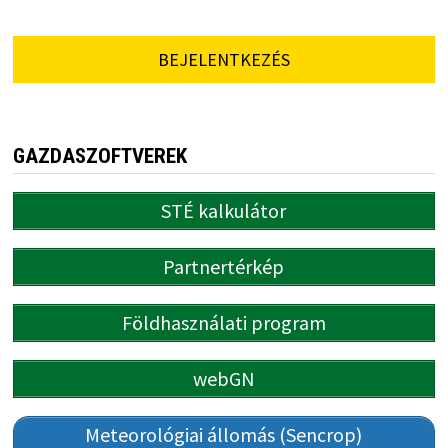
BEJELENTKEZÉS
GAZDASZOFTVEREK
STÉ kalkulátor
Partnertérkép
Földhasználati program
webGN
Meteorológiai állomás (Sencrop)