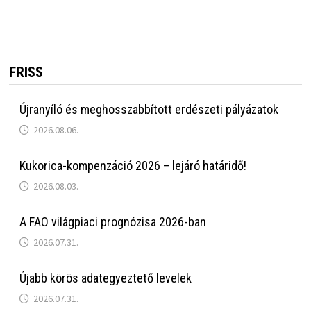
FRISS
Újranyíló és meghosszabbított erdészeti pályázatok
2026.08.06.
Kukorica-kompenzáció 2026 – lejáró határidő!
2026.08.03.
A FAO világpiaci prognózisa 2026-ban
2026.07.31.
Újabb körös adategyeztető levelek
2026.07.31.