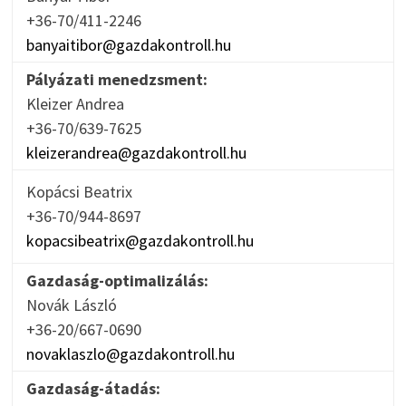
+36-70/411-2246
banyaitibor@gazdakontroll.hu
Pályázati menedzsment:
Kleizer Andrea
+36-70/639-7625
kleizerandrea@gazdakontroll.hu
Kopácsi Beatrix
+36-70/944-8697
kopacsibeatrix@gazdakontroll.hu
Gazdaság-optimalizálás:
Novák László
+36-20/667-0690
novaklaszlo@gazdakontroll.hu
Gazdaság-átadás: