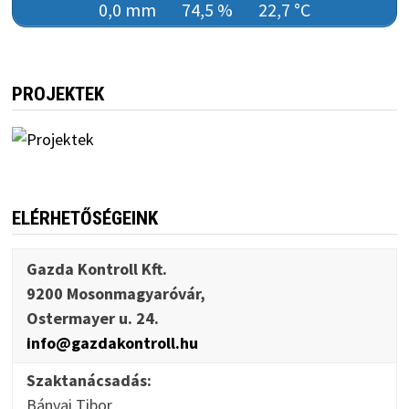
0,0 mm
74,5 %
22,7 °C
PROJEKTEK
ELÉRHETŐSÉGEINK
Gazda Kontroll Kft.
9200 Mosonmagyaróvár,
Ostermayer u. 24.
info@gazdakontroll.hu
Szaktanácsadás:
Bányai Tibor