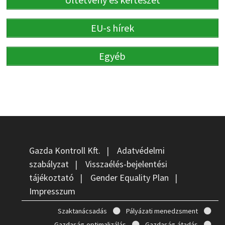
EU-s hírek
Egyéb
Gazda Kontroll Kft.
|
Adatvédelmi
szabályzat
|
Visszaélés-bejelentési
tájékoztató
|
Gender Equality Plan
|
Impresszum
Szaktanácsadás
Pályázati menedzsment
Gazdaság-optimalizálás
Gazdaság-átadás