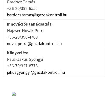
Bardocz Tamás
+36-20/392-6552
bardocztamas@gazdakontroll.hu
Innovációs tanácsadás:
Hajzser-Novák Petra
+36-20/396-4709
novakpetra@gazdakontroll.hu
Könyvelés:
Pauli-Jakus Gyöngyi
+36-70/327-8778
jakusgyongyi@gazdakontroll.hu