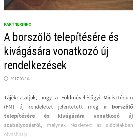
PARTNERINFO
A borszőlő telepítésére és
kivágására vonatkozó új
rendelkezések
2017.03.10.
Tájékoztatjuk, hogy a Földművelésügyi Minisztérium
(FM) új rendeletet jelentetett meg
a borszőlő
telepítésére és kivágására vonatkozó új
szabályozásról,
melynek részleteit az alábbiakban
olvashatja.