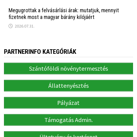
Megugrottak a felvásárlási árak: mutatjuk, mennyit
fizetnek most a magyar bárány kilójáért
2026.07.31.
PARTNERINFO KATEGÓRIÁK
Szántóföldi növénytermesztés
Állattenyésztés
Pályázat
Támogatás Admin.
Ültetvény és kertészet