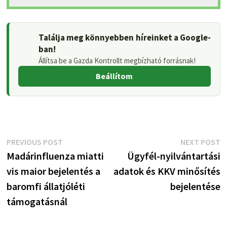
Találja meg könnyebben híreinket a Google-
ban!
Állítsa be a Gazda Kontrollt megbízható forrásnak!
Beállítom
Bejegyzés
Previous
N
PREVIOUS POST
NEXT POST
post:
p
Madárinfluenza miatti
Ügyfél-nyilvántartási
navigáció
vis maior bejelentés a
adatok és KKV minősítés
baromfi állatjóléti
bejelentése
támogatásnál