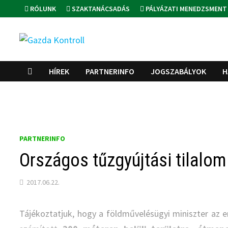
Skip
RÓLUNK
SZAKTANÁCSADÁS
PÁLYÁZATI MENEDZSMENT
to
content
HÍREK
PARTNERINFO
JOGSZABÁLYOK
H
PARTNERINFO
Országos tűzgyújtási tilalom
2017.06.22.
Tájékoztatjuk, hogy a földművelésügyi miniszter az e