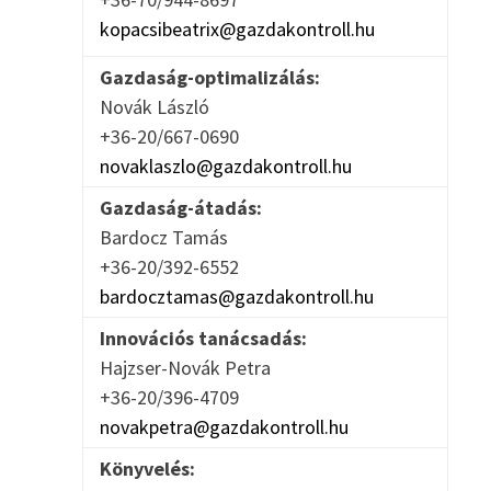
kopacsibeatrix@gazdakontroll.hu
Gazdaság-optimalizálás:
Novák László
+36-20/667-0690
novaklaszlo@gazdakontroll.hu
Gazdaság-átadás:
Bardocz Tamás
+36-20/392-6552
bardocztamas@gazdakontroll.hu
Innovációs tanácsadás:
Hajzser-Novák Petra
+36-20/396-4709
novakpetra@gazdakontroll.hu
Könyvelés: