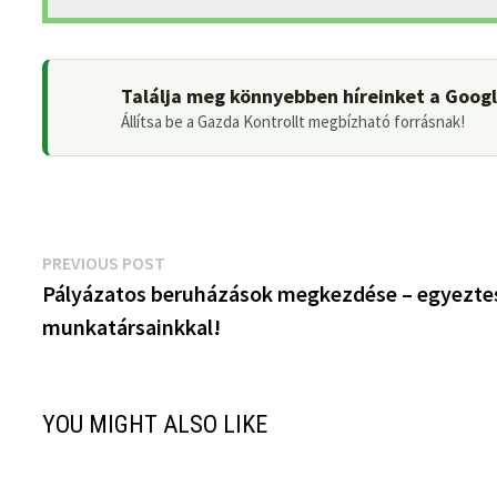
Találja meg könnyebben híreinket a Goog
Állítsa be a Gazda Kontrollt megbízható forrásnak!
Bejegyzés
Previous
PREVIOUS POST
post:
Pályázatos beruházások megkezdése – egyezte
navigáció
munkatársainkkal!
YOU MIGHT ALSO LIKE