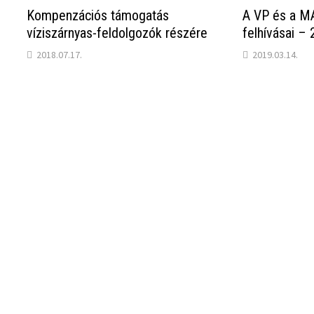
Kompenzációs támogatás
A VP és a M
víziszárnyas-feldolgozók részére
felhívásai – 
2018.07.17.
2019.03.14.