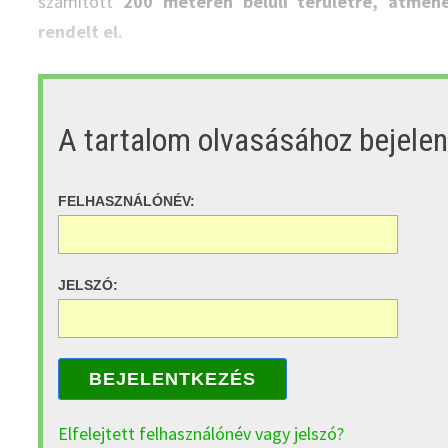
számított
200 méteren belüli területre, átmene
rendelt el.
A tartalom olvasásához bejele
FELHASZNÁLÓNÉV:
JELSZÓ:
BEJELENTKEZÉS
Elfelejtett felhasználónév vagy jelszó?