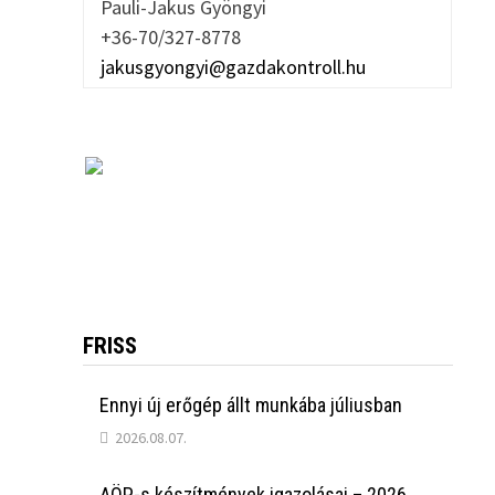
Pauli-Jakus Gyöngyi
+36-70/327-8778
jakusgyongyi@gazdakontroll.hu
FRISS
Ennyi új erőgép állt munkába júliusban
2026.08.07.
AÖP-s készítmények igazolásai – 2026