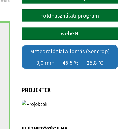
lmat
Földhasználati program
webGN
Meteorológiai állomás (Sencrop)
0,0 mm
45,5 %
25,8 °C
PROJEKTEK