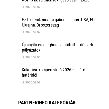
2026.08.07.
Ez történik most a gabonapiacon: USA, EU,
Ukrajna, Oroszország
2026.08.07.
Újranyíló és meghosszabbított erdészeti
pályázatok
2026.08.06.
Kukorica-kompenzáció 2026 – lejáró
határidő!
2026.08.03.
PARTNERINFO KATEGÓRIÁK