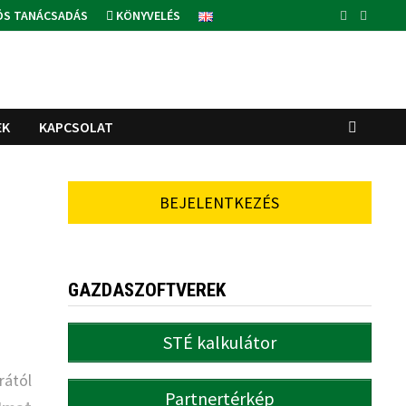
ÓS TANÁCSADÁS
KÖNYVELÉS
EK
KAPCSOLAT
BEJELENTKEZÉS
GAZDASZOFTVEREK
STÉ kalkulátor
rától
Partnertérkép