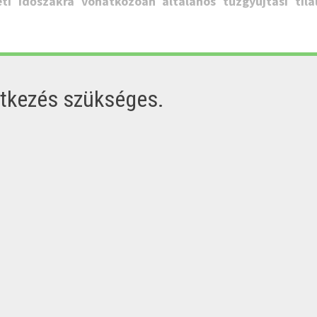
ti időszakra vonatkozóan általános tűzgyújtási tila
ntkezés szükséges.