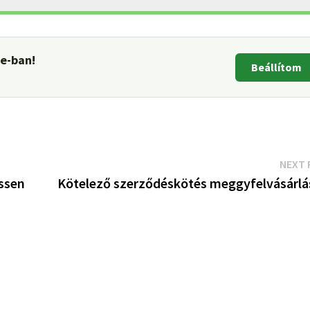
le-ban!
Beállítom
NEXT 
ssen
Kötelező szerződéskötés meggyfelvásárlá