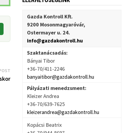
ELÉRHETŐSÉGEINK
Gazda Kontroll Kft.
9200 Mosonmagyaróvár,
Ostermayer u. 24.
info@gazdakontroll.hu
Szaktanácsadás:
Bányai Tibor
+36-70/411-2246
Next
POST
banyaitibor@gazdakontroll.hu
post:
skor
Pályázati menedzsment:
Kleizer Andrea
+36-70/639-7625
kleizerandrea@gazdakontroll.hu
Kopácsi Beatrix
+36-70/944-8697