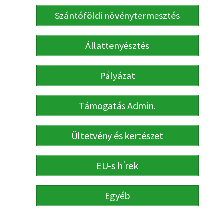
Szántóföldi növénytermesztés
Állattenyésztés
Pályázat
Támogatás Admin.
Ültetvény és kertészet
EU-s hírek
Egyéb