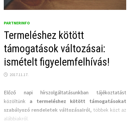
PARTNERINFO
Termeléshez kötött
támogatások változásai:
ismételt figyelemfelhívás!
2017.11.17.
Előző napi hírszolgáltatásunkban tájékoztatást
közöltünk
a termeléshez kötött támogatásokat
szabályozó rendeletek változásairól,
többek közt az
alábbiakról.