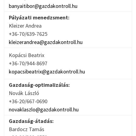
banyaitibor@gazdakontroll.hu
Pályázati menedzsment:
Kleizer Andrea
+36-70/639-7625
kleizerandrea@gazdakontroll.hu
Kopácsi Beatrix
+36-70/944-8697
kopacsibeatrix@gazdakontroll.hu
Gazdaság-optimalizálás:
Novák László
+36-20/667-0690
novaklaszlo@gazdakontroll.hu
Gazdaság-átadás:
Bardocz Tamás