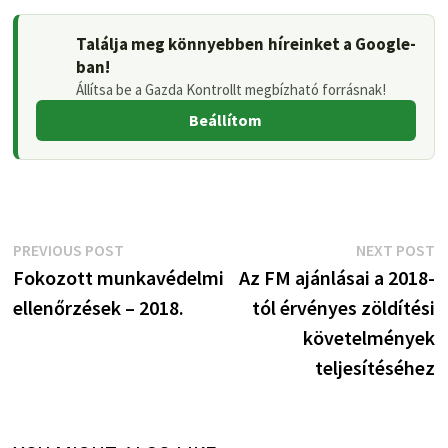
Találja meg könnyebben híreinket a Google-
ban!
Állítsa be a Gazda Kontrollt megbízható forrásnak!
Beállítom
Bejegyzés
Previous
N
PREVIOUS POST
NEXT POST
post:
p
Fokozott munkavédelmi
Az FM ajánlásai a 2018-
navigáció
ellenőrzések – 2018.
tól érvényes zöldítési
követelmények
teljesítéséhez