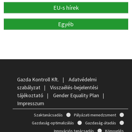
EU-s hírek
Egyéb
Gazda Kontroll Kft.
|
Adatvédelmi
szabályzat
|
Visszaélés-bejelentési
tájékoztató
|
Gender Equality Plan
|
Impresszum
Szaktanácsadás
Pályázati menedzsment
Gazdaság-optimalizálás
Gazdaság-átadás
Innovációs tanácsadás
Könyvelés