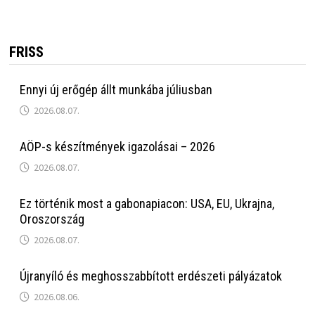
FRISS
Ennyi új erőgép állt munkába júliusban
2026.08.07.
AÖP-s készítmények igazolásai – 2026
2026.08.07.
Ez történik most a gabonapiacon: USA, EU, Ukrajna,
Oroszország
2026.08.07.
Újranyíló és meghosszabbított erdészeti pályázatok
2026.08.06.