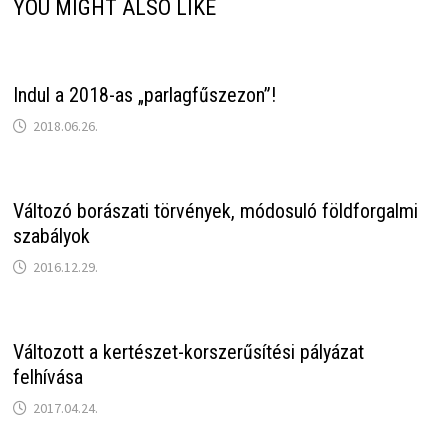
YOU MIGHT ALSO LIKE
Indul a 2018-as „parlagfűszezon”!
2018.06.26.
Változó borászati törvények, módosuló földforgalmi
szabályok
2016.12.29.
Változott a kertészet-korszerűsítési pályázat
felhívása
2017.04.24.