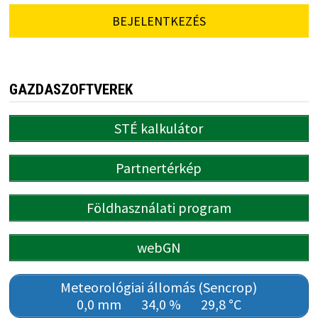
BEJELENTKEZÉS
GAZDASZOFTVEREK
STÉ kalkulátor
Partnertérkép
Földhasználati program
webGN
Meteorológiai állomás (Sencrop)
0,0 mm
34,0 %
29,8 °C