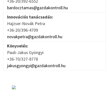
+36-20/392-6552
bardocztamas@gazdakontroll.hu
Innovációs tanácsadás:
Hajzser-Novák Petra
+36-20/396-4709
novakpetra@gazdakontroll.hu
Könyvelés:
Pauli-Jakus Gyöngyi
+36-70/327-8778
jakusgyongyi@gazdakontroll.hu