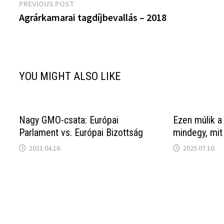
Bejegyzés
Previous
PREVIOUS POST
post:
Agrárkamarai tagdíjbevallás – 2018
navigáció
YOU MIGHT ALSO LIKE
Nagy GMO-csata: Európai
Ezen múlik a
Parlament vs. Európai Bizottság
mindegy, mit
2021.04.16.
2025.07.10.