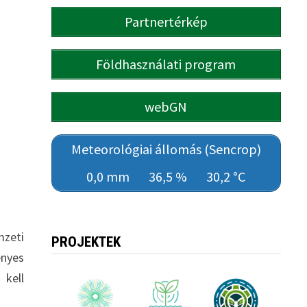
Partnertérkép
Földhasználati program
webGN
Meteorológiai állomás (Sencrop)
0,0 mm
36,5 %
30,2 °C
zeti
PROJEKTEK
ényes
 kell