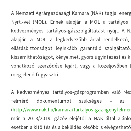
A Nemzeti Agrárgazdasági Kamara (NAK) tagjai energ
Nyrt.-vel (MOL). Ennek alapján a MOL a tartályos
kedvezményes tartályos-gázszolgáltatást nyújt. A NA
alapján a MOL a legkedvezőbb árral rendelkező, 
ellátásbiztonságot leginkább garantáló szolgálta
kiszámíthatóságot, kényelmet, gyors ügyintézést és ked
vonatkozó szerződése lejárt, vagy a közeljövőben le
megjelenő fogyasztó.
A kedvezményes tartályos-gázprogramban való rész
felmérő dokumentumot szükséges – az e-i
(
http://www.nak.hu/kamara/tartalyos-gaz-igenyfelme
már a 2018/2019. gázév elejétől a NAK által ajánlo
esetben a kitöltés és a beküldés később is elvégezhet