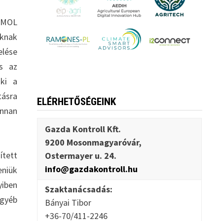
a MOL
oknak
elése
és az
aki a
tásra
ELÉRHETŐSÉGEINK
onnan
Gazda Kontroll Kft.
9200 Mosonmagyaróvár,
ített
Ostermayer u. 24.
info@gazdakontroll.hu
niük
yiben
Szaktanácsadás:
Egyéb
Bányai Tibor
+36-70/411-2246