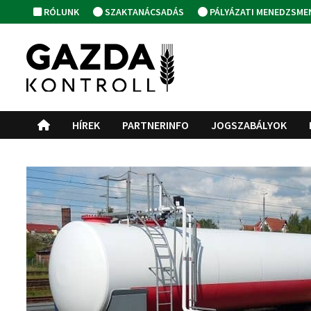
Skip
RÓLUNK
SZAKTANÁCSADÁS
PÁLYÁZATI MENEDZSME
to
content
HÍREK
PARTNERINFO
JOGSZABÁLYOK