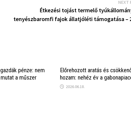
NEXT 
Étkezési tojást termelő tyúkállomán
tenyészbaromfi fajok állatjóléti támogatása – 
 gazdák pénze: nem
Előrehozott aratás és csökken
 mutat a műszer
hozam: nehéz év a gabonapiac
2026.06.18.