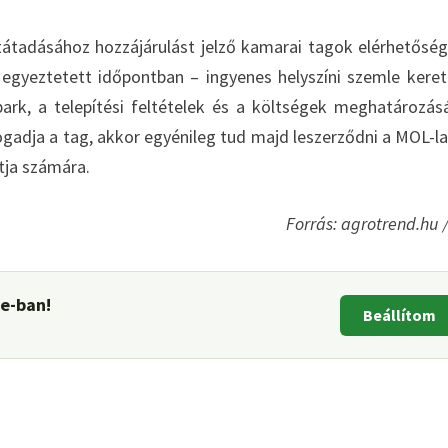
tátadásához hozzájárulást jelző kamarai tagok elérhetőség
gyeztetett időpontban – ingyenes helyszíni szemle kere
rk, a telepítési feltételek és a költségek meghatározás
gadja a tag, akkor egyénileg tud majd leszerződni a MOL-lal
tja számára.
Forrás: agrotrend.hu 
le-ban!
Beállítom