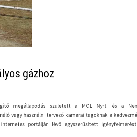
tályos gázhoz
segítő megállapodás született a MOL Nyrt. és a Nem
ználó vagy használni tervező kamarai tagoknak a kedvezm
nternetes portálján lévő egyszerűsített igényfelmérést