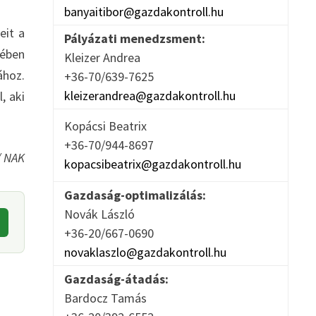
banyaitibor@gazdakontroll.hu
eit a
Pályázati menedzsment:
tében
Kleizer Andrea
ához.
+36-70/639-7625
kleizerandrea@gazdakontroll.hu
, aki
Kopácsi Beatrix
+36-70/944-8697
/ NAK
kopacsibeatrix@gazdakontroll.hu
Gazdaság-optimalizálás:
Novák László
+36-20/667-0690
novaklaszlo@gazdakontroll.hu
Gazdaság-átadás:
Bardocz Tamás