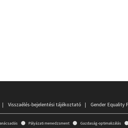
|
Visszaélés-bejelentési tájékoztató
|
Gender Equality 
anácsadás
Pályázati menedzsment
Gazdaság-optimalizálás