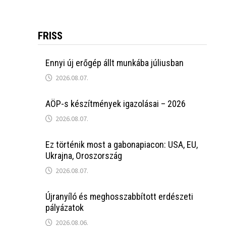
FRISS
Ennyi új erőgép állt munkába júliusban
2026.08.07.
AÖP-s készítmények igazolásai – 2026
2026.08.07.
Ez történik most a gabonapiacon: USA, EU,
Ukrajna, Oroszország
2026.08.07.
Újranyíló és meghosszabbított erdészeti
pályázatok
2026.08.06.