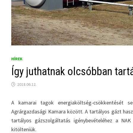
HÍREK
Így juthatnak olcsóbban tar
2018.06.12.
A kamarai tagok energiaköltség-csökkentését 
Agrárgazdasági Kamara között. A tartályos gázt has
tartályos gázszolgáltatás igénybevételéhez a NAK i
kitölteniük.