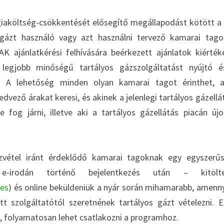
iaköltség-csökkentését elősegítő megállapodást kötött 
 gázt használó vagy azt használni tervező kamarai tag
K ajánlatkérési felhívására beérkezett ajánlatok kiérték
legjobb minőségű tartályos gázszolgáltatást nyújtó 
tó. A lehetőség minden olyan kamarai tagot érinthet, 
vező árakat keresi, és akinek a jelenlegi tartályos gázellá
 fog járni, illetve aki a tartályos gázellátás piacán új
vétel iránt érdeklődő kamarai tagoknak egy egyszerűs
rodán történő bejelentkezés után – kitölte
res
) és online beküldeniük a nyár során mihamarabb, amenn
tt szolgáltatótól szeretnének tartályos gázt vételezni. 
ő, folyamatosan lehet csatlakozni a programhoz.