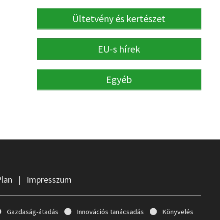
Ültetvény és kertészet
EU-s hírek
Egyéb
Plan
|
Impresszum
Gazdaság-átadás
Innovációs tanácsadás
Könyvelés