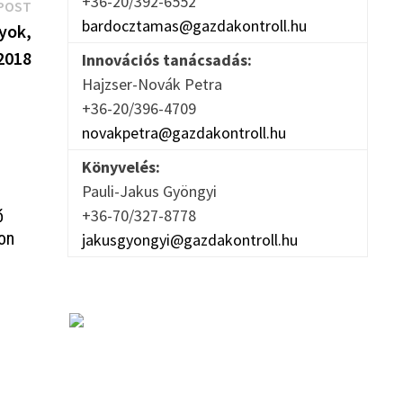
+36-20/392-6552
Next
POST
bardocztamas@gazdakontroll.hu
post:
yok,
2018
Innovációs tanácsadás:
Hajzser-Novák Petra
+36-20/396-4709
novakpetra@gazdakontroll.hu
Könyvelés:
Pauli-Jakus Gyöngyi
+36-70/327-8778
ő
on
jakusgyongyi@gazdakontroll.hu