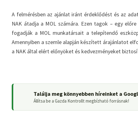
A felmérésben az ajánlat iránt érdeklődést és az ada
NAK átadja a MOL számára. Ezen tagok – egy előre e
fogadják a MOL munkatársait a telepítendő eszközpa
Amennyiben a szemle alapján készített árajánlatot elfo
a NAK által elért előnyöket és kedvezményeket biztosí
Találja meg könnyebben híreinket a Goog
Állítsa be a Gazda Kontrollt megbízható forrásnak!