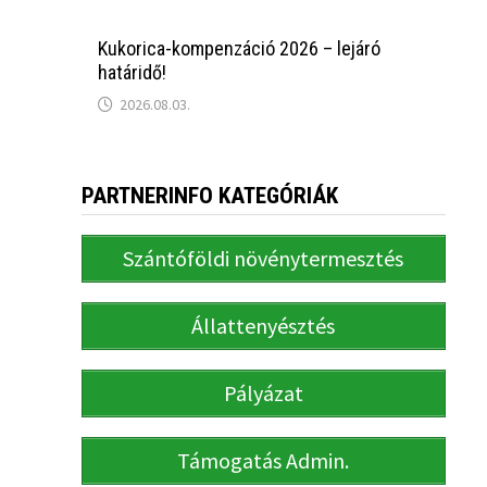
Kukorica-kompenzáció 2026 – lejáró
határidő!
2026.08.03.
PARTNERINFO KATEGÓRIÁK
Szántóföldi növénytermesztés
Állattenyésztés
Pályázat
Támogatás Admin.