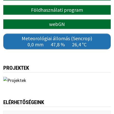
Földhasználati program
webGN
Meteorológiai állomás (Sencrop)
0,0 mm
47,8 %
26,4 °C
PROJEKTEK
ELÉRHETŐSÉGEINK