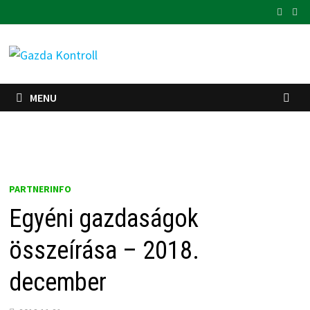
Skip
to
content
MENU
PARTNERINFO
Egyéni gazdaságok
összeírása – 2018.
december