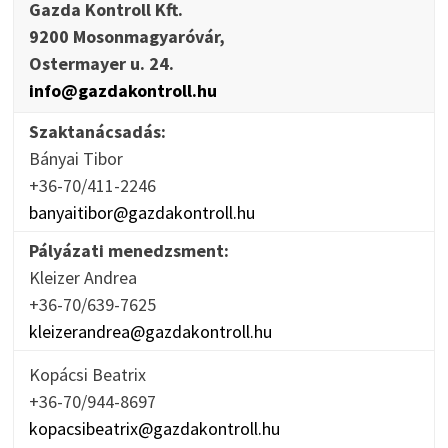
Gazda Kontroll Kft.
9200 Mosonmagyaróvár,
Ostermayer u. 24.
info@gazdakontroll.hu
Szaktanácsadás:
Bányai Tibor
+36-70/411-2246
banyaitibor@gazdakontroll.hu
Pályázati menedzsment:
Kleizer Andrea
+36-70/639-7625
kleizerandrea@gazdakontroll.hu
Kopácsi Beatrix
+36-70/944-8697
kopacsibeatrix@gazdakontroll.hu