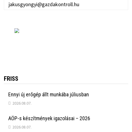
jakusgyongyi@gazdakontroll.hu
FRISS
Ennyi új erőgép állt munkába júliusban
2026.08.07.
AÖP-s készítmények igazolásai – 2026
2026.08.07.