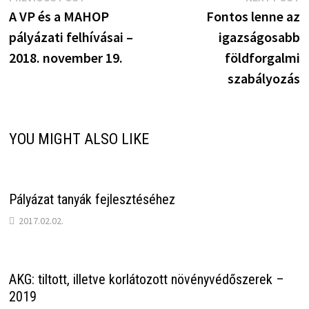
Bejegyzés
post:
p
A VP és a MAHOP
Fontos lenne az
navigáció
pályázati felhívásai –
igazságosabb
2018. november 19.
földforgalmi
szabályozás
YOU MIGHT ALSO LIKE
Pályázat tanyák fejlesztéséhez
2017.02.02.
AKG: tiltott, illetve korlátozott növényvédőszerek –
2019