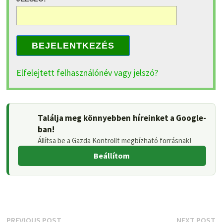
BEJELENTKEZÉS
Elfelejtett felhasználónév vagy jelszó?
Találja meg könnyebben híreinket a Google-
ban!
Állítsa be a Gazda Kontrollt megbízható forrásnak!
Beállítom
Previous
N
PREVIOUS POST
NEXT POST