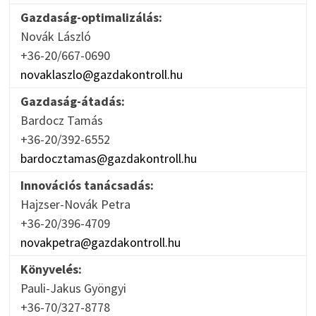
Gazdaság-optimalizálás:
Novák László
+36-20/667-0690
novaklaszlo@gazdakontroll.hu
Gazdaság-átadás:
Bardocz Tamás
+36-20/392-6552
bardocztamas@gazdakontroll.hu
Innovációs tanácsadás:
Hajzser-Novák Petra
+36-20/396-4709
novakpetra@gazdakontroll.hu
Könyvelés:
Pauli-Jakus Gyöngyi
+36-70/327-8778