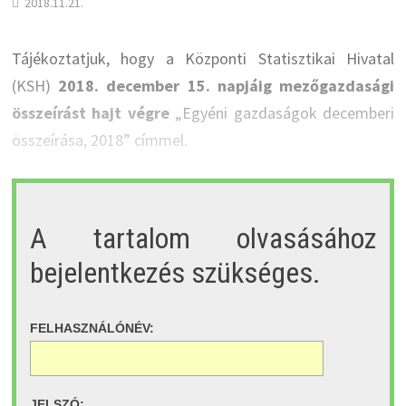
2018.11.21.
Tájékoztatjuk, hogy a Központi Statisztikai Hivatal
(KSH)
2018. december 15. napjáig mezőgazdasági
összeírást hajt végre
„Egyéni gazdaságok decemberi
összeírása, 2018” címmel.
A tartalom olvasásához
bejelentkezés szükséges.
FELHASZNÁLÓNÉV:
JELSZÓ: