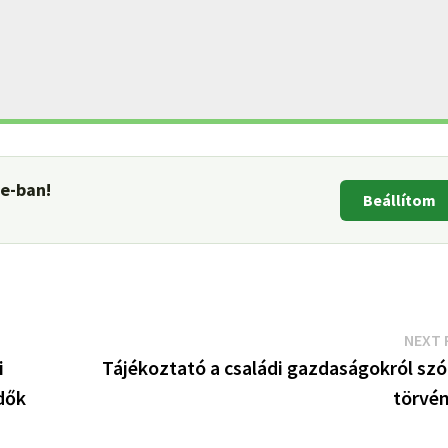
le-ban!
Beállítom
NEXT 
i
Tájékoztató a családi gazdaságokról szó
dők
törvén