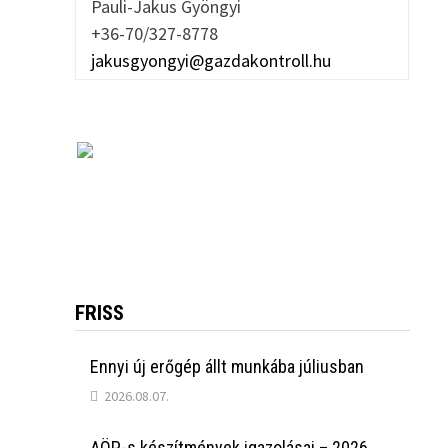
Pauli-Jakus Gyöngyi
+36-70/327-8778
jakusgyongyi@gazdakontroll.hu
FRISS
Ennyi új erőgép állt munkába júliusban
2026.08.07.
AÖP-s készítmények igazolásai – 2026