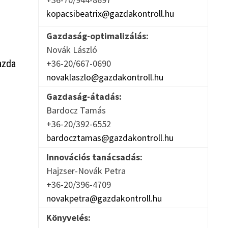
kopacsibeatrix@gazdakontroll.hu
Gazdaság-optimalizálás:
Novák László
azda
+36-20/667-0690
novaklaszlo@gazdakontroll.hu
Gazdaság-átadás:
Bardocz Tamás
+36-20/392-6552
bardocztamas@gazdakontroll.hu
Innovációs tanácsadás:
Hajzser-Novák Petra
+36-20/396-4709
novakpetra@gazdakontroll.hu
Könyvelés: