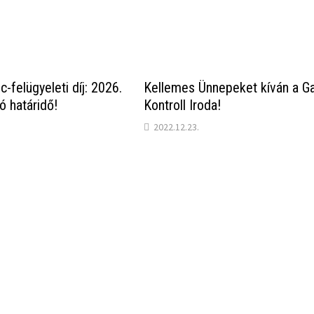
c-felügyeleti díj: 2026.
Kellemes Ünnepeket kíván a G
ró határidő!
Kontroll Iroda!
2022.12.23.