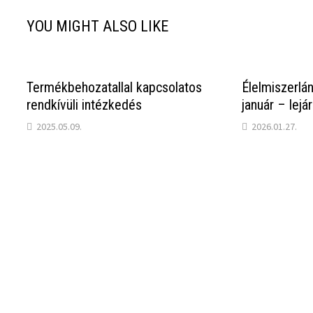
YOU MIGHT ALSO LIKE
Termékbehozatallal kapcsolatos
Élelmiszerlán
rendkívüli intézkedés
január – lejá
2025.05.09.
2026.01.27.