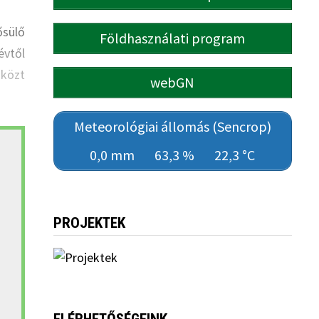
ősülő
Földhasználati program
évtől
 közt
webGN
Meteorológiai állomás (Sencrop)
0,0 mm
63,3 %
22,3 °C
PROJEKTEK