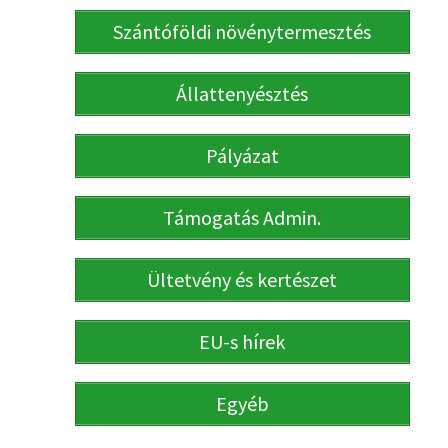
Szántóföldi növénytermesztés
Állattenyésztés
Pályázat
Támogatás Admin.
Ültetvény és kertészet
EU-s hírek
Egyéb