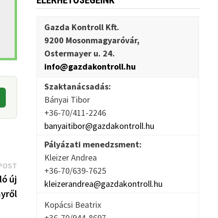
ELÉRHETŐSÉGEINK
Gazda Kontroll Kft.
9200 Mosonmagyaróvár,
Ostermayer u. 24.
info@gazdakontroll.hu
Szaktanácsadás:
Bányai Tibor
+36-70/411-2246
banyaitibor@gazdakontroll.hu
Pályázati menedzsment:
Kleizer Andrea
Next
POST
+36-70/639-7625
post:
ló új
kleizerandrea@gazdakontroll.hu
yről
Kopácsi Beatrix
+36-70/944-8697