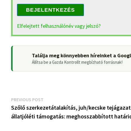
BEJELENTKEZÉS
Elfelejtett felhasználónév vagy jelszó?
Találja meg könnyebben híreinket a Goog
Állítsa be a Gazda Kontrollt megbízható forrásnak!
Bejegyzés
Previous
PREVIOUS POST
post:
Szőlő szerkezetátalakítás, juh/kecske tejágazat
navigáció
állatjóléti támogatás: meghosszabbított határi