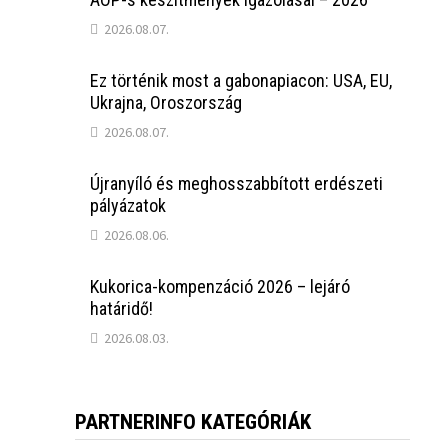
2026.08.07.
Ez történik most a gabonapiacon: USA, EU,
Ukrajna, Oroszország
2026.08.07.
Újranyíló és meghosszabbított erdészeti
pályázatok
2026.08.06.
Kukorica-kompenzáció 2026 – lejáró
határidő!
2026.08.03.
PARTNERINFO KATEGÓRIÁK