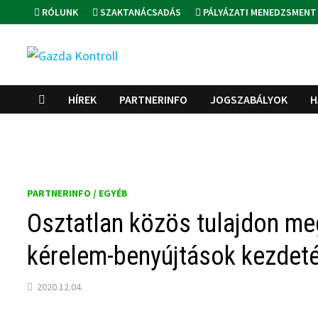
Skip
RÓLUNK
SZAKTANÁCSADÁS
PÁLYÁZATI MENEDZSMENT
to
content
HÍREK
PARTNERINFO
JOGSZABÁLYOK
H
PARTNERINFO / EGYÉB
Osztatlan közös tulajdon me
kérelem-benyújtások kezdet
2020.12.04.