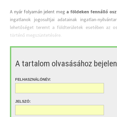
A nyár folyamán jelent meg
a földeken fennálló osz
ingatlanok jogosultjai adatainak ingatlan-nyilvánt
lehetőséget teremt a földterületek esetében az os
történő megszüntetésére.
A tartalom olvasásához bejele
FELHASZNÁLÓNÉV:
JELSZÓ: