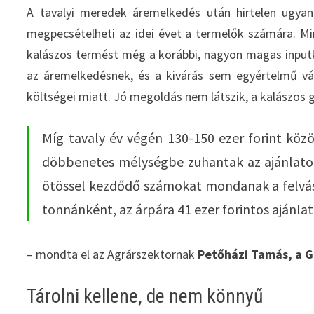
A tavalyi meredek áremelkedés után hirtelen ugyan
megpecsételheti az idei évet a termelők számára. Mi
kalászos termést még a korábbi, nagyon magas inputkö
az áremelkedésnek, és a kivárás sem egyértelmű vál
költségei miatt. Jó megoldás nem látszik, a kalászos
Míg tavaly év végén 130-150 ezer forint köz
döbbenetes mélységbe zuhantak az ajánlato
ötössel kezdődő számokat mondanak a felvásá
tonnánként, az árpára 41 ezer forintos ajánla
– mondta el az Agrárszektornak
Petőházi Tamás, a 
Tárolni kellene, de nem könnyű