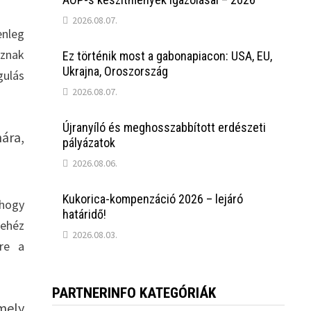
2026.08.07.
enleg
oznak
Ez történik most a gabonapiacon: USA, EU,
Ukrajna, Oroszország
gulás
2026.08.07.
Újranyíló és meghosszabbított erdészeti
ára,
pályázatok
2026.08.06.
Kukorica-kompenzáció 2026 – lejáró
 hogy
határidő!
nehéz
2026.08.03.
ére a
PARTNERINFO KATEGÓRIÁK
amely