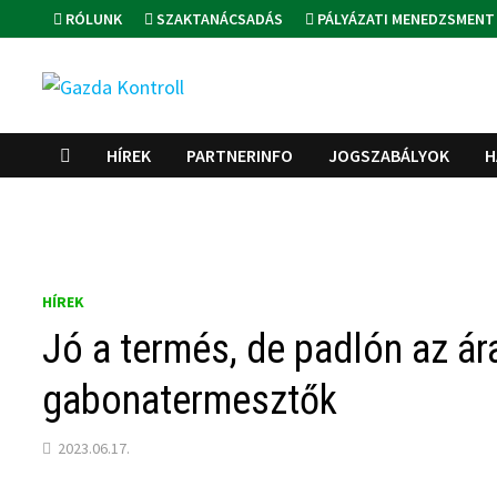
Skip
RÓLUNK
SZAKTANÁCSADÁS
PÁLYÁZATI MENEDZSMENT
to
content
HÍREK
PARTNERINFO
JOGSZABÁLYOK
H
HÍREK
Jó a termés, de padlón az ára
gabonatermesztők
2023.06.17.