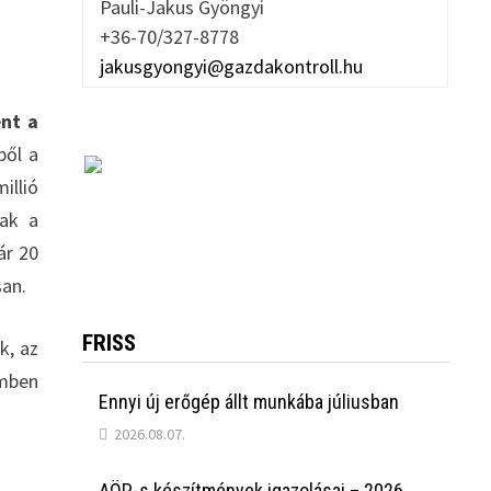
Pauli-Jakus Gyöngyi
+36-70/327-8778
jakusgyongyi@gazdakontroll.hu
nt a
ből a
illió
nak a
ár 20
san.
FRISS
k, az
emben
Ennyi új erőgép állt munkába júliusban
2026.08.07.
AÖP-s készítmények igazolásai – 2026