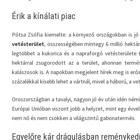
Érik a kínálati piac
Pótsa Zsófia kiemelte: a környező országokban is jó
vetésterület
, összességében mintegy 6 millió hektár
legtöbbet a kukorica és a napraforgó vetésterülete 
hektárral zsugorodott az a terület, ahonnan termé
kalászosok is. A napokban megjelent hírek meg is erős
százalékkal kisebb lehet a vártnál, mivel a háború, a v
Oroszországban a tavalyi, nagyon jó év után idén ném
Európai Unióban viszont jobb a helyzet, mint egy évvel
nem nő és nem csökken a világszintű gabonatermés.
Egyelőre kár drágulásban reményked