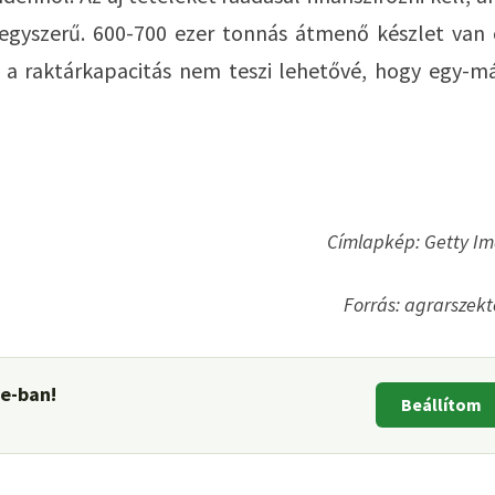
gyszerű. 600-700 ezer tonnás átmenő készlet van 
 a raktárkapacitás nem teszi lehetővé, hogy egy-má
Címlapkép: Getty I
Forrás: agrarszekt
le-ban!
Beállítom