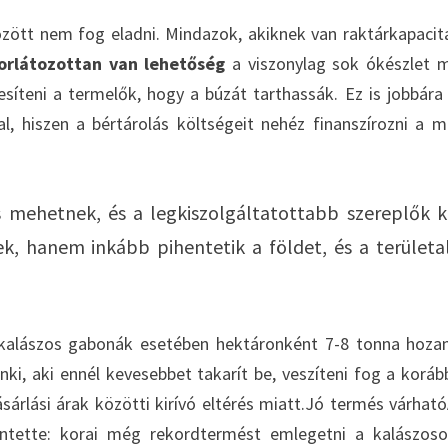
özött nem fog eladni. Mindazok, akiknek van raktárkapacit
korlátozottan van lehetőség
a viszonylag sok ókészlet m
síteni a termelők, hogy a búzát tarthassák. Ez is jobbára
al, hiszen a bértárolás költségeit nehéz finanszírozni a 
s mehetnek, és a legkiszolgáltatottabb szereplők k
k, hanem inkább pihentetik a földet, és a területa
n a kalászos gabonák esetében hektáronként 7-8 tonna hoz
nki, aki ennél kevesebbet takarít be, veszíteni fog a koráb
árlási árak közötti kirívó eltérés miatt.Jó termés várhat
entette: korai még rekordtermést emlegetni a kalászos