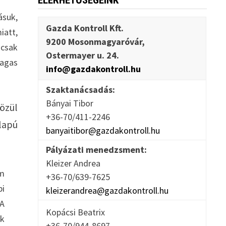
ELÉRHETŐSÉGEINK
ásuk,
Gazda Kontroll Kft.
iatt,
9200 Mosonmagyaróvár,
 csak
Ostermayer u. 24.
magas
info@gazdakontroll.hu
Szaktanácsadás:
Bányai Tibor
özül
+36-70/411-2246
lapú
banyaitibor@gazdakontroll.hu
Pályázati menedzsment:
Kleizer Andrea
am
+36-70/639-7625
bi
kleizerandrea@gazdakontroll.hu
óA
Kopácsi Beatrix
ok
+36-70/944-8697