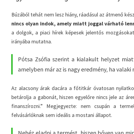
Búzából tehát nem lesz hiány, ráadásul az átmenő készl
nincs olyan indok, amely miatt joggal várható le
a dolgok, a piaci hírek képesek jelentős mozgásokat 
irányába mutatna.
Pótsa Zsófia szerint a kialakult helyzet mi
amelyben már az is nagy eredmény, ha valaki nu
Az alacsony árak dacára a főtitkár óvatosan nyilatk
betárolja a gabonát, hiszen egyelőre nincs jele az 
finanszírozni.” Megjegyezte: nem csupán a terme
felvásárlóknak sem ideális a mostani állapot.
Nehéz eladni a termést, hiszen bőven van mind