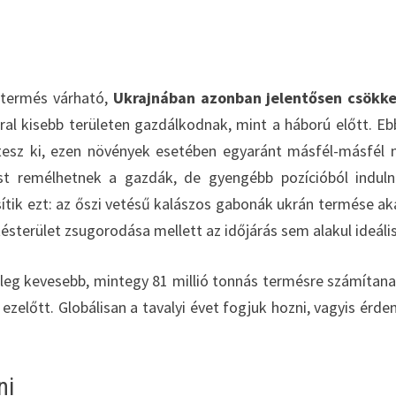
 termés várható,
Ukrajnában azonban jelentősen csökke
ral kisebb területen gazdálkodnak, mint a háború előtt. Eb
tesz ki, ezen növények esetében egyaránt másfél-másfél m
st remélhetnek a gazdák, de gyengébb pozícióból indul
ítik ezt: az őszi vetésű kalászos gabonák ukrán termése ak
etésterület zsugorodása mellett az időjárás sem alakul ideáli
ileg kevesebb, mintegy 81 millió tonnás termésre számítana
 ezelőtt. Globálisan a tavalyi évet fogjuk hozni, vagyis érd
ni