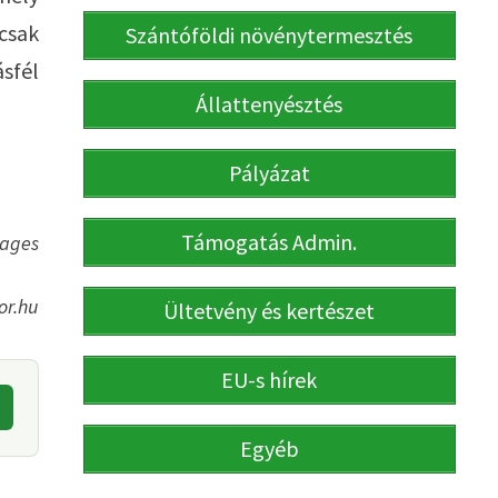
csak
Szántóföldi növénytermesztés
sfél
Állattenyésztés
Pályázat
Támogatás Admin.
mages
or.hu
Ültetvény és kertészet
EU-s hírek
Egyéb