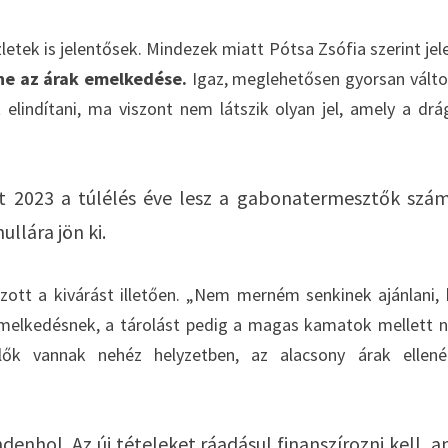
etek is jelentősek. Mindezek miatt Pótsa Zsófia szerint jel
nne az árak emelkedése.
Igaz, meglehetősen gyorsan vált
elindítani, ma viszont nem látszik olyan jel, amely a drá
att 2023 a túlélés éve lesz a gabonatermesztők szám
llára jön ki.
ozott a kivárást illetően. „Nem merném senkinek ajánlani,
áremelkedésnek, a tárolást pedig a magas kamatok mellett 
lők vannak nehéz helyzetben, az alacsony árak ellen
enhol. Az új tételeket ráadásul finanszírozni kell, 