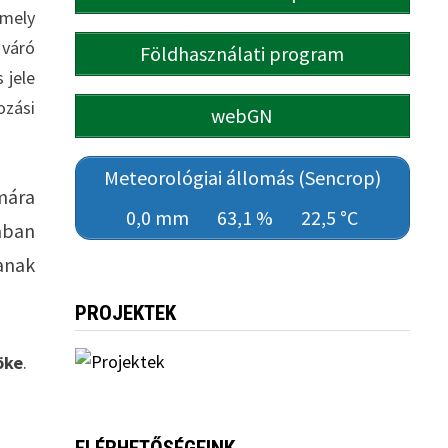
amely
 váró
Földhasználati program
 jele
ozási
webGN
Meteorológiai állomás (Sencrop)
mára
0,0 mm
63,1 %
22,5 °C
ában
anak
PROJEKTEK
öke
.