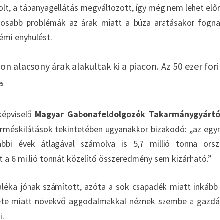
olt, a tápanyagellátás megváltozott, így még nem lehet elő
lyosabb problémák az árak miatt a búza aratásakor fogn
émi enyhülést.
on alacsony árak alakultak ki a piacon. Az 50 ezer for
a
 képviselő
Magyar Gabonafeldolgozók Takarmánygyártó
rméskilátások tekintetében ugyanakkor bizakodó: „az egym
bbi évek átlagával számolva is 5,7 millió tonna orsz
t a 6 millió tonnát közelítő összeredmény sem kizárható.”
zaléka jónak számított, azóta a sok csapadék miatt inkább
enléte miatt növekvő aggodalmakkal néznek szembe a gazdá
i.