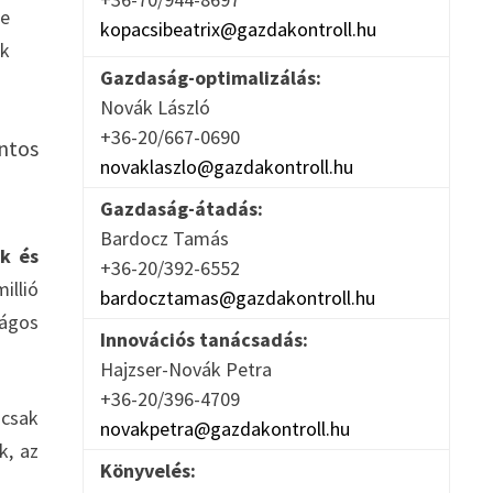
re
kopacsibeatrix@gazdakontroll.hu
ak
Gazdaság-optimalizálás:
Novák László
+36-20/667-0690
intos
novaklaszlo@gazdakontroll.hu
Gazdaság-átadás:
Bardocz Tamás
k és
+36-20/392-6552
illió
bardocztamas@gazdakontroll.hu
ágos
Innovációs tanácsadás:
Hajzser-Novák Petra
+36-20/396-4709
 csak
novakpetra@gazdakontroll.hu
k, az
Könyvelés: