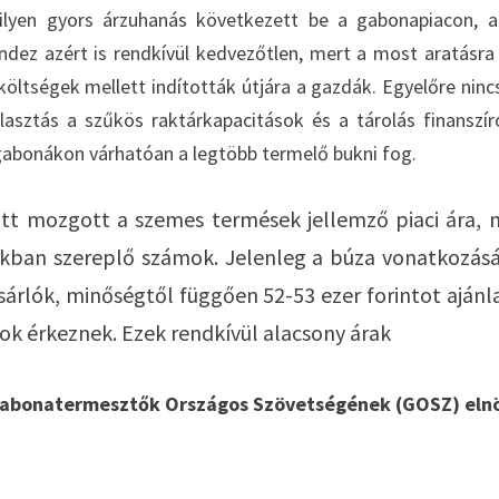
ilyen gyors árzuhanás következett be a gabonapiacon, 
ndez azért is rendkívül kedvezőtlen, mert a most aratásra
ltségek mellett indították útjára a gazdák. Egyelőre nincs
asztás a szűkös raktárkapacitások és a tárolás finanszír
 gabonákon várhatóan a legtöbb termelő bukni fog.
ött mozgott a szemes termések jellemző piaci ára, 
kban szereplő számok. Jelenleg a búza vonatkozás
rlók, minőségtől függően 52-53 ezer forintot ajánl
tok érkeznek. Ezek rendkívül alacsony árak
Gabonatermesztők Országos Szövetségének (GOSZ) eln