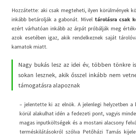
Hozzátette: aki csak megteheti, ilyen körülmények k
inkább betárolják a gabonát. Mivel
tárolásra csak 
ezért várhatóan inkább az árpát próbálják meg értéke
azok esetében igaz, akik rendelkeznek saját tárolóv
kamatok miatt.
Nagy bukás lesz az idei év, többen tönkre i
sokan lesznek, akik ősszel inkább nem vetne
támogatásra alapoznak
– jelentette ki az elnök. A jelenlegi helyzetbe
körül alakulhat idén a fedezeti pont, vagyis minde
magas inputköltségek és a mostani alacsony felvás
terméskilátásokról szólva Petőházi Tamás kijel