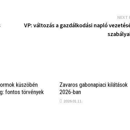
NEXT 
s
VP: változás a gazdálkodási napló vezetés
szabálya
eformok küszöbén
Zavaros gabonapiaci kilátások
: fontos törvények
2026-ban
2026.01.11.