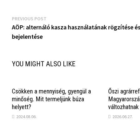
Bejegyzés
Previous
PREVIOUS POST
post:
AÖP: alternáló kasza használatának rögzítése é
navigáció
bejelentése
YOU MIGHT ALSO LIKE
Csökken a mennyiség, gyengül a
Őszi agrárr
minőség. Mit termeljünk búza
Magyarország
helyett?
változhatnak
2024.08.06.
2026.06.27.