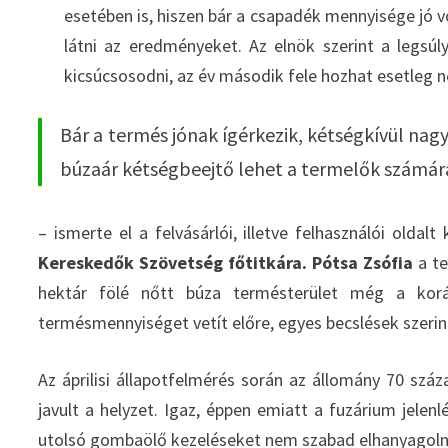
esetében is, hiszen bár a csapadék mennyisége jó v
látni az eredményeket. Az elnök szerint a legsú
kicsúcsosodni, az év második fele hozhat esetleg n
Bár a termés jónak ígérkezik, kétségkívül nagy
búzaár kétségbeejtő lehet a termelők számár
– ismerte el a felvásárlói, illetve felhasználói oldalt
Kereskedők Szövetség főtitkára. Pótsa Zsófia
a te
hektár fölé nőtt búza termésterület még a korá
termésmennyiséget vetít előre, egyes becslések szerin
Az áprilisi állapotfelmérés során az állomány 70 szá
javult a helyzet. Igaz, éppen emiatt a fuzárium jel
utolsó gombaölő kezeléseket nem szabad elhanyagoln