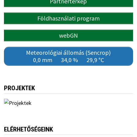
Partnertérkép
Földhasználati program
webGN
Meteorológiai állomás (Sencrop)
0,0 mm
34,0 %
29,9 °C
PROJEKTEK
ELÉRHETŐSÉGEINK