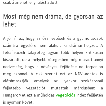
csak átmeneti enyhülést adott.
Most még nem dráma, de gyorsan az
lehet
A jó hír az, hogy az őszi vetések és a gyümölcsösök
számára egyelőre nem alakult ki drámai helyzet. A
felszínközeli talajréteg ugyan több helyen kritikusan
kiszáradt, de a mélyebb rétegekben még maradt annyi
nedvesség, hogy a növények fejlődése ne torpanjon
meg azonnal. A cikk szerint ezt az NDVI-adatok is
alátámasztják, amelyek az ilyenkor szokásosnál
fejlettebb vegetációt mutattak márciusban; a
HungaroMet ezt a műholdas
vegetációs
index felületén
is nyomon követi.