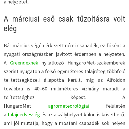
a helyzetet.
A márciusi eső csak tűzoltásra volt
elég
Bár március végén érkezett némi csapadék, ez főként a
nyugati országrészben javított érdemben a helyzeten.
A
Greendexnek
nyilatkozó HungaroMet-szakemberek
szerint nyugaton a felső egyméteres talajréteg többfelé
telítettségközeli állapotba került, míg az Alföldön
továbbra is 40–60 milliméteres vízhiány maradt a
telítettséghez képest. A
HungaroMet
agrometeorológiai
felületén
a
talajnedvesség
és az aszályhelyzet külön is követhető,
ami jól mutatja, hogy a mostani csapadék sok helyen