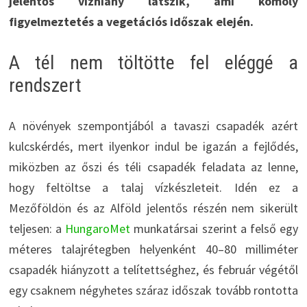
jelentős vízhiány látszik, ami komoly
figyelmeztetés a vegetációs időszak elején.
A tél nem töltötte fel eléggé a
rendszert
A növények szempontjából a tavaszi csapadék azért
kulcskérdés, mert ilyenkor indul be igazán a fejlődés,
miközben az őszi és téli csapadék feladata az lenne,
hogy feltöltse a talaj vízkészleteit. Idén ez a
Mezőföldön és az Alföld jelentős részén nem sikerült
teljesen: a
HungaroMet
munkatársai szerint a felső egy
méteres talajrétegben helyenként 40–80 milliméter
csapadék hiányzott a telítettséghez, és február végétől
egy csaknem négyhetes száraz időszak tovább rontotta