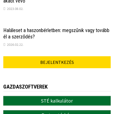
akadt vevő
2023.08.02.
Haláleset a haszonbérletben: megszűnik vagy tovább
él a szerződés?
2026.02.22.
BEJELENTKEZÉS
GAZDASZOFTVEREK
STÉ kalkulátor