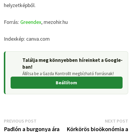
helyzetképből.
Forrás:
Greendex
, mezohir.hu
Indexkép: canva.com
Találja meg könnyebben híreinket a Google-
ban!
Állítsa be a Gazda Kontrollt megbízható forrásnak!
Beállítom
Bejegyzés
Previous
N
PREVIOUS POST
NEXT POST
post:
p
Padlón a burgonya ára
Körkörös bioökonómia a