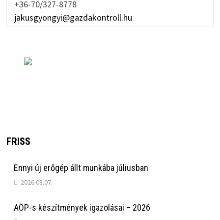
+36-70/327-8778
jakusgyongyi@gazdakontroll.hu
FRISS
Ennyi új erőgép állt munkába júliusban
2026.08.07.
AÖP-s készítmények igazolásai – 2026