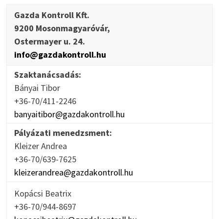
Gazda Kontroll Kft.
9200 Mosonmagyaróvár,
Ostermayer u. 24.
info@gazdakontroll.hu
Szaktanácsadás:
Bányai Tibor
+36-70/411-2246
banyaitibor@gazdakontroll.hu
Pályázati menedzsment:
Kleizer Andrea
+36-70/639-7625
kleizerandrea@gazdakontroll.hu
Kopácsi Beatrix
+36-70/944-8697