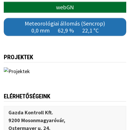
webGN
Meteorológiai állomás (Sencrop)
0,0 mm
62,9 %
22,1 °C
PROJEKTEK
ELÉRHETŐSÉGEINK
Gazda Kontroll Kft.
9200 Mosonmagyaróvár,
Ostermayer u. 24.