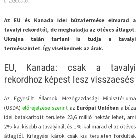
2026.06.08.
Az EU és Kanada idei búzatermése elmarad a
tavalyi rekordtól, de meghaladja az ötéves átlagot.
Ukrajna talán tartani is tudja a tavalyi
termésszintet. Így viselkednek az árak.
EU, Kanada: csak a tavalyi
rekordhoz képest lesz visszaesés
Az Egyesült Államok Mezőgazdasági Minisztériuma
(USDA)
előrejelzése szerint
az
Európai Unióban
a búza
idei betakarított területe 23,6 millió hektár lehet, ami
2%-kal kisebb a tavalyinál, és 1%-kal marad el az ötéves
átlagtól. Kifagyási károk csak kis területen fordultak