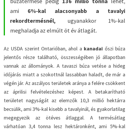
búzatermése pedig
136 millió tonna
lehet,
ami
6%-kal alacsonyabb a tavalyi
rekordtermésnél,
ugyanakkor 1%-kal
meghaladja az elmúlt öt év átlagát.
Az USDA szerint Ontarióban, ahol a
kanadai
őszi búza
jelentős része található, összességében jó állapotban
vannak az állományok. A tavaszi búza vetése a hideg
időjárás miatt a szokottnál lassabban haladt, de már a
végén jár. Az aszályos területek aránya a felére csökkent
az áprilisi felvételezéshez képest. A betakarítható
területet nagyságát az elemzők 10,3 millió hektárra
becsülik, ami 3%-kal kisebb a tavalyinál, és gyakorlatilag
megegyezik az ötéves átlaggal. A termésátlag
várhatóan 3,4 tonna lesz hektáronként, ami 5%-kal