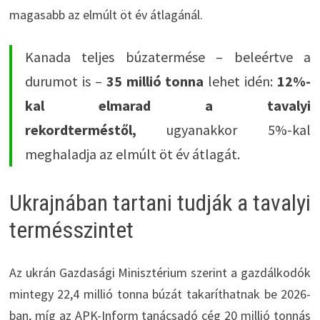
magasabb az elmúlt öt év átlagánál.
Kanada teljes búzatermése – beleértve a
durumot is –
35 millió tonna
lehet idén:
12%-
kal elmarad a tavalyi
rekordterméstől,
ugyanakkor 5%-kal
meghaladja az elmúlt öt év átlagát.
Ukrajnában tartani tudják a tavalyi
termésszintet
Az ukrán Gazdasági Minisztérium szerint a gazdálkodók
mintegy 22,4 millió tonna búzát takaríthatnak be 2026-
ban, míg az APK-Inform tanácsadó cég 20 millió tonnás