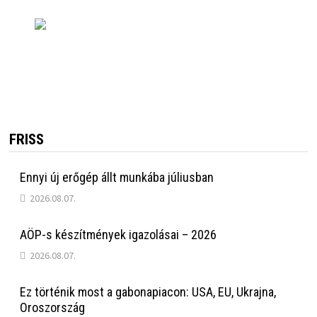
FRISS
Ennyi új erőgép állt munkába júliusban
2026.08.07.
AÖP-s készítmények igazolásai – 2026
2026.08.07.
Ez történik most a gabonapiacon: USA, EU, Ukrajna,
Oroszország