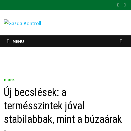
Skip
to
content
MENU
HÍREK
Új becslések: a
termésszintek jóval
stabilabbak, mint a búzaárak