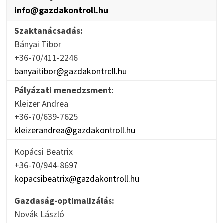
info@gazdakontroll.hu
Szaktanácsadás:
Bányai Tibor
+36-70/411-2246
banyaitibor@gazdakontroll.hu
Pályázati menedzsment:
Kleizer Andrea
+36-70/639-7625
kleizerandrea@gazdakontroll.hu
Kopácsi Beatrix
+36-70/944-8697
kopacsibeatrix@gazdakontroll.hu
Gazdaság-optimalizálás:
Novák László