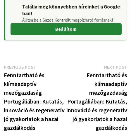
Találja meg könnyebben híreinket a Google-
ban!
Állítsa be a Gazda Kontrollt megbízható forrásnak!
Beállítom
Bejegyzés
Previous
N
PREVIOUS POST
NEXT POST
post:
p
Fenntartható és
Fenntartható és
navigáció
klímaadaptív
klímaadaptív
mezőgazdaság
mezőgazdaság
Portugáliában: Kutatás,
Portugáliában: Kutatás,
innováció és regeneratív
innováció és regeneratív
jó gyakorlatok a hazai
jó gyakorlatok a hazai
gazdálkodás
gazdálkodás