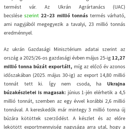
termést vár. Az Ukrán Agrártanács (UAC)
becslése
szerint
22–23 millió tonnás
termés várható,
ami nagyjából megegyezik a tavalyi, 23 millió tonnás
eredménnyel.
Az ukrán Gazdasági Minisztérium adatai szerint az
ország a 2025/26-os gazdasági évben május 25-ig
12,27
millió tonna búzát exportált,
míg az előző év azonos
időszakában (2025. május 30-ig) az export 14,80 millió
tonnát tett ki. Így nem csoda, ha
Ukrajna
búzakészletei is magasak:
június 1-jén elérhetik a 4,5
millió tonnát, szemben az egy évvel korábbi 2,6 millió
tonnával. A kereskedők már mintegy 3 millió tonna új
búzára kötöttek szerződést. A készlet és az előre
lekötött exportmennyiség nagysága arra utal, hogy a