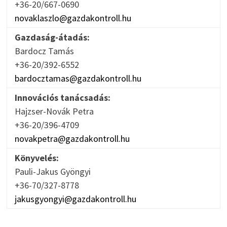
+36-20/667-0690
novaklaszlo@gazdakontroll.hu
Gazdaság-átadás:
Bardocz Tamás
+36-20/392-6552
bardocztamas@gazdakontroll.hu
Innovációs tanácsadás:
Hajzser-Novák Petra
+36-20/396-4709
novakpetra@gazdakontroll.hu
Könyvelés:
Pauli-Jakus Gyöngyi
+36-70/327-8778
jakusgyongyi@gazdakontroll.hu