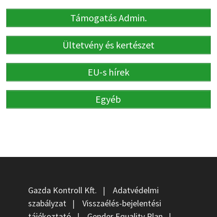
Támogatás Admin.
Ültetvény és kertészet
EU-s hírek
Egyéb
Gazda Kontroll Kft.
|
Adatvédelmi
szabályzat
|
Visszaélés-bejelentési
tájékoztató
|
Gender Equality Plan
|