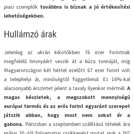
piaci szereplők
továbbra is bíznak a jó értékesítési
lehetőségekben.
Hullámzó árak
Jelenleg az ukrán kikötőkben 76 ezer forintnak
megfelelő hrivnyáért veszik át a búza tonnáját, míg
Magyarországon két héttel ezelőtt 67 ezer forint volt
a telephelyi ár, minőségtől függetlenül. Ez 16%-kal
alacsonyabb árszintet jelent a tavaly ilyenkor mértnél.
A
magas készletek, a megszokott mennyiségű
európai termés és az erős forint egyaránt szerepet
játszik abban, hogy most nem sokat ér a
gabona.
Párizsban a szeptemberi szállítású tételek ára
május 20.-tól folyamatos csökkenést mutat, már a 207