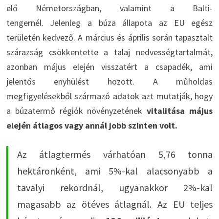
elő Németországban, valamint a Balti-
tengernél. Jelenleg a búza állapota az EU egész
területén kedvező. A március és április során tapasztalt
szárazság csökkentette a talaj nedvességtartalmát,
azonban május elején visszatért a csapadék, ami
jelentős enyhülést hozott. A műholdas
megfigyelésekből származó adatok azt mutatják, hogy
a búzatermő régiók növényzetének
vitalitása május
elején átlagos vagy annál jobb szinten volt.
Az átlagtermés várhatóan 5,76 tonna
hektáronként, ami 5%-kal alacsonyabb a
tavalyi rekordnál, ugyanakkor 2%-kal
magasabb az ötéves átlagnál. Az EU teljes