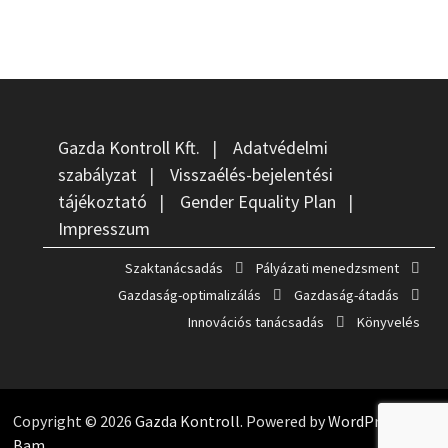
Gazda Kontroll Kft.
|
Adatvédelmi
szabályzat
|
Visszaélés-bejelentési
tájékoztató
|
Gender Equality Plan
|
Impresszum
Szaktanácsadás
Pályázati menedzsment
Gazdaság-optimalizálás
Gazdaság-átadás
Innovációs tanácsadás
Könyvelés
Copyright © 2026
Gazda Kontroll
. Powered by
WordPress
and
Bam
.