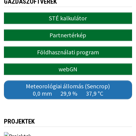
GAZDASZOFTVEREK
STÉ kalkulátor
Partnertérkép
Földhasználati program
webGN
Meteorológiai állomás (Sencrop)
0,0 mm
29,9 %
37,9 °C
PROJEKTEK