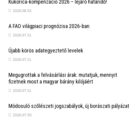
Kukorica-kompenzáció 2026 – lejáró határidő!
2026.08.03.
A FAO világpiaci prognózisa 2026-ban
2026.07.31.
Újabb körös adategyeztető levelek
2026.07.31.
Megugrottak a felvásárlási árak: mutatjuk, mennyit
fizetnek most a magyar bárány kilójáért
2026.07.31.
Módosuló szőlészeti jogszabályok, új borászati pályázat
2026.07.30.