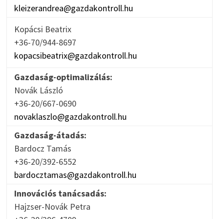
kleizerandrea@gazdakontroll.hu
Kopácsi Beatrix
+36-70/944-8697
kopacsibeatrix@gazdakontroll.hu
Gazdaság-optimalizálás:
Novák László
+36-20/667-0690
novaklaszlo@gazdakontroll.hu
Gazdaság-átadás:
Bardocz Tamás
+36-20/392-6552
bardocztamas@gazdakontroll.hu
Innovációs tanácsadás:
Hajzser-Novák Petra