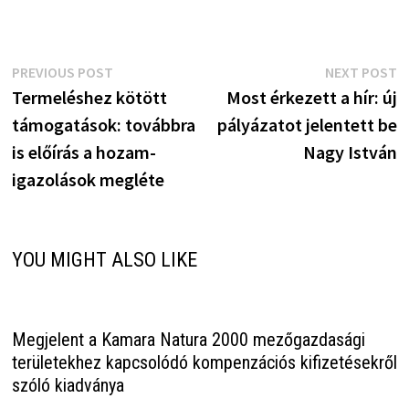
Bejegyzés
Previous
N
PREVIOUS POST
NEXT POST
post:
p
Termeléshez kötött
Most érkezett a hír: új
navigáció
támogatások: továbbra
pályázatot jelentett be
is előírás a hozam-
Nagy István
igazolások megléte
YOU MIGHT ALSO LIKE
Megjelent a Kamara Natura 2000 mezőgazdasági
területekhez kapcsolódó kompenzációs kifizetésekről
szóló kiadványa