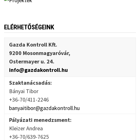
ELÉRHETŐSÉGEINK
Gazda Kontroll Kft.
9200 Mosonmagyaróvár,
Ostermayer u. 24.
info@gazdakontroll.hu
Szaktanácsadás:
Bányai Tibor
+36-70/411-2246
banyaitibor@gazdakontroll.hu
Pályázati menedzsment:
Kleizer Andrea
+36-70/639-7625