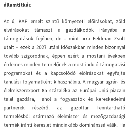
államtitkár.
Az új KAP emelt szintű környezeti előírásokat, zöld
elvárásokat támaszt a gazdálkodók irányába a
támogatások fejében, de – mint arra Feldman Zsolt
utalt – ezek a 2027 utáni időszakban minden bizonnyal
tovább szigorodnak, éppen ezért a mostani években
érdemes minden termelőnek a most induló támogatási
programokat és a kapcsolódó előírásokat egyfajta
tanulási folyamatként kihasználnia. A magyar agrár- és
élelmiszerexport 85 százaléka az Európai Unió piacain
talál gazdára, ahol a fogyasztók és kereskedelmi
partnerek részéről az igazoltan fenntartható
termelésből származó élelmiszer és mezőgazdasági
termék iránti kereslet mindinkább dominánssá válik. Ha