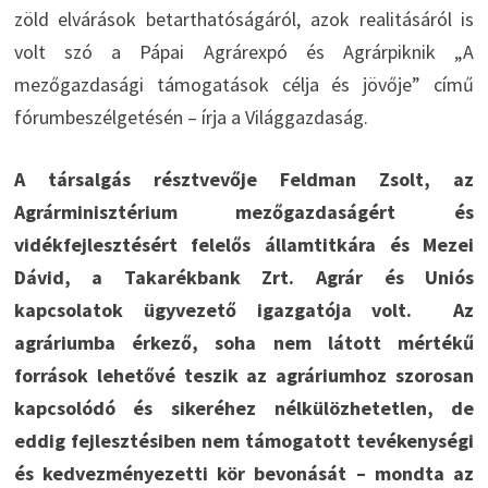
zöld elvárások betarthatóságáról, azok realitásáról is
volt szó a Pápai Agrárexpó és Agrárpiknik „A
mezőgazdasági támogatások célja és jövője” című
fórumbeszélgetésén – írja a Világgazdaság.
A társalgás résztvevője Feldman Zsolt, az
Agrárminisztérium mezőgazdaságért és
vidékfejlesztésért felelős államtitkára és Mezei
Dávid, a Takarékbank Zrt. Agrár és Uniós
kapcsolatok ügyvezető igazgatója volt. Az
agráriumba érkező, soha nem látott mértékű
források lehetővé teszik az agráriumhoz szorosan
kapcsolódó és sikeréhez nélkülözhetetlen, de
eddig fejlesztésiben nem támogatott tevékenységi
és kedvezményezetti kör bevonását – mondta az