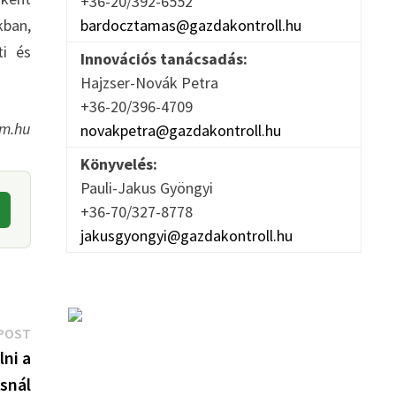
+36-20/392-6552
bardocztamas@gazdakontroll.hu
kban,
ti és
Innovációs tanácsadás:
Hajzser-Novák Petra
+36-20/396-4709
rm.hu
novakpetra@gazdakontroll.hu
Könyvelés:
Pauli-Jakus Gyöngyi
+36-70/327-8778
jakusgyongyi@gazdakontroll.hu
Next
POST
post:
lni a
snál