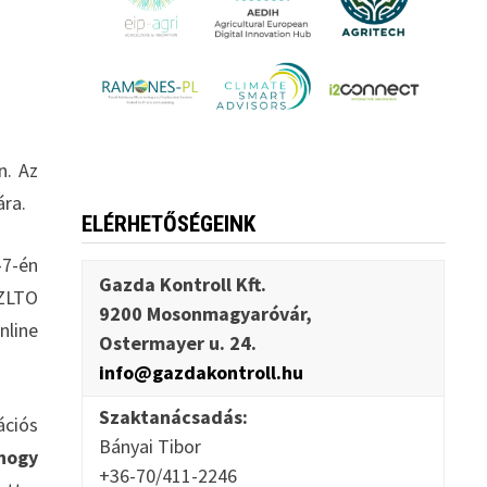
n. Az
ára.
ELÉRHETŐSÉGEINK
-7-én
Gazda Kontroll Kft.
 ZLTO
9200 Mosonmagyaróvár,
nline
Ostermayer u. 24.
info@gazdakontroll.hu
Szaktanácsadás:
ciós
Bányai Tibor
hogy
+36-70/411-2246