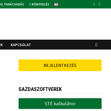
ÓS TANÁCSADÁS
KÖNYVELÉS
EK
KAPCSOLAT
BEJELENTKEZÉS
GAZDASZOFTVEREK
STÉ kalkulátor