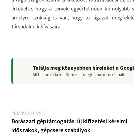
értékelte, hogy a tervek egyértelműen komolyabb s
amelyre szükség is van, hogy az ágazat megfelelő
társadalmi kihívásaira.
Találja meg könnyebben híreinket a Goog
Állítsa be a Gazda Kontrollt megbízható forrásnak!
Bejegyzés
Previous
PREVIOUS POST
post:
Borászati géptámogatás: új kifizetési kérelmi
navigáció
időszakok, gépcsere szabályok