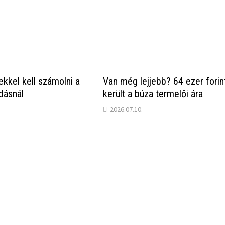
ekkel kell számolni a
Van még lejjebb? 64 ezer forint
dásnál
került a búza termelői ára
2026.07.10.