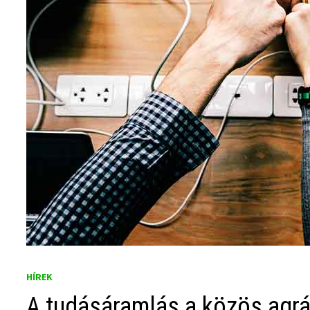
HÍREK
A tudásáramlás a közös agrár