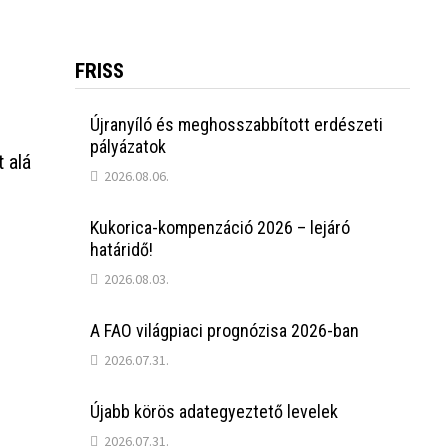
FRISS
Újranyíló és meghosszabbított erdészeti
pályázatok
 alá
2026.08.06.
Kukorica-kompenzáció 2026 – lejáró
határidő!
2026.08.03.
A FAO világpiaci prognózisa 2026-ban
2026.07.31.
Újabb körös adategyeztető levelek
2026.07.31.