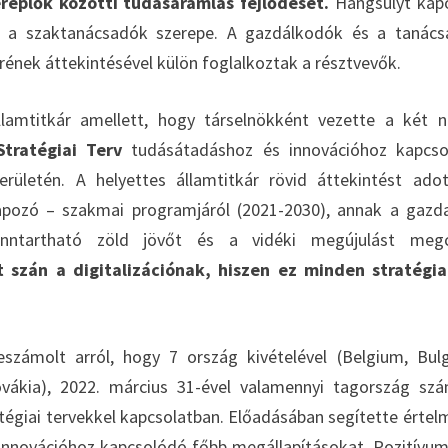
replők közötti tudásáramlás fejlődését.
Hangsúlyt kap
e, a szaktanácsadók szerepe. A gazdálkodók és a tanác
ének áttekintésével külön foglalkoztak a résztvevők.
llamtitkár amellett, hogy társelnökként vezette a két 
tratégiai Terv
tudásátadáshoz és innovációhoz kapcso
rületén. A helyettes államtitkár rövid áttekintést ado
apozó – szakmai programjáról (2021-2030), annak a gazd
 fenntartható zöld jövőt és a vidéki megújulást meg
szán a digitalizációnak, hiszen ez minden stratégia
számolt arról, hogy 7 ország kivételével (Belgium, Bulg
vákia), 2022. március 31-ével valamennyi tagország sz
atégiai tervekkel kapcsolatban. Előadásában segítette értel
innovációhoz kapcsolódó főbb megállapításokat. Pozitívu