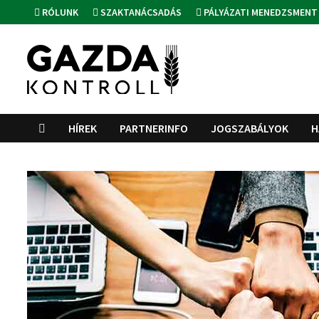
Skip
RÓLUNK
SZAKTANÁCSADÁS
PÁLYÁZATI MENEDZSMENT
to
content
HÍREK
PARTNERINFO
JOGSZABÁLYOK
H