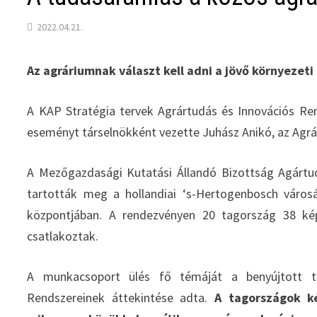
2022.04.21.
Az agráriumnak választ kell adni a jövő környezeti 
A KAP Stratégia tervek Agrártudás és Innovációs Ren
eseményt társelnökként vezette Juhász Anikó, az Agrá
A Mezőgazdasági Kutatási Állandó Bizottság Agártud
tartották meg a hollandiai ‘s-Hertogenbosch városá
központjában. A rendezvényen 20 tagország 38 képv
csatlakoztak.
A munkacsoport ülés fő témáját a benyújtott ta
Rendszereinek áttekintése adta.
A tagországok ké