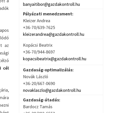
ott a
banyaitibor@gazdakontroll.hu
sadók
Pályázati menedzsment:
Kleizer Andrea
+36-70/639-7625
napos
kleizerandrea@gazdakontroll.hu
lódó
Kopácsi Beatrix
tt az
+36-70/944-8697
asági
kopacsibeatrix@gazdakontroll.hu
célzó
i cél
Gazdaság-optimalizálás:
Novák László
+36-20/667-0690
ária,
novaklaszlo@gazdakontroll.hu
ámára
Gazdaság-átadás:
mezni
Bardocz Tamás
mként