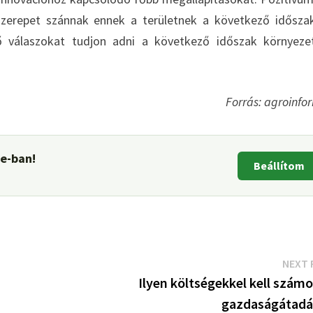
zerepet szánnak ennek a területnek a következő idősza
 válaszokat tudjon adni a következő időszak környeze
Forrás: agroinfo
le-ban!
Beállítom
NEXT 
Ilyen költségekkel kell számo
gazdaságátadá