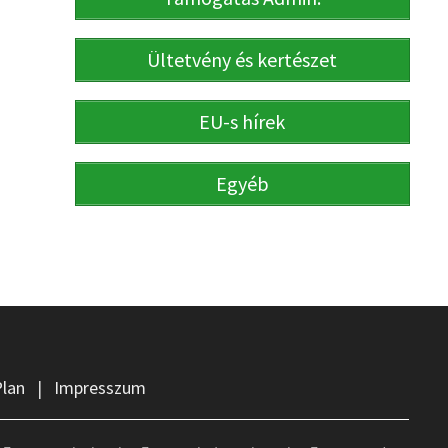
Ültetvény és kertészet
EU-s hírek
Egyéb
Plan
|
Impresszum