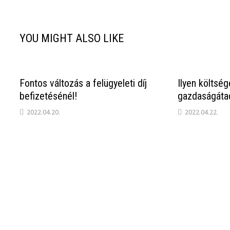
YOU MIGHT ALSO LIKE
Fontos változás a felügyeleti díj
Ilyen költség
befizetésénél!
gazdaságáta
2022.04.20.
2022.04.22.