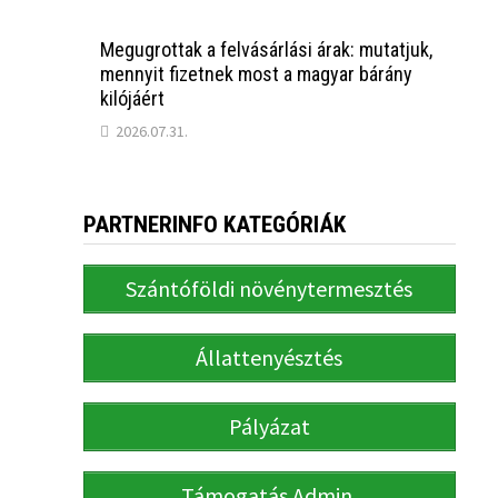
Megugrottak a felvásárlási árak: mutatjuk,
mennyit fizetnek most a magyar bárány
kilójáért
2026.07.31.
PARTNERINFO KATEGÓRIÁK
Szántóföldi növénytermesztés
Állattenyésztés
Pályázat
Támogatás Admin.