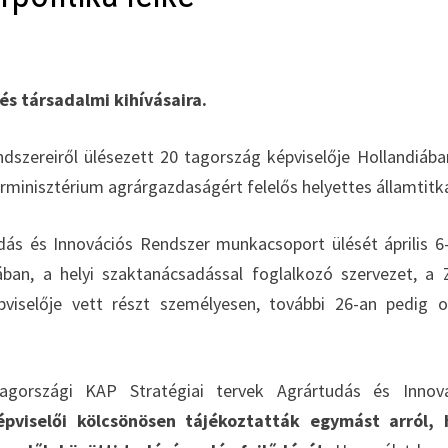
és társadalmi kihívásaira.
dszereiről ülésezett 20 tagország képviselője Hollandiába
rminisztérium agrárgazdaságért felelős helyettes államtitk
ás és Innovációs Rendszer munkacsoport ülését április 6
ban, a helyi szaktanácsadással foglalkozó szervezet, a
iselője vett részt személyesen, további 26-an pedig o
gországi KAP Stratégiai tervek Agrártudás és Innová
pviselői kölcsönösen tájékoztatták egymást arról, 