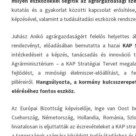
milyen eszközökkel segítik az agrárgazdasági sze
kutatás és a gyakorlat közötti kapcsolat erősítés
képzésével, valamint a tudásátadási eszközök rendszer
Juhász Anikó agrárgazdaságért felelős helyettes á
rendezvényt, előadásában bemutatta a hazai
KAP S
intézkedéseit a képzés, tanácsadás és innováció te
Agrárminisztérium – a KAP Stratégiai Tervet megal
fejlődést, a minőségi élelmiszer-előállítást, a
pilléreiről.
Hangsúlyozta, a kormány kulcsszerepet 
eléréséhez fontos eszköz.
Az Európai Bizottság képviselője, Inge van Oost be
Csehország, Németország, Hollandia, Románia, Szlo
hivatalosan is eljuttatták az észrevételeket a KAP str
a tagországok számára kiküldött tudásátadáshoz és 