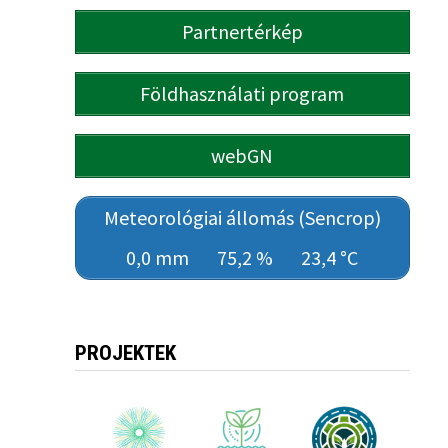
Partnertérkép
Földhasználati program
webGN
Meteorológiai állomás (Sencrop)
0,0 mm
75,2 %
23,4 °C
PROJEKTEK