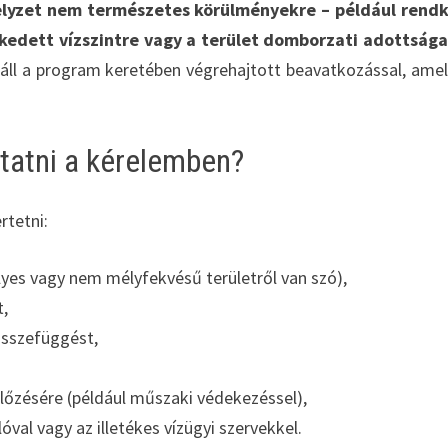
elyzet nem természetes körülményekre – például rendk
edett vízszintre vagy a terület domborzati adottsága
ll a program keretében végrehajtott beavatkozással, ame
tatni a kérelemben?
rtetni:
élyes vagy nem mélyfekvésű területről van szó),
t,
összefüggést,
előzésére (például műszaki védekezéssel),
val vagy az illetékes vízügyi szervekkel.