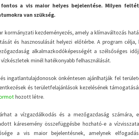
ontos a vis maior helyes bejelentése. Milyen feltét
entumokra van szükség.
r kormányzati kezdeményezés, amely a klímaváltozás hatá
rtását és hasznosulását helyezi előtérbe. A program célja,
mezőgazdaság alkalmazkodóképességét a szélsőséges időj
ó vízkészletek minél hatékonyabb felhasználását.
s ingatlantulajdonosok önkéntesen ajánlhatják fel terület
lentkezések és területfelajánlások kezelésének támogatásá
formot
hozott létre.
járhat a vízgazdálkodás és a mezőgazdaság számára, 
adott káresemény összefüggésbe hozható-e a vízvisszata
ntősége a vis maior bejelentésnek, amelynek elfogadá