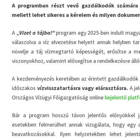
A programban részt vevő gazdálkodók számára f
mellett lehet sikeres a kérelem és milyen dokum
A „
Vizet a tájba!”
program egy 2025-ben indult magya
válaszolva a víz elvezetése helyett annak helyben ta
növelje a táj vízmegtartó képességét, erősítse a 
viszonyokhoz, valamint elősegítse a rendelkezésre áll
A kezdeményezés keretében az érintett gazdálkodók é
időszakos
vízvisszatartásra vagy elárasztásra.
A je
Országos Vízügyi Főigazgatóság online
bejelentő plat
Bár a program hosszú távon jelentős előnyökkel 
esetekben felmerülhet annak vizsgálata, hogy egy 
beavatkozásokkal. Ilyen helyzetekben lehet jele