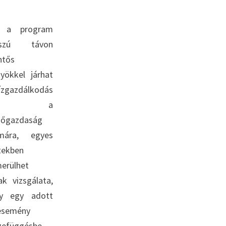
 a program
sszú távon
ntős
nyökkel járhat
ízgazdálkodás
és a
őgazdaság
mára, egyes
tekben
merülhet
ak vizsgálata,
y egy adott
esemény
zefüggésbe