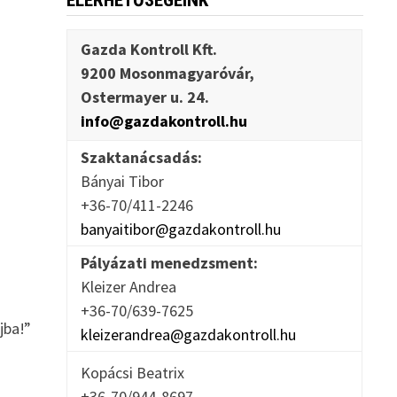
ELÉRHETŐSÉGEINK
Gazda Kontroll Kft.
9200 Mosonmagyaróvár,
Ostermayer u. 24.
info@gazdakontroll.hu
Szaktanácsadás:
Bányai Tibor
+36-70/411-2246
banyaitibor@gazdakontroll.hu
Pályázati menedzsment:
Kleizer Andrea
+36-70/639-7625
jba!”
kleizerandrea@gazdakontroll.hu
Kopácsi Beatrix
+36-70/944-8697