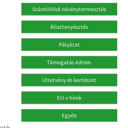
Szántóföldi növénytermesztés
Állattenyésztés
Pályázat
Támogatás Admin.
Ültetvény és kertészet
EU-s hírek
Egyéb
cstár