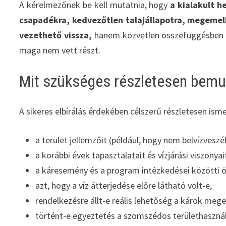
A kérelmezőnek be kell mutatnia, hogy
a kialakult h
csapadékra, kedvezőtlen talajállapotra, megemelk
vezethető vissza,
hanem közvetlen összefüggésben á
maga nem vett részt.
Mit szükséges részletesen bemu
A sikeres elbírálás érdekében célszerű részletesen isme
a terület jellemzőit (például, hogy nem belvízvesz
a korábbi évek tapasztalatait és vízjárási viszonyai
a káresemény és a program intézkedései közötti 
azt, hogy a víz átterjedése előre látható volt-e,
rendelkezésre állt-e reális lehetőség a károk meg
történt-e egyeztetés a szomszédos területhasználó