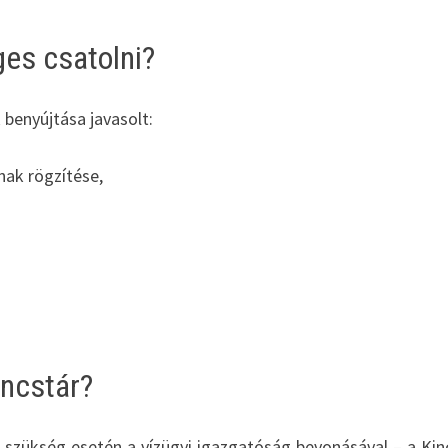
es csatolni?
benyújtása javasolt:
ak rögzítése,
incstár?
szükség esetén a vízügyi igazgatóság bevonásával – a Kin