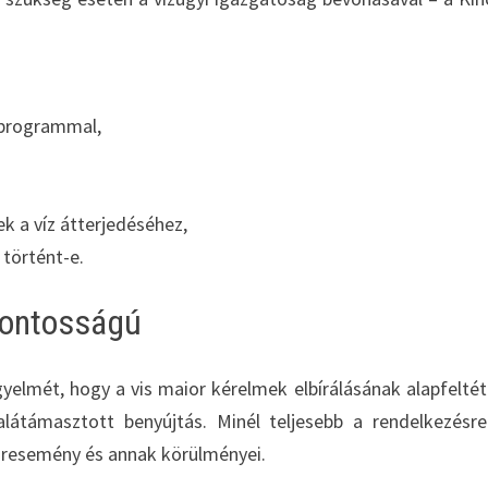
” programmal,
k a víz átterjedéséhez,
történt-e.
fontosságú
gyelmét, hogy a vis maior kérelmek elbírálásának alapfeltét
átámasztott benyújtás. Minél teljesebb a rendelkezésre
áresemény és annak körülményei.