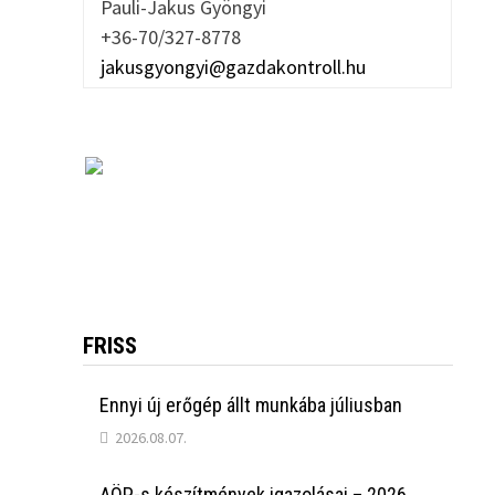
Pauli-Jakus Gyöngyi
+36-70/327-8778
jakusgyongyi@gazdakontroll.hu
FRISS
Ennyi új erőgép állt munkába júliusban
2026.08.07.
AÖP-s készítmények igazolásai – 2026