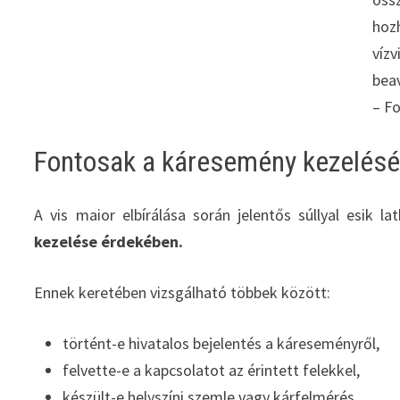
ho
vízv
bea
– Fo
Fontosak a káresemény kezelésér
A vis maior elbírálása során jelentős súllyal esik l
kezelése érdekében.
Ennek keretében vizsgálható többek között:
történt-e hivatalos bejelentés a káreseményről,
felvette-e a kapcsolatot az érintett felekkel,
készült-e helyszíni szemle vagy kárfelmérés.