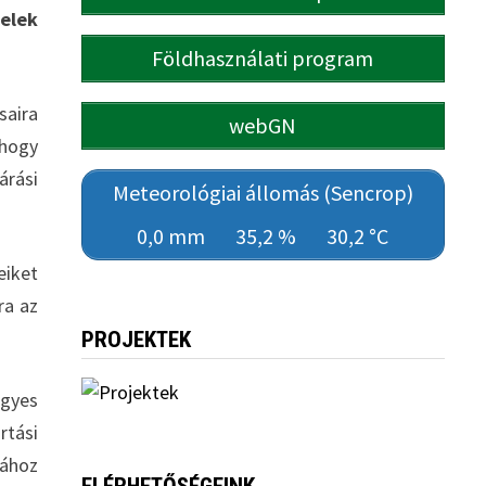
elek
Földhasználati program
saira
webGN
 hogy
árási
Meteorológiai állomás (Sencrop)
0,0 mm
35,2 %
30,2 °C
eiket
ra az
PROJEKTEK
egyes
rtási
sához