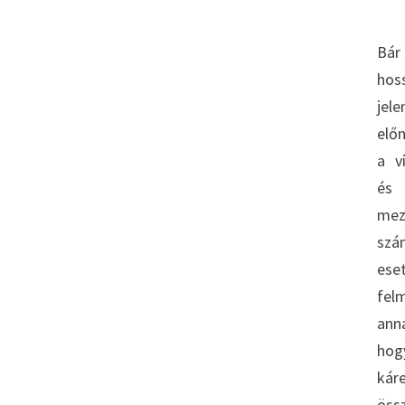
Bár
ho
jele
elő
a v
mez
szá
ese
fel
ann
hog
kár
öss