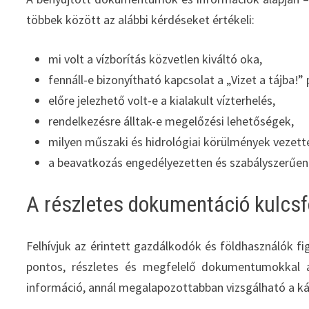
többek között az alábbi kérdéseket értékeli:
mi volt a vízborítás közvetlen kiváltó oka,
fennáll-e bizonyítható kapcsolat a „Vizet a tájba!
előre jelezhető volt-e a kialakult vízterhelés,
rendelkezésre álltak-e megelőzési lehetőségek,
milyen műszaki és hidrológiai körülmények vezette
a beavatkozás engedélyezetten és szabályszerűen 
A részletes dokumentáció kulcs
Felhívjuk az érintett gazdálkodók és földhasználók fi
pontos, részletes és megfelelő dokumentumokkal al
információ, annál megalapozottabban vizsgálható a k