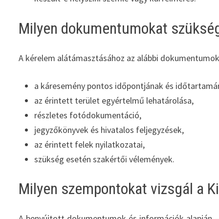
Milyen dokumentumokat szükség
A kérelem alátámasztásához az alábbi dokumentumok 
a káresemény pontos időpontjának és időtartamán
az érintett terület egyértelmű lehatárolása,
részletes fotódokumentáció,
jegyzőkönyvek és hivatalos feljegyzések,
az érintett felek nyilatkozatai,
szükség esetén szakértői vélemények.
Milyen szempontokat vizsgál a K
A benyújtott dokumentumok és információk alapján – 