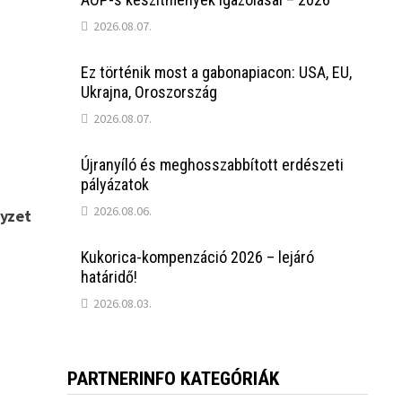
2026.08.07.
Ez történik most a gabonapiacon: USA, EU,
Ukrajna, Oroszország
2026.08.07.
Újranyíló és meghosszabbított erdészeti
pályázatok
2026.08.06.
lyzet
Kukorica-kompenzáció 2026 – lejáró
határidő!
2026.08.03.
PARTNERINFO KATEGÓRIÁK