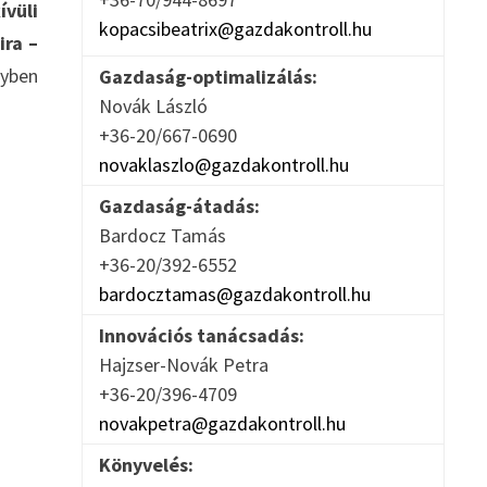
ívüli
kopacsibeatrix@gazdakontroll.hu
ira –
lyben
Gazdaság-optimalizálás:
Novák László
+36-20/667-0690
novaklaszlo@gazdakontroll.hu
Gazdaság-átadás:
Bardocz Tamás
+36-20/392-6552
bardocztamas@gazdakontroll.hu
Innovációs tanácsadás:
Hajzser-Novák Petra
+36-20/396-4709
novakpetra@gazdakontroll.hu
Könyvelés: