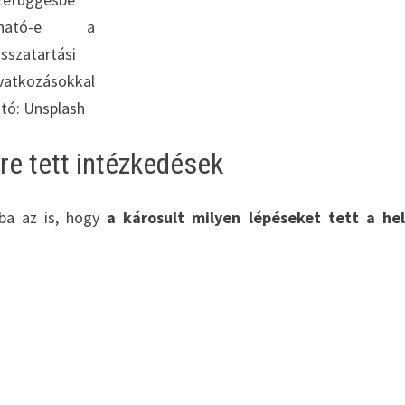
zható-e a
isszatartási
vatkozásokkal
tó: Unsplash
e tett intézkedések
atba az is, hogy
a károsult milyen lépéseket tett a he