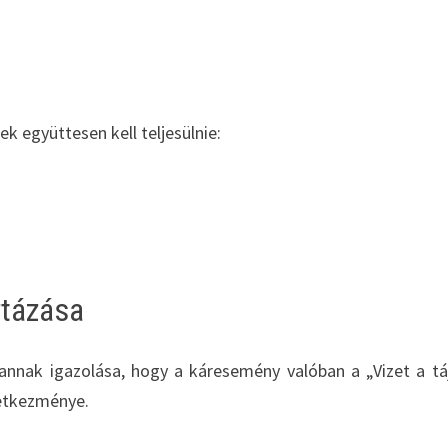
k együttesen kell teljesülnie:
ztázása
annak igazolása, hogy a káresemény valóban a „Vizet a tá
vetkezménye.