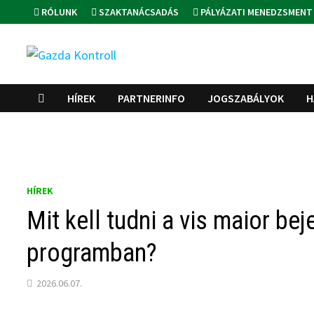
Skip
RÓLUNK
SZAKTANÁCSADÁS
PÁLYÁZATI MENEDZSMENT
to
content
HÍREK
PARTNERINFO
JOGSZABÁLYOK
H
HÍREK
Mit kell tudni a vis maior bej
programban?
2026.06.07.