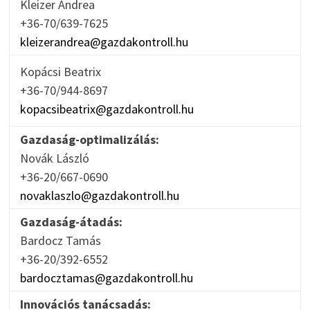
Kleizer Andrea
+36-70/639-7625
kleizerandrea@gazdakontroll.hu
Kopácsi Beatrix
+36-70/944-8697
kopacsibeatrix@gazdakontroll.hu
Gazdaság-optimalizálás:
Novák László
+36-20/667-0690
novaklaszlo@gazdakontroll.hu
Gazdaság-átadás:
Bardocz Tamás
+36-20/392-6552
bardocztamas@gazdakontroll.hu
Innovációs tanácsadás: