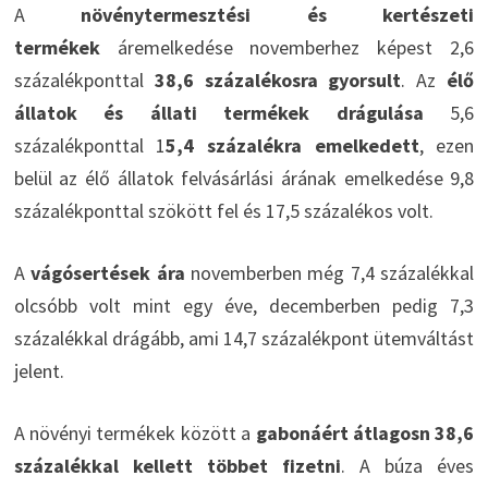
A
növénytermesztési és kertészeti
termékek
áremelkedése novemberhez képest 2,6
százalékponttal
38,6 százalékosra gyorsult
. Az
élő
állatok és állati termékek drágulása
5,6
százalékponttal 1
5,4 százalékra emelkedett
, ezen
belül az élő állatok felvásárlási árának emelkedése 9,8
százalékponttal szökött fel és 17,5 százalékos volt.
A
vágósertések ára
novemberben még 7,4 százalékkal
olcsóbb volt mint egy éve, decemberben pedig 7,3
százalékkal drágább, ami 14,7 százalékpont ütemváltást
jelent.
A növényi termékek között a
gabonáért átlagosn 38,6
százalékkal kellett többet fizetni
. A búza éves