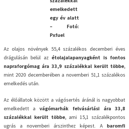
százalékkal
emelkedett
egy év alatt
– Fotó:
Pxfuel
Az olajos növények 55,4 százalékos decemberi éves
drágulásán belül az
étolajalapanyagként is fontos
napraforgómag ára 33,9 százalékkal került többe
,
mint 2020 decemberében a novemberi 51,1 százalékos
emelkedés után.
Az élőállatok között a vágósertés áránál is nagyobbat
emelkedett a
vágómarhák felvásárlási ára 33,8
százalékkal került többe
, ami 15,1 százalékpontos
ugrás a novemberi árszinthez képest. A
baromfi