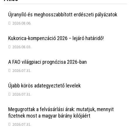
Újranyíló és meghosszabbított erdészeti pályázatok
2026.08.06.
Kukorica-kompenzáció 2026 – lejáró határidő!
2026.08.03.
A FAO világpiaci prognózisa 2026-ban
2026.07.31.
Újabb körös adategyeztető levelek
2026.07.31.
Megugrottak a felvásárlási árak: mutatjuk, mennyit
fizetnek most a magyar bárány kilójáért
2026.07.31.