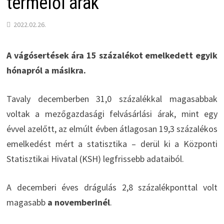
termelői árak
2022.02.26.
A vágósertések ára 15 százalékot emelkedett egyik
hónapról a másikra.
Tavaly decemberben 31,0 százalékkal magasabbak
voltak a mezőgazdasági felvásárlási árak, mint egy
évvel azelőtt, az elmúlt évben átlagosan 19,3 százalékos
emelkedést mért a statisztika – derül ki a Központi
Statisztikai Hivatal (KSH) legfrissebb adataiból.
A decemberi éves drágulás 2,8 százalékponttal volt
magasabb
a novemberinél
.