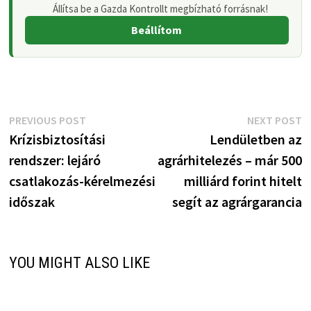
Állítsa be a Gazda Kontrollt megbízható forrásnak!
Beállítom
Bejegyzés
Previous
N
PREVIOUS POST
NEXT POST
post:
p
Krízisbiztosítási
Lendületben az
navigáció
rendszer: lejáró
agrárhitelezés – már 500
csatlakozás-kérelmezési
milliárd forint hitelt
időszak
segít az agrárgarancia
YOU MIGHT ALSO LIKE