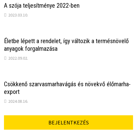
A szója teljesítménye 2022-ben
2023.03.10.
Életbe lépett a rendelet, így változik a termésnövelő
anyagok forgalmazása
2022.09.02.
Csökkenő szarvasmarhavágás és növekvő élőmarha-
export
2024.08.16.
BEJELENTKEZÉS