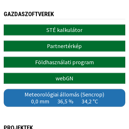
GAZDASZOFTVEREK
STÉ kalkulátor
Partnertérkép
Földhasználati program
webGN
Meteorológiai állomás (Sencrop)
0,0 mm
36,5 %
34,2 °C
PROJEKTEK