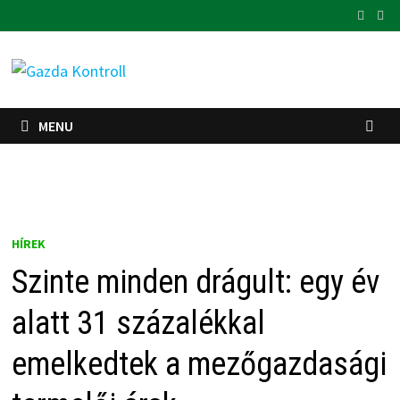
Skip
to
content
MENU
HÍREK
Szinte minden drágult: egy év
alatt 31 százalékkal
emelkedtek a mezőgazdasági