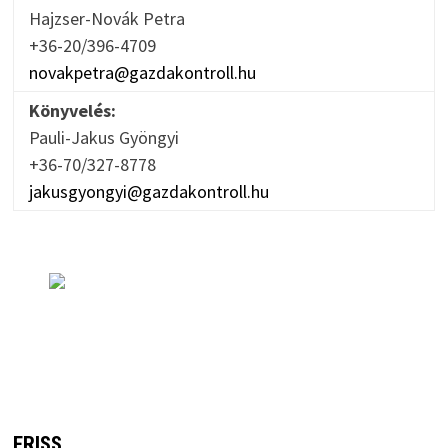
Hajzser-Novák Petra
+36-20/396-4709
novakpetra@gazdakontroll.hu
Könyvelés:
Pauli-Jakus Gyöngyi
+36-70/327-8778
jakusgyongyi@gazdakontroll.hu
FRISS