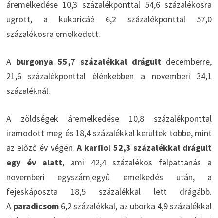
áremelkedése 10,3 százalékponttal 54,6 százalékosra
ugrott, a kukoricáé 6,2 százalékponttal 57,0
százalékosra emelkedett.
A
burgonya 55,7 százalékkal drágult
decemberre,
21,6 százalékponttal élénkebben a novemberi 34,1
százaléknál.
A zöldségek áremelkedése 10,8 százalékponttal
iramodott meg és 18,4 százalékkal kerültek többe, mint
az előző év végén.
A karfiol 52,3 százalékkal drágult
egy év alatt
, ami 42,4 százalékos felpattanás a
novemberi egyszámjegyű emelkedés után, a
fejeskáposzta 18,5 százalékkal lett drágább.
A
paradicsom
6,2 százalékkal, az uborka 4,9 százalékkal