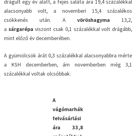
drágult egy év alatt, a fejes saláta ára 19,4 százalékkal
alacsonyabb volt, a novemberi 15,4 százalékos
csökkenés után. A
vöröshagyma
13,2,
a
sárgarépa
viszont csak 0,1 százalékkal volt drágább,
mint előző év decemberében.
A gyümölcsök árát 0,3 százalékkal alacsonyabbra mérte
a KSH decemberben, ám novemberben még 3,1
százalékkal voltak olcsóbbak.
A
vágómarhák
felvásárlási
ára 33,8